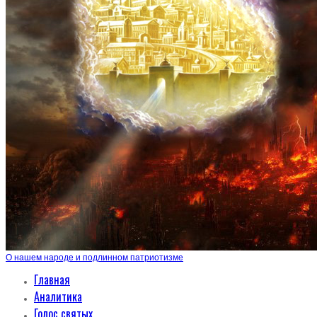
О нашем народе и подлинном патриотизме
Главная
Аналитика
Голос святых