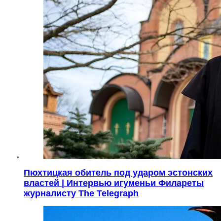
Пюхтицкая обитель под ударом эстонских
властей | Интервью игуменьи Филареты
журналисту The Telegraph