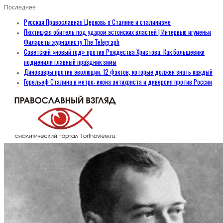
Последнее
Русская Православная Церковь о Сталине и сталинизме
Пюхтицкая обитель под ударом эстонских властей | Интервью игуменьи
Филареты журналисту The Telegraph
Советский «новый год» против Рождества Христова. Как большевики
подменили главный праздник зимы
Динозавры против эволюции. 12 фактов, которые должен знать каждый
Горельеф Сталина в метро: икона антихриста и диверсия против России