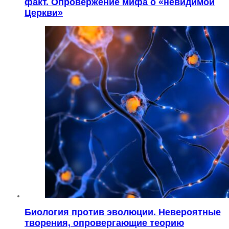
факт. Опровержение мифа о «невидимой
Церкви»
Биология против эволюции. Невероятные
творения, опровергающие теорию