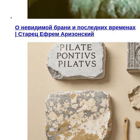
О невидимой брани и последних временах
| Старец Ефрем Аризонский