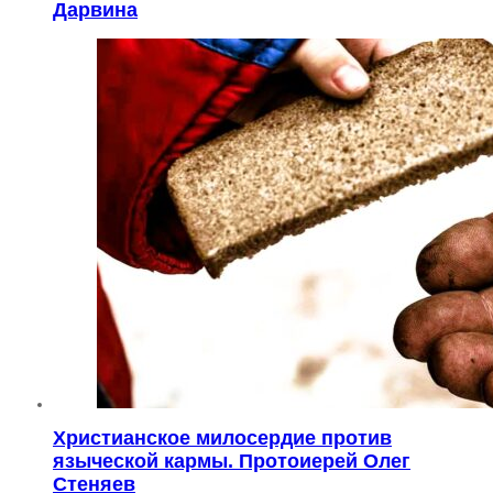
Дарвина
Христианское милосердие против
языческой кармы. Протоиерей Олег
Стеняев