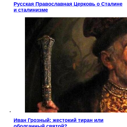
Русская Православная Церковь о Сталине
и сталинизме
Иван Грозный: жестокий тиран или
оболганный святой?