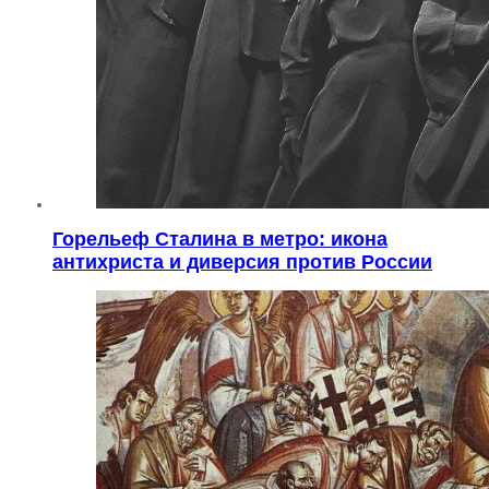
Горельеф Сталина в метро: икона
антихриста и диверсия против России