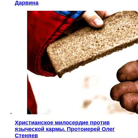
Дарвина
Христианское милосердие против
языческой кармы. Протоиерей Олег
Стеняев