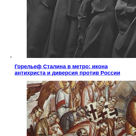
Горельеф Сталина в метро: икона
антихриста и диверсия против России