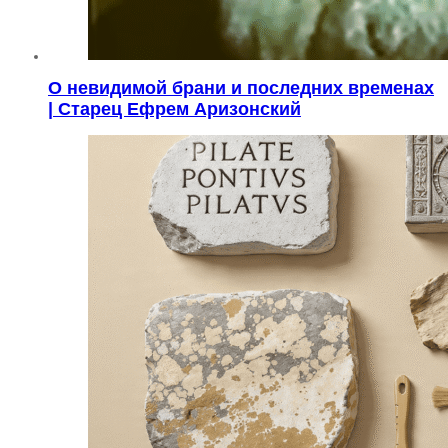
О невидимой брани и последних временах
| Старец Ефрем Аризонский