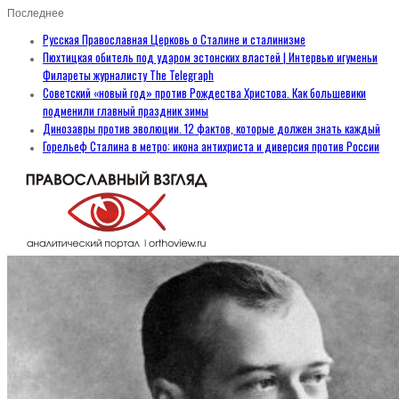
Последнее
Русская Православная Церковь о Сталине и сталинизме
Пюхтицкая обитель под ударом эстонских властей | Интервью игуменьи
Филареты журналисту The Telegraph
Советский «новый год» против Рождества Христова. Как большевики
подменили главный праздник зимы
Динозавры против эволюции. 12 фактов, которые должен знать каждый
Горельеф Сталина в метро: икона антихриста и диверсия против России