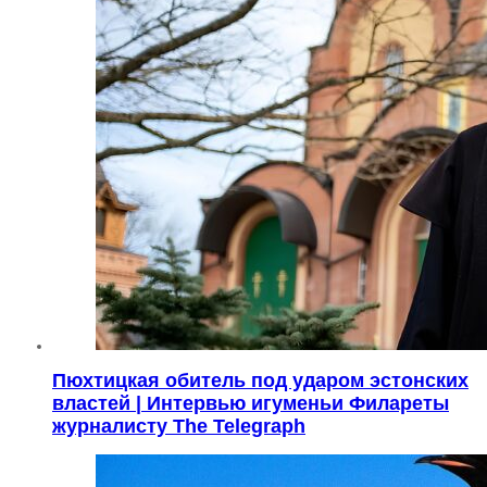
Пюхтицкая обитель под ударом эстонских
властей | Интервью игуменьи Филареты
журналисту The Telegraph