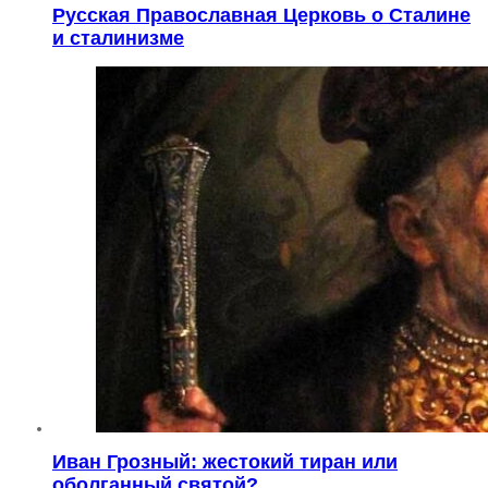
Русская Православная Церковь о Сталине
и сталинизме
Иван Грозный: жестокий тиран или
оболганный святой?