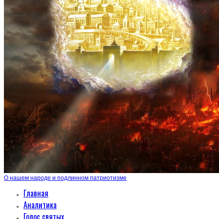
О нашем народе и подлинном патриотизме
Главная
Аналитика
Голос святых