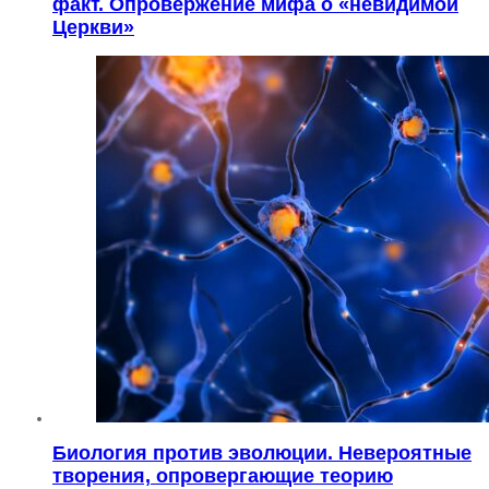
факт. Опровержение мифа о «невидимой
Церкви»
Биология против эволюции. Невероятные
творения, опровергающие теорию