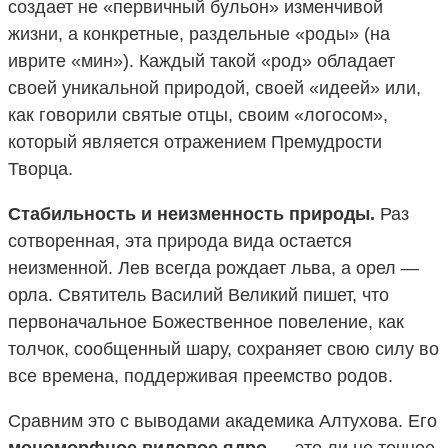
создает не «первичный бульон» изменчивой
жизни, а конкретные, раздельные «роды» (на
иврите «мин»). Каждый такой «род» обладает
своей уникальной природой, своей «идеей» или,
как говорили святые отцы, своим «логосом»,
который является отражением Премудрости
Творца.
Стабильность и неизменность природы.
Раз
сотворенная, эта природа вида остается
неизменной. Лев всегда рождает льва, а орел —
орла. Святитель Василий Великий пишет, что
первоначальное Божественное повеление, как
толчок, сообщенный шару, сохраняет свою силу во
все времена, поддерживая преемство родов.
Сравним это с выводами академика Алтухова. Его
мономорфное видовое ядро
— это ли не точное