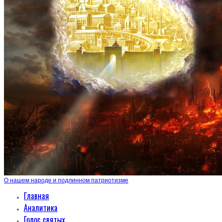
О нашем народе и подлинном патриотизме
Главная
Аналитика
Голос святых