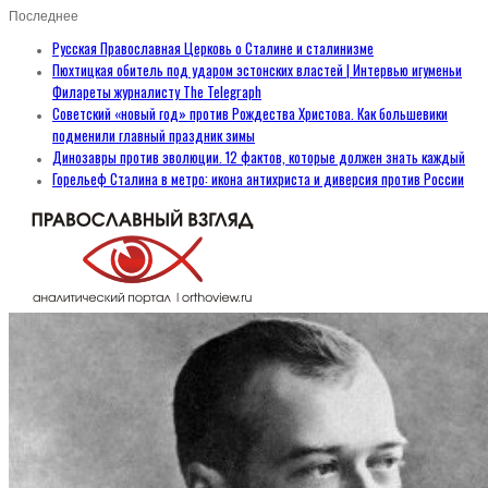
Последнее
Русская Православная Церковь о Сталине и сталинизме
Пюхтицкая обитель под ударом эстонских властей | Интервью игуменьи
Филареты журналисту The Telegraph
Советский «новый год» против Рождества Христова. Как большевики
подменили главный праздник зимы
Динозавры против эволюции. 12 фактов, которые должен знать каждый
Горельеф Сталина в метро: икона антихриста и диверсия против России