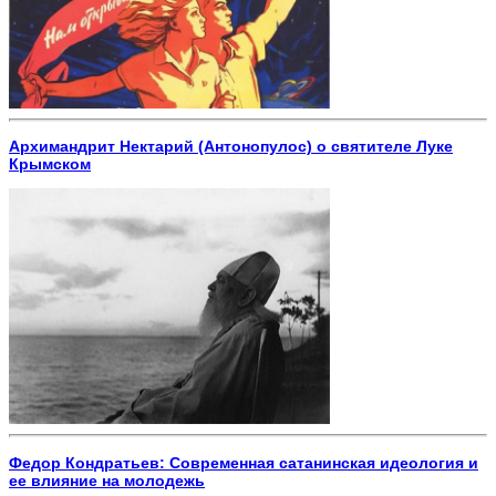
Архимандрит Нектарий (Антонопулос) о святителе Луке
Крымском
Федор Кондратьев: Современная сатанинская идеология и
ее влияние на молодежь