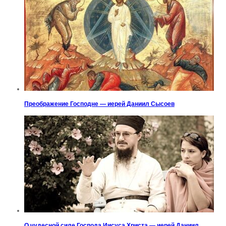
Преображение Господне — иерей Даниил Сысоев
О чудесной силе Господа Иисуса Христа — иерей Даниил