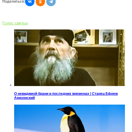
Поделиться:
Голос святых
О невидимой брани и последних временах | Старец Ефрем
Аризонский