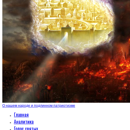
О нашем народе и подлинном патриотизме
Главная
Аналитика
Голос святых