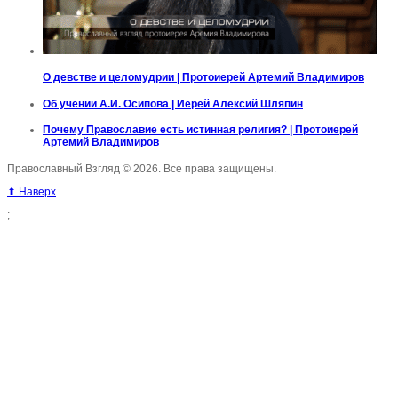
О девстве и целомудрии | Протоиерей Артемий Владимиров
Об учении А.И. Осипова | Иерей Алексий Шляпин
Почему Православие есть истинная религия? | Протоиерей
Артемий Владимиров
Православный Взгляд © 2026. Все права защищены.
⬆ Наверх
;