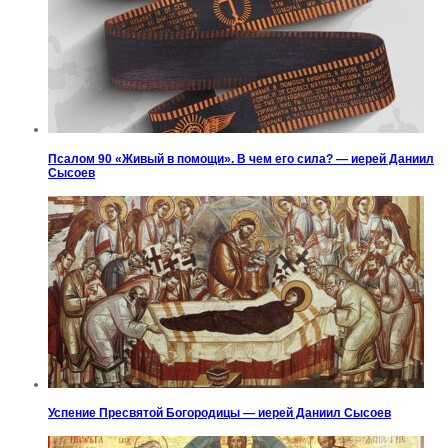
Псалом 90 «Живый в помощи». В чем его сила? — иерей Даниил
Сысоев
Успение Пресвятой Богородицы — иерей Даниил Сысоев