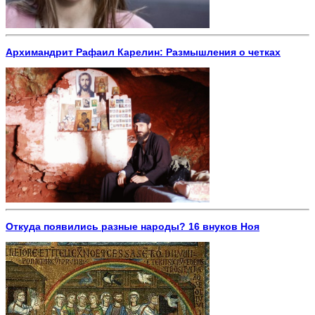
Архимандрит Рафаил Карелин: Размышления о четках
Откуда появились разные народы? 16 внуков Ноя