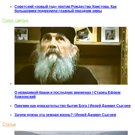
Советский «новый год» против Рождества Христова. Как
большевики подменили главный праздник зимы
Голос святых
О невидимой брани и последних временах | Старец Ефрем
Аризонский
Пингвин как доказательство бытия Бога | Иерей Даниил Сысоев
Зачем нужна эта земная жизнь? | Иерей Даниил Сысоев
Статьи