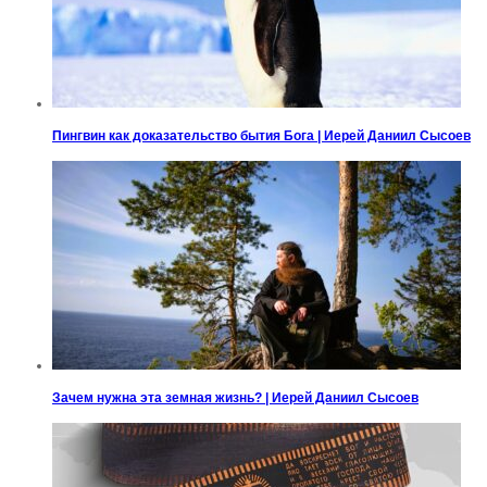
Пингвин как доказательство бытия Бога | Иерей Даниил Сысоев
Зачем нужна эта земная жизнь? | Иерей Даниил Сысоев