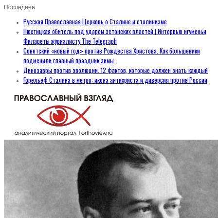
Последнее
Русская Православная Церковь о Сталине и сталинизме
Пюхтицкая обитель под ударом эстонских властей | Интервью игуменьи
Филареты журналисту The Telegraph
Советский «новый год» против Рождества Христова. Как большевики
подменили главный праздник зимы
Динозавры против эволюции. 12 фактов, которые должен знать каждый
Горельеф Сталина в метро: икона антихриста и диверсия против России