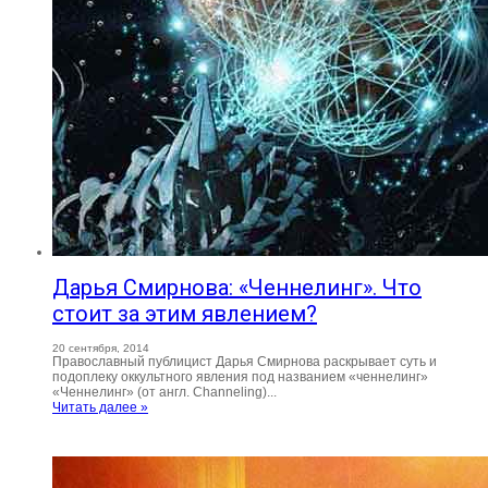
Дарья Смирнова: «Ченнелинг». Что
стоит за этим явлением?
20 сентября, 2014
Православный публицист Дарья Смирнова раскрывает суть и
подоплеку оккультного явления под названием «ченнелинг»
«Ченнелинг» (от англ. Channeling)...
Читать далее »