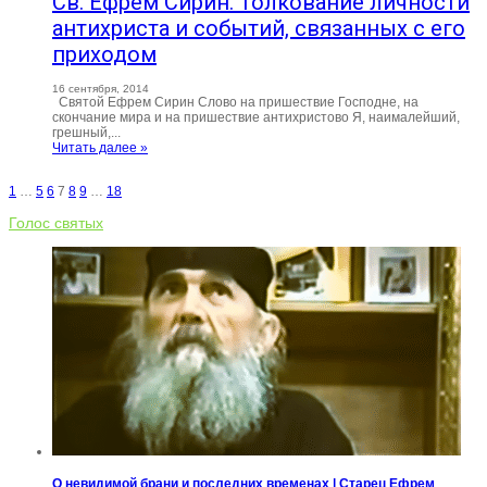
Св. Ефрем Сирин. Толкование личности
антихриста и событий, связанных с его
приходом
16 сентября, 2014
Святой Ефрем Сирин Слово на пришествие Господне, на
скончание мира и на пришествие антихристово Я, наималейший,
грешный,...
Читать далее »
1
…
5
6
7
8
9
…
18
Голос святых
О невидимой брани и последних временах | Старец Ефрем