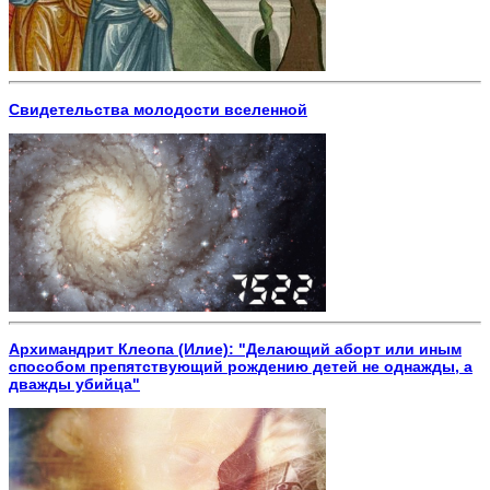
Свидетельства молодости вселенной
Архимандрит Клеопа (Илие): "Делающий аборт или иным
способом препятствующий рождению детей не однажды, а
дважды убийца"