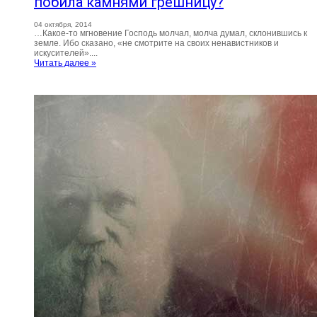
побила камнями грешницу?
04 октября, 2014
…Какое-то мгновение Господь молчал, молча думал, склонившись к
земле. Ибо сказано, «не смотрите на своих ненавистников и
искусителей»....
Читать далее »