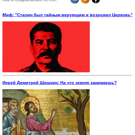
Миф: "Сталин был тайным верующим и возродил Церковь"
Иерей Димитрий Шишкин: На что землю занимаешь?