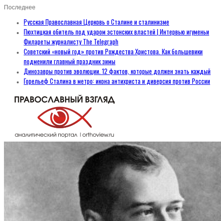
Последнее
Русская Православная Церковь о Сталине и сталинизме
Пюхтицкая обитель под ударом эстонских властей | Интервью игуменьи
Филареты журналисту The Telegraph
Советский «новый год» против Рождества Христова. Как большевики
подменили главный праздник зимы
Динозавры против эволюции. 12 фактов, которые должен знать каждый
Горельеф Сталина в метро: икона антихриста и диверсия против России