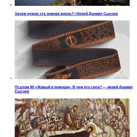
Зачем нужна эта земная жизнь? | Иерей Даниил Сысоев
Псалом 90 «Живый в помощи». В чем его сила? — иерей Даниил
Сысоев