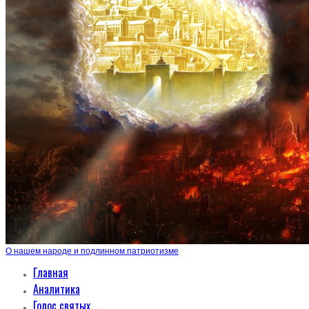
О нашем народе и подлинном патриотизме
Главная
Аналитика
Голос святых