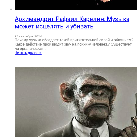
Архимандрит Рафаил Карелин: Музыка
может исцелять и убивать
23 сентября, 2014
Почему музыка обладает такой притягательной силой и обаянием?
Какое действие производит звук на психику человека? Существует
ли органическая...
Читать далее »