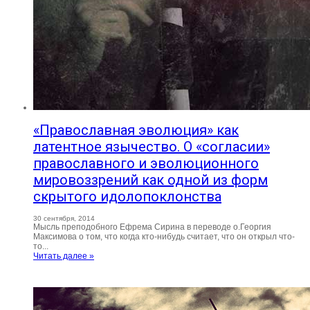
«Православная эволюция» как
латентное язычество. О «согласии»
православного и эволюционного
мировоззрений как одной из форм
скрытого идолопоклонства
30 сентября, 2014
Мысль преподобного Ефрема Сирина в переводе о.Георгия
Максимова о том, что когда кто-нибудь считает, что он открыл что-
то...
Читать далее »