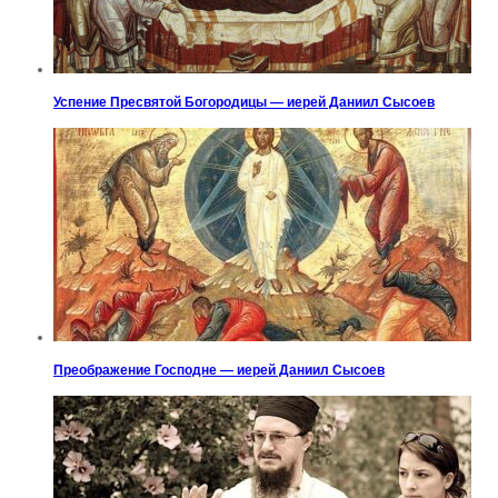
Успение Пресвятой Богородицы — иерей Даниил Сысоев
Преображение Господне — иерей Даниил Сысоев