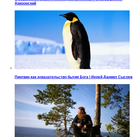
Аризонский
Пингвин как доказательство бытия Бога | Иерей Даниил Сысоев