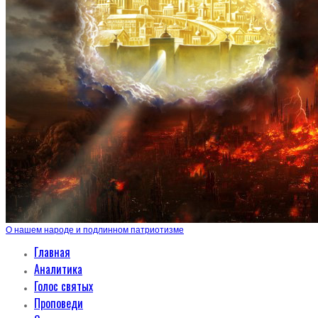
О нашем народе и подлинном патриотизме
Главная
Аналитика
Голос святых
Проповеди