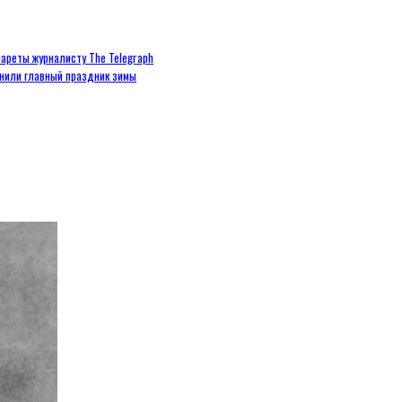
ареты журналисту The Telegraph
енили главный праздник зимы