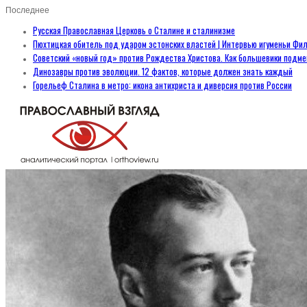
Последнее
Русская Православная Церковь о Сталине и сталинизме
Пюхтицкая обитель под ударом эстонских властей | Интервью игуменьи Фил
Советский «новый год» против Рождества Христова. Как большевики подм
Динозавры против эволюции. 12 фактов, которые должен знать каждый
Горельеф Сталина в метро: икона антихриста и диверсия против России