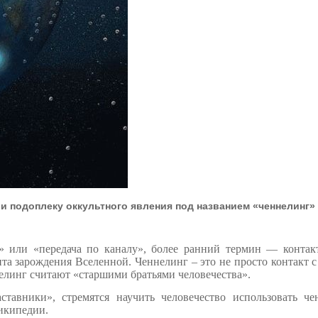
 подоплеку оккультного явления под названием «ченнелинг»
а» или «передача по каналу», более ранний термин — контак
а зарождения Вселенной. Ченнелинг – это не просто контакт с 
елинг считают «старшими братьями человечества».
ставники», стремятся научить человечество использовать ч
икипедии.