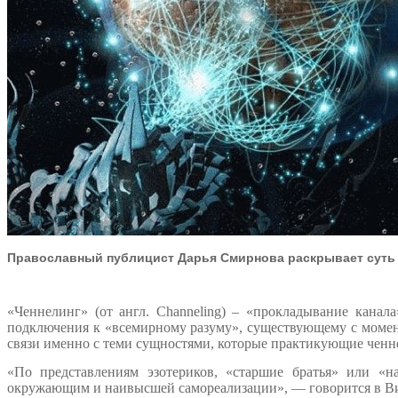
Православный публицист Дарья Смирнова раскрывает суть и
«Ченнелинг» (от англ. Channeling) – «прокладывание канал
подключения к «всемирному разуму», существующему с момент
связи именно с теми сущностями, которые практикующие ченн
«По представлениям эзотериков, «старшие братья» или «на
окружающим и наивысшей самореализации», — говорится в В