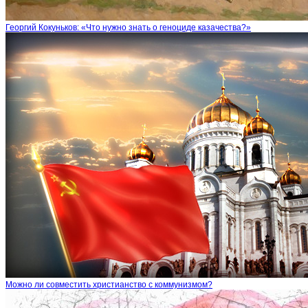
Георгий Кокуньков: «Что нужно знать о геноциде казачества?»
Можно ли совместить христианство с коммунизмом?