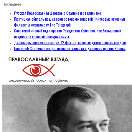
Последнее
Русская Православная Церковь о Сталине и сталинизме
Пюхтицкая обитель под ударом эстонских властей | Интервью игуменьи
Филареты журналисту The Telegraph
Советский «новый год» против Рождества Христова. Как большевики
подменили главный праздник зимы
Динозавры против эволюции. 12 фактов, которые должен знать каждый
Горельеф Сталина в метро: икона антихриста и диверсия против России