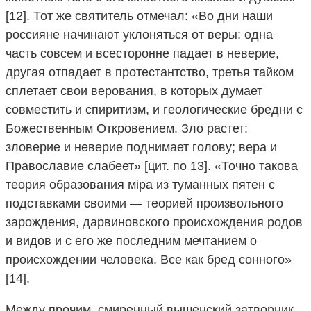
[12]. Тот же святитель отмечал: «Во дни наши
россияне начинают уклоняться от веры: одна
часть совсем и всесторонне падает в неверие,
другая отпадает в протестантство, третья тайком
сплетает свои верования, в которых думает
совместить и спиритизм, и геологические бредни с
Божественным Откровением. Зло растет:
зловерие и неверие поднимает голову; вера и
Православие слабеет» [цит. по 13]. «Точно такова
теория образования мiрa из туманных пятен с
подставками своими — теорией произвольного
зарождения, дарвиновского происхождения родов
и видов и с его же последним мечтанием о
происхождении человека. Все как бред сонного»
[14].
Между прочим, смиренный вышенский затворник