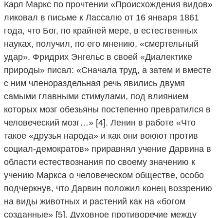
Карл Маркс по прочтении «Происхождения видов»
ликовал в письме к Лассалю от 16 января 1861
года, что Бог, по крайней мере, в естественных
науках, получил, по его мнению, «смертельный
удар». Фридрих Энгельс в своей «Диалектике
природы» писал: «Сначала труд, а затем и вместе
с ним членораздельная речь явились двумя
самыми главными стимулами, под влиянием
которых мозг обезьяны постепенно превратился в
человеческий мозг…» [4]. Ленин в работе «Что
такое «друзья народа» и как они воюют против
социал-демократов» приравнял учение Дарвина в
области естествознания по своему значению к
учению Маркса о человеческом обществе, особо
подчеркнув, что Дарвин положил конец воззрению
на виды животных и растений как на «богом
созданные» [5]. Духовное противоречие между