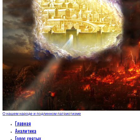
О нашем народе и подлинном патриотизме
Главная
Аналитика
Голос святых