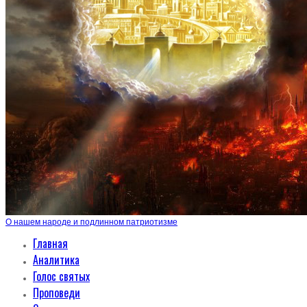
О нашем народе и подлинном патриотизме
Главная
Аналитика
Голос святых
Проповеди