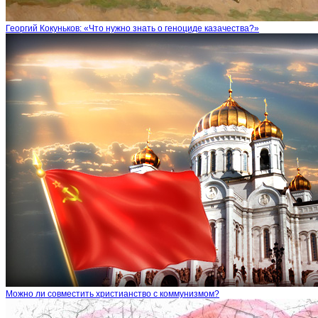
Георгий Кокуньков: «Что нужно знать о геноциде казачества?»
Можно ли совместить христианство с коммунизмом?