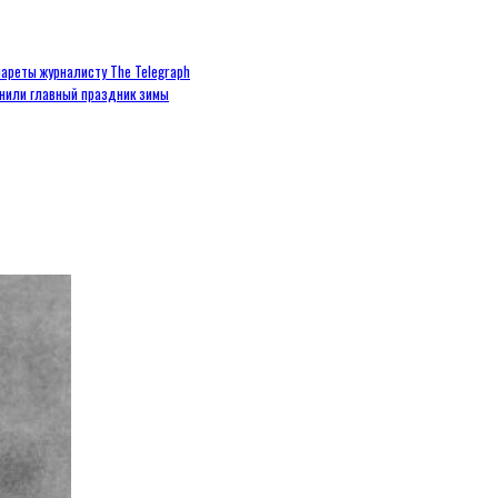
ареты журналисту The Telegraph
енили главный праздник зимы