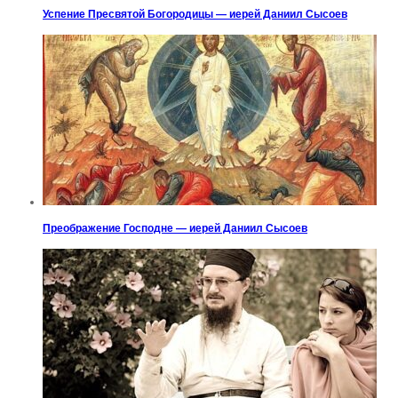
Успение Пресвятой Богородицы — иерей Даниил Сысоев
Преображение Господне — иерей Даниил Сысоев