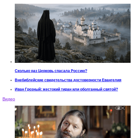
Сколько раз Церковь спасала Россию?
Внебиблейские свидетельства достоверности Евангелия
Иван Грозный: жестокий тиран или оболганный святой?
Видео