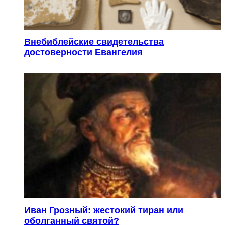
Внебиблейские свидетельства
достоверности Евангелия
Иван Грозный: жестокий тиран или
оболганный святой?