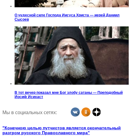
О чудесной силе Господа Иисуса Христа — иерей Даниил
Сысоев
В тот вечер показал мне Бог злобу сатаны — Преподобный
Иосиф Исихаст
Мы в социальных сетях:
"Конечною целью путчистов является окончательный
разгром русского Православного мира"