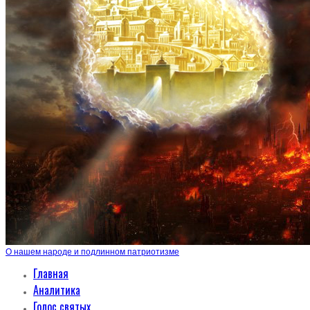
О нашем народе и подлинном патриотизме
Главная
Аналитика
Голос святых