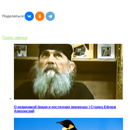
Поделиться:
Голос святых
О невидимой брани и последних временах | Старец Ефрем
Аризонский