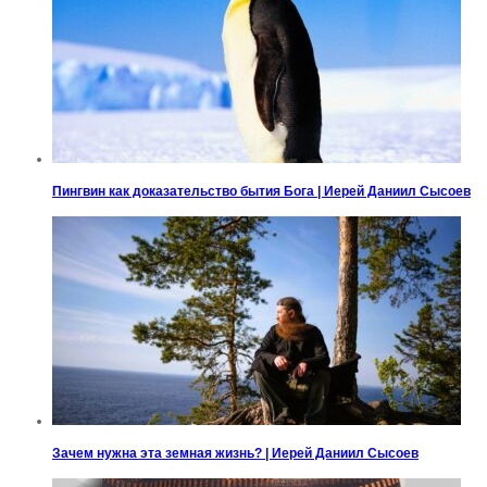
Пингвин как доказательство бытия Бога | Иерей Даниил Сысоев
Зачем нужна эта земная жизнь? | Иерей Даниил Сысоев