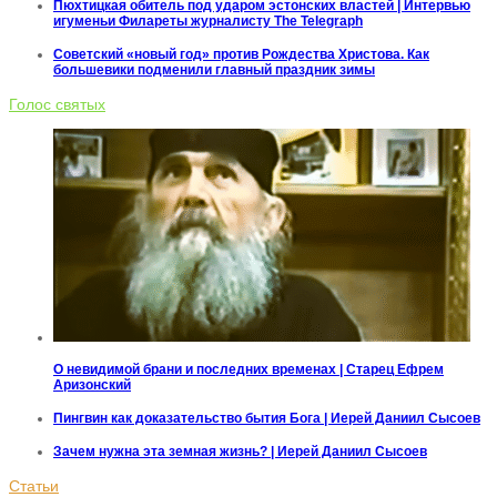
Пюхтицкая обитель под ударом эстонских властей | Интервью
игуменьи Филареты журналисту The Telegraph
Советский «новый год» против Рождества Христова. Как
большевики подменили главный праздник зимы
Голос святых
О невидимой брани и последних временах | Старец Ефрем
Аризонский
Пингвин как доказательство бытия Бога | Иерей Даниил Сысоев
Зачем нужна эта земная жизнь? | Иерей Даниил Сысоев
Статьи