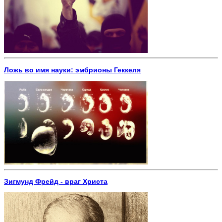
Ложь во имя науки: эмбрионы Геккеля
Зигмунд Фрейд - враг Христа