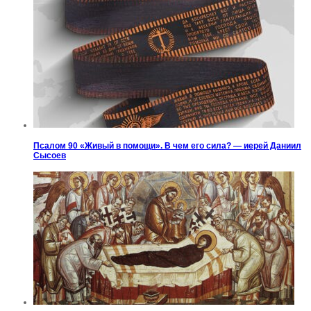
Псалом 90 «Живый в помощи». В чем его сила? — иерей Даниил
Сысоев