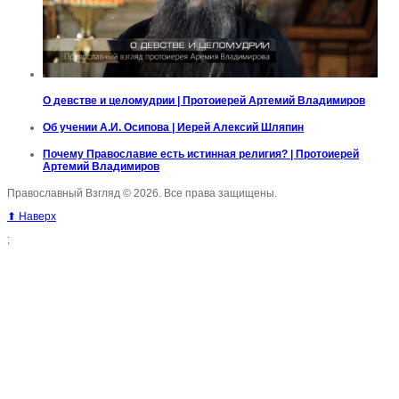
О девстве и целомудрии | Протоиерей Артемий Владимиров
Об учении А.И. Осипова | Иерей Алексий Шляпин
Почему Православие есть истинная религия? | Протоиерей
Артемий Владимиров
Православный Взгляд © 2026. Все права защищены.
⬆ Наверх
;