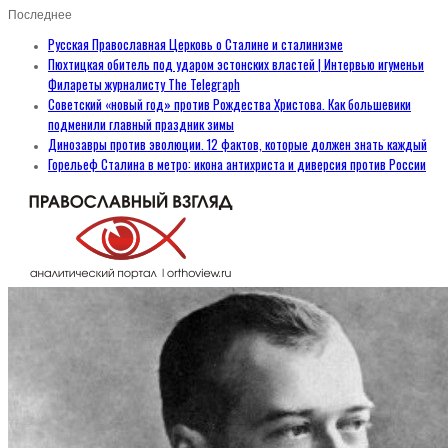
Последнее
Русская Православная Церковь о Сталине и сталинизме
Пюхтицкая обитель под ударом эстонских властей | Интервью игуменьи
Филареты журналисту The Telegraph
Советский «новый год» против Рождества Христова. Как большевики
подменили главный праздник зимы
Динозавры против эволюции. 12 фактов, которые должен знать каждый
Горельеф Сталина в метро: икона антихриста и диверсия против России