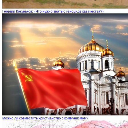
Георгий Кокуньков: «Что нужно знать о геноциде казачества?»
Можно ли совместить христианство с коммунизмом?