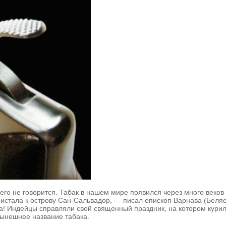
о не говорится. Табак в нашем мире появился через много веков 
пристала к острову Сан-Сальвадор, — писал епископ Варнава (Бе
а! Индейцы справляли свой священный праздник, на котором курил
нынешнее название табака.