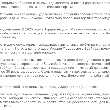
 входили в общение с некими «демонами», а потом рассказывали о
ись, в числе прочих, и человеческие жертвы.
 И очень быстро новое «удовольствие» получило повсеместное расп
ропе и даже Азии началась буквально повальная горячка табакокур
 мусульмане. В 1625 году в Турции Амурат IV казнил курильщиков, 
 губы и носы, а торговцев табаком сжигать вместе с их товаром. 
й убийству!
рил и даже осмеливался складывать курительные трубки на манер а
Но это — Петр, а до него царь Михаил Федорович в 1634 году веле
после «ссылати в дальние города».
ем позже, а пока отметим, что на самом деле опосредованно о гре
ушевном совершенстве. «Возлюби ближнего своего как самого себя
юбить и бережно относиться к тому дару жизни, который дан всем 
более 30 вредных веществ. Самым опасным из них считается алкал
курения является рак гортани и легких. Дело в том, что табачны
 от болезней, вызванных курением, умирают три (!) человека…
. Телесное здоровье — бесценный дар, и каждое наше действие, п
теля Нектария Эгинского: «Для того, чтобы человек блаженствовал
е может быть приобретено ни блаженство, ни дееспособность для в
льными».