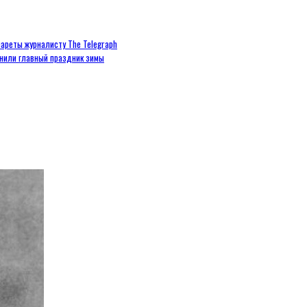
ареты журналисту The Telegraph
енили главный праздник зимы