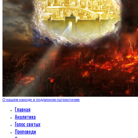
О нашем народе и подлинном патриотизме
Главная
Аналитика
Голос святых
Проповеди