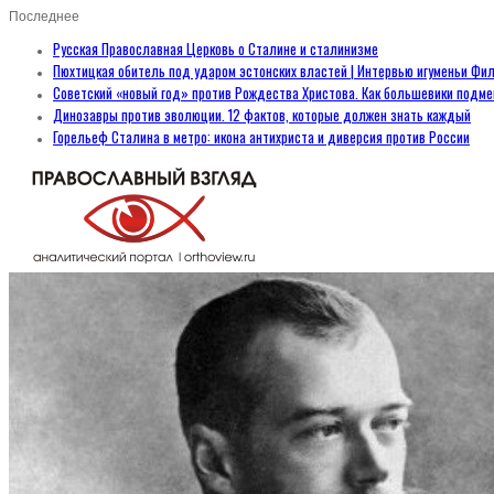
Последнее
Русская Православная Церковь о Сталине и сталинизме
Пюхтицкая обитель под ударом эстонских властей | Интервью игуменьи Фил
Советский «новый год» против Рождества Христова. Как большевики подм
Динозавры против эволюции. 12 фактов, которые должен знать каждый
Горельеф Сталина в метро: икона антихриста и диверсия против России