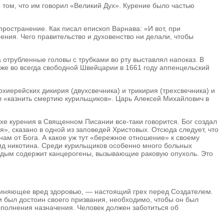
 том, что им говорил «Великий Дух». Курение было частью
ространение. Как писал епископ Варнава: «И вот, при
ения. Чего правительство и духовенство ни делали, чтобы
а отрубленные головы с трубками во рту выставлял напоказ. В
Даже во всегда свободной Швейцарии в 1661 году аппенцельский
рхиерейских дикирия (двухсвечника) и трикирия (трехсвечника) и
л «казнить смертию курильщиков». Царь Алексей Михайлович в
хе курения в Священном Писании все-таки говорится. Бог создал
», сказано в одной из заповедей Христовых. Отсюда следует, что
нам от Бога. А какое уж тут «бережное отношение» к своему
оид никотина. Среди курильщиков особенно много больных
й дым содержит канцерогены, вызывающие раковую опухоль. Это
ричиняющее вред здоровью, — настоящий грех перед Создателем.
 и был достоин своего призвания, необходимо, чтобы он был
ыполнения назначения. Человек должен заботиться об