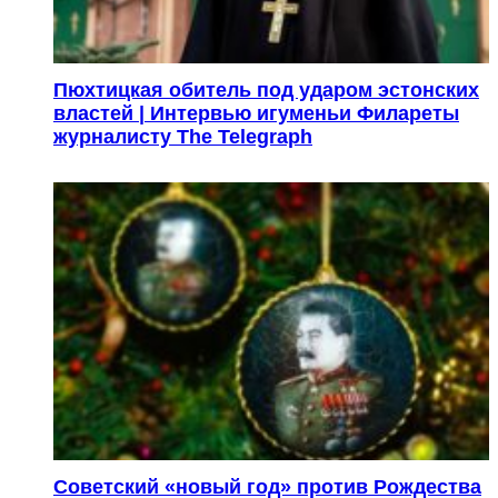
Пюхтицкая обитель под ударом эстонских
властей | Интервью игуменьи Филареты
журналисту The Telegraph
Советский «новый год» против Рождества