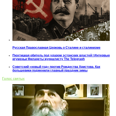
Русская Православная Церковь о Сталине и сталинизме
Пюхтицкая обитель под ударом эстонских властей | Интервью
игуменьи Филареты журналисту The Telegraph
Советский «новый год» против Рождества Христова. Как
большевики подменили главный праздник зимы
Голос святых