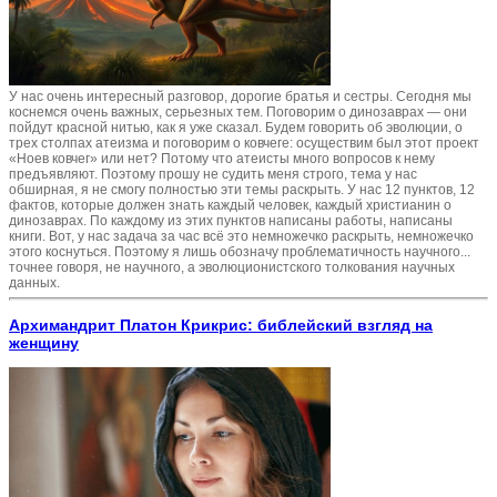
У нас очень интересный разговор, дорогие братья и сестры. Сегодня мы
коснемся очень важных, серьезных тем. Поговорим о динозаврах — они
пойдут красной нитью, как я уже сказал. Будем говорить об эволюции, о
трех столпах атеизма и поговорим о ковчеге: осуществим был этот проект
«Ноев ковчег» или нет? Потому что атеисты много вопросов к нему
предъявляют. Поэтому прошу не судить меня строго, тема у нас
обширная, я не смогу полностью эти темы раскрыть. У нас 12 пунктов, 12
фактов, которые должен знать каждый человек, каждый христианин о
динозаврах. По каждому из этих пунктов написаны работы, написаны
книги. Вот, у нас задача за час всё это немножечко раскрыть, немножечко
этого коснуться. Поэтому я лишь обозначу проблематичность научного...
точнее говоря, не научного, а эволюционистского толкования научных
данных.
Архимандрит Платон Крикрис: библейский взгляд на
женщину