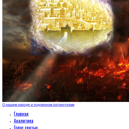
О нашем народе и подлинном патриотизме
Главная
Аналитика
Голос святых