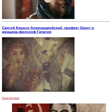
Святой Кирилл Александрийский, префект Орест и
женщина-философ Гипатия
Аналитика