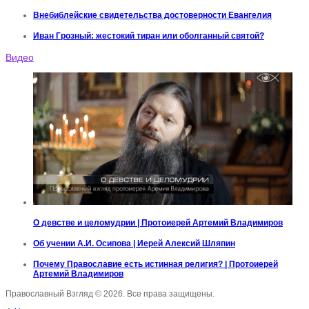
Внебиблейские свидетельства достоверности Евангелия
Иван Грозный: жестокий тиран или оболганный святой?
Видео
О девстве и целомудрии | Протоиерей Артемий Владимиров
Об учении А.И. Осипова | Иерей Алексий Шляпин
Почему Православие есть истинная религия? | Протоиерей
Артемий Владимиров
Православный Взгляд © 2026. Все права защищены.