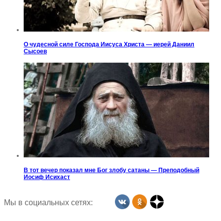
О чудесной силе Господа Иисуса Христа — иерей Даниил
Сысоев
В тот вечер показал мне Бог злобу сатаны — Преподобный
Иосиф Исихаст
Мы в социальных сетях: