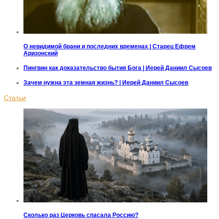
О невидимой брани и последних временах | Старец Ефрем
Аризонский
Пингвин как доказательство бытия Бога | Иерей Даниил Сысоев
Зачем нужна эта земная жизнь? | Иерей Даниил Сысоев
Статьи
Сколько раз Церковь спасала Россию?