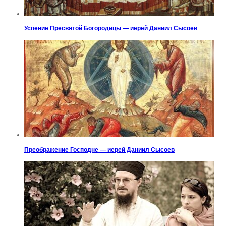
Успение Пресвятой Богородицы — иерей Даниил Сысоев
Преображение Господне — иерей Даниил Сысоев