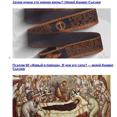
Зачем нужна эта земная жизнь? | Иерей Даниил Сысоев
Псалом 90 «Живый в помощи». В чем его сила? — иерей Даниил
Сысоев