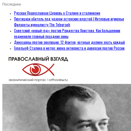
Последнее
Русская Православная Церковь о Сталине и сталинизме
Пюхтицкая обитель под ударом эстонских властей | Интервью игуменьи
Филареты журналисту The Telegraph
Советский «новый год» против Рождества Христова. Как большевики
подменили главный праздник зимы
Динозавры против эволюции. 12 фактов, которые должен знать каждый
Горельеф Сталина в метро: икона антихриста и диверсия против России