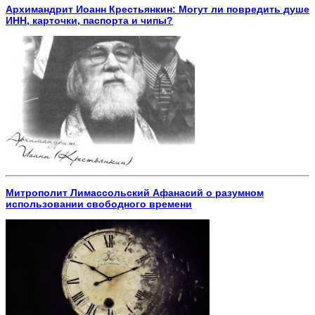
Архимандрит Иоанн Крестьянкин: Могут ли повредить душе
ИНН, карточки, паспорта и чипы?
Митрополит Лимассольский Афанасий о разумном
использовании свободного времени