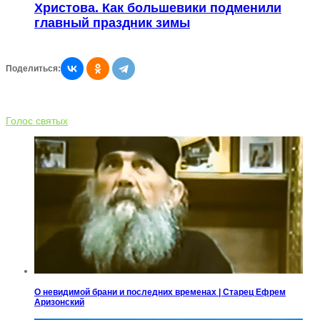
Христова. Как большевики подменили
главный праздник зимы
Поделиться:
Голос святых
О невидимой брани и последних временах | Старец Ефрем
Аризонский