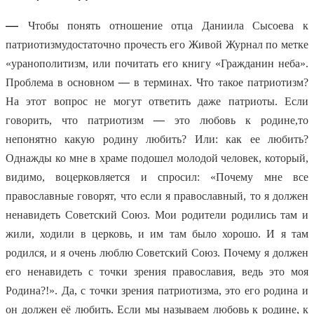
—
Чтобы понять отношение отца Даниила Сысоева к
патриотизму
достаточно прочесть его Живой Журнал по метке
«уранополитизм, или почитать его книгу «Гражданин неба».
Проблема в основном
—
в терминах. Что такое патриотизм?
На этот вопрос не могут ответить даже патриоты. Если
говорить, что патриотизм
—
это любовь к родине,
то
непонятно какую родину любить? Или: как ее любить?
Однажды ко мне в храме подошел молодой человек, который,
видимо, воцерковляется и спросил: «Почему мне все
православные говорят, что если я православный, то я должен
ненавидеть Советский Союз. Мои родители родились там и
жили, ходили в церковь, и им там было хорошо. И я там
родился, и я очень люблю Советский Союз. Почему я должен
его ненавидеть с точки зрения православия, ведь это моя
Родина?!». Да, с точки зрения патриотизма, это его родина и
он должен её любить. Если мы называем любовь к родине, к