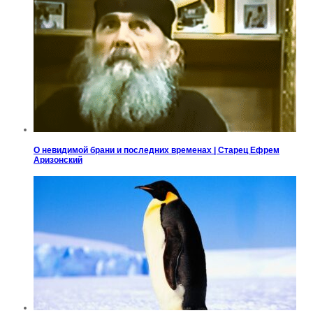
О невидимой брани и последних временах | Старец Ефрем
Аризонский