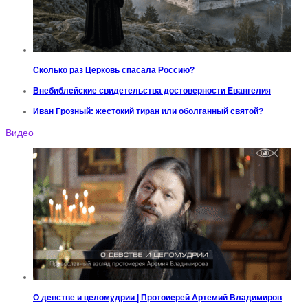
Сколько раз Церковь спасала Россию?
Внебиблейские свидетельства достоверности Евангелия
Иван Грозный: жестокий тиран или оболганный святой?
Видео
О девстве и целомудрии | Протоиерей Артемий Владимиров