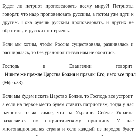
Будет ли патриот проповедовать всему миру?! Патриоты
говорят, что надо проповедовать русским, а потом уже идти к
другим. Пока будешь русским проповедовать, и других не
обратишь, и русских потеряешь.
Если мы хотим, чтобы Россия существовала, развивалась и
расширялась, то без уранополитизма нам не обойтись.
Господь в Евангелии говорит:
«
Ищите
же
прежде
Царства
Божия
и
правды
Его
,
и
это
все
прил
(Мф 6:33).
Если мы будем искать Царство Божие, то Господь все устроит,
а если на первое место будем ставить патриотизм, тогда у нас
начнется то же самое, что на Украине. Сейчас Украина
разделяется по патриотическому принципу. У нас
многонациональная страна и если каждый из народов будет