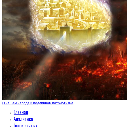
О нашем народе и подлинном патриотизме
Главная
Аналитика
Голос святых