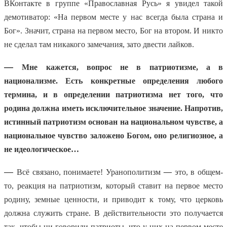
ВКонтакте в группе «Православная Русь» я увидел такой
демотиватор: «На первом месте у нас всегда была страна и
Бог». Значит, страна на первом место, Бог на втором. И никто
не сделал там никакого замечания, зато двести лайков.
—
Мне кажется, вопрос не в патриотизме, а в
национализме. Есть конкретные определения любого
термина, и в определении патриотизма нет того, что
родина должна иметь исключительное значение. Напротив,
истинный патриотизм основан на национальном чувстве, а
национальное чувство заложено Богом, оно религиозное, а
не идеологическое…
—
Всё связано, понимаете! Уранополитизм
—
это, в общем-
то, реакция на патриотизм, который ставит на первое место
родину, земные ценности, и приводит к тому, что церковь
должна служить стране. В действительности это получается
так, чтобы ни говорили патриоты, что у них на первом месте