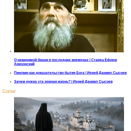
О невидимой брани и последних временах | Старец Ефрем
Аризонский
Пингвин как доказательство бытия Бога | Иерей Даниил Сысоев
Зачем нужна эта земная жизнь? | Иерей Даниил Сысоев
Статьи