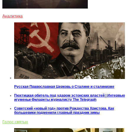
Аналитика
Русская Православная Церковь о Сталине и сталинизме
Пюхтицкая обитель под ударом эстонских властей | Интервью
игуменьи Филареты журналисту The Telegraph
Советский «новый год» против Рождества Христова. Как
большевики подменили главный праздник зимы
Голос святых