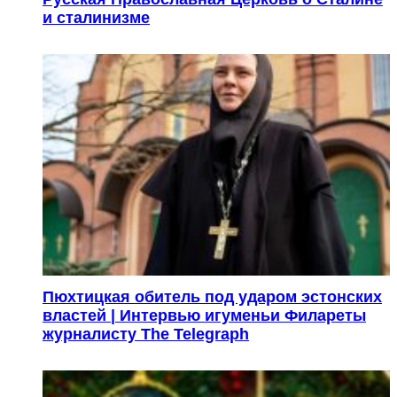
и сталинизме
Пюхтицкая обитель под ударом эстонских
властей | Интервью игуменьи Филареты
журналисту The Telegraph