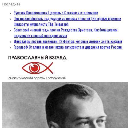
Последнее
Русская Православная Церковь о Сталине и сталинизме
Пюхтицкая обитель под ударом эстонских властей | Интервью игуменьи
Филареты журналисту The Telegraph
Советский «новый год» против Рождества Христова. Как большевики
подменили главный праздник зимы
Динозавры против эволюции. 12 фактов, которые должен знать каждый
Горельеф Сталина в метро: икона антихриста и диверсия против России