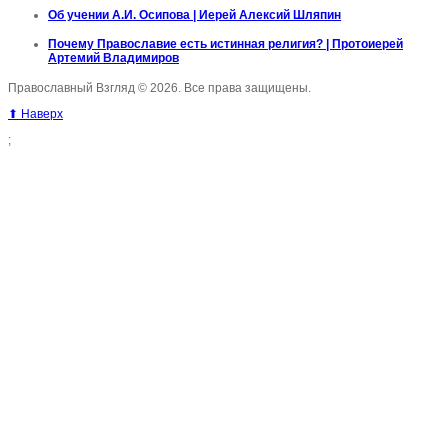
Об учении А.И. Осипова | Иерей Алексий Шляпин
Почему Православие есть истинная религия? | Протоиерей
Артемий Владимиров
Православный Взгляд © 2026. Все права защищены.
⬆ Наверх
;