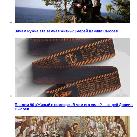
Зачем нужна эта земная жизнь? | Иерей Даниил Сысоев
Псалом 90 «Живый в помощи». В чем его сила? — иерей Даниил
Сысоев