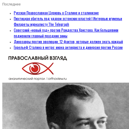
Последнее
Русская Православная Церковь о Сталине и сталинизме
Пюхтицкая обитель под ударом эстонских властей | Интервью игуменьи
Филареты журналисту The Telegraph
Советский «новый год» против Рождества Христова. Как большевики
подменили главный праздник зимы
Динозавры против эволюции. 12 фактов, которые должен знать каждый
Горельеф Сталина в метро: икона антихриста и диверсия против России