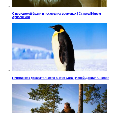
О невидимой брани и последних временах | Старец Ефрем
Аризонский
Пингвин как доказательство бытия Бога | Иерей Даниил Сысоев