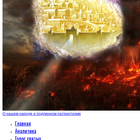
О нашем народе и подлинном патриотизме
Главная
Аналитика
Голос святых