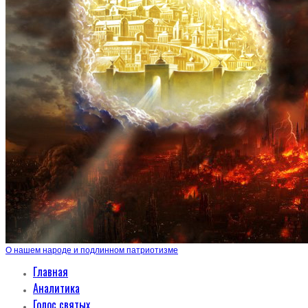
О нашем народе и подлинном патриотизме
Главная
Аналитика
Голос святых