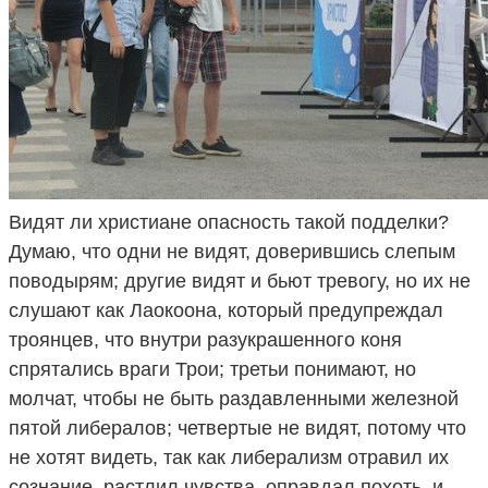
Видят ли христиане опасность такой подделки?
Думаю, что одни не видят, доверившись слепым
поводырям; другие видят и бьют тревогу, но их не
слушают как Лаокоона, который предупреждал
троянцев, что внутри разукрашенного коня
спрятались враги Трои; третьи понимают, но
молчат, чтобы не быть раздавленными железной
пятой либералов; четвертые не видят, потому что
не хотят видеть, так как либерализм отравил их
сознание, растлил чувства, оправдал похоть, и