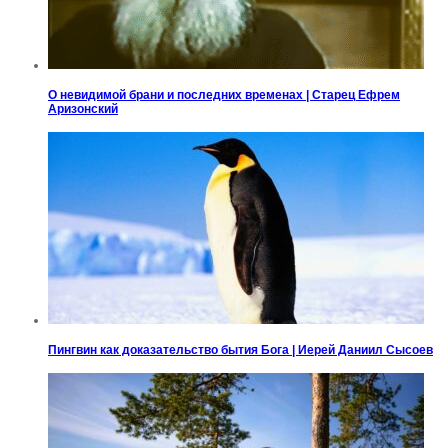
О невидимой брани и последних временах | Старец Ефрем
Аризонский
Пингвин как доказательство бытия Бога | Иерей Даниил Сысоев