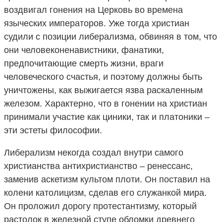
воздвигал гонения на Церковь во времена
языческих императоров. Уже тогда христиан
судили с позиции либерализма, обвиняя в том, что
они человеконенавистники, фанатики,
предпочитающие смерть жизни, враги
человеческого счастья, и поэтому должны быть
уничтожены, как выжигается язва раскаленным
железом. Характерно, что в гонении на христиан
принимали участие как циники, так и платоники –
эти эстеты философии.
Либерализм некогда создал внутри самого
христианства антихристианство – ренессанс,
заменив аскетизм культом плоти. Он поставил на
колени католицизм, сделав его служанкой мира.
Он проложил дорогу протестантизму, который
растолок в железной ступе обломки древнего