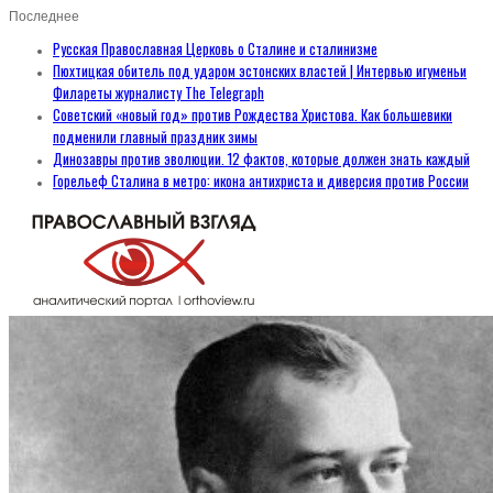
Последнее
Русская Православная Церковь о Сталине и сталинизме
Пюхтицкая обитель под ударом эстонских властей | Интервью игуменьи
Филареты журналисту The Telegraph
Советский «новый год» против Рождества Христова. Как большевики
подменили главный праздник зимы
Динозавры против эволюции. 12 фактов, которые должен знать каждый
Горельеф Сталина в метро: икона антихриста и диверсия против России