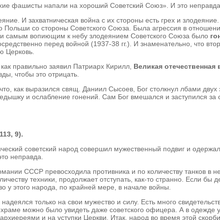
охие фашисты напали на хороший Советский Союз». И это неправда
деяние. И захватническая война с их стороны есть грех и злодеяние
во Польши со стороны Советского Союза. Была агрессия в отноше
м и самым вопиющим к небу злодеянием Советского Союза было
го
посредственно перед войной (1937-38 гг.). И знаменательно, что в
ю Церковь.
и как правильно заявил Патриарх Кирилл,
Великая отечественная 
ды, чтобы это отрицать.
что, как выразился свящ. Даниил Сысоев, Бог столкнул лбами двух
передышку и ослабление гонений. Сам Бог вмешался и заступился з
13, 9).
ический советский народ совершил мужественный подвиг и одержа
это неправда.
мании СССР превосходила противника и по количеству танков в неск
личеству техники, продолжает отступать, как-то странно. Если бы 
о у этого народа, по крайней мере, в начале войны.
не надеялся только на свои мужество и силу. Есть много свидетельс
 храме можно было увидеть даже советского офицера. А в одежде 
архиереями и на уступки Церкви. Итак, народ во время этой скорби