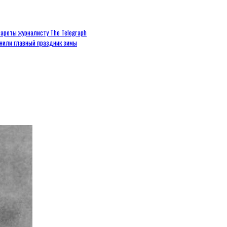
ареты журналисту The Telegraph
енили главный праздник зимы