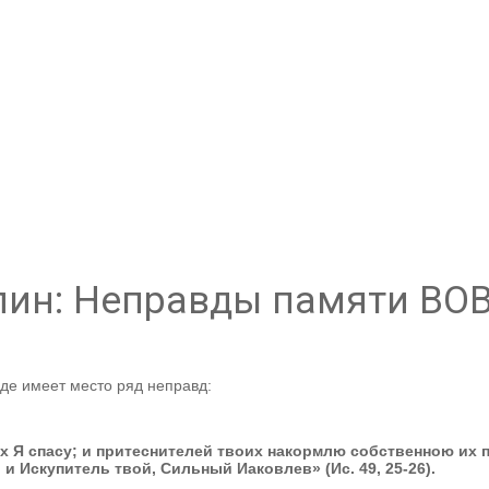
ин: Неправды памяти ВО
де имеет место ряд неправд:
х Я спасу; и притеснителей твоих накормлю собственною их 
 и Искупитель твой, Сильный Иаковлев» (Ис. 49, 25-26).