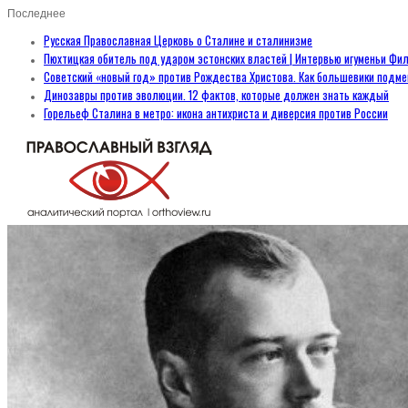
Последнее
Русская Православная Церковь о Сталине и сталинизме
Пюхтицкая обитель под ударом эстонских властей | Интервью игуменьи Фил
Советский «новый год» против Рождества Христова. Как большевики подм
Динозавры против эволюции. 12 фактов, которые должен знать каждый
Горельеф Сталина в метро: икона антихриста и диверсия против России