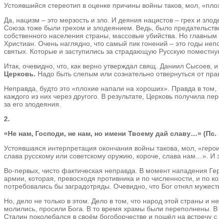
Устоявшийся стереотип в оценке причины войны таков, мол, «пл
Да, нацизм – это мерзость и зло. И деяния нацистов – грех и зло
Союза тоже были грехом и злодеянием. Ведь, было предательст
собственного населения страны, массовые убийства. Но главны
Христиан. Очень наглядно, что самый пик гонений – это годы не
святых. Которые и заступились за страдающую Русскую поместну
Итак, очевидно, что, как верно утверждал свящ. Даниил Сысоев, 
Церковь.
Надо быть слепым или сознательно отвернуться от прав
Неправда, будто это «плохие напали на хороших». Правда в том, 
каждого из них через другого. В результате, Церковь получила 
за его злодеяния.
2.
«Не нам, Господи, не нам, но имени Твоему дай славу…» (Пс. 1
Устоявшаяся интерпретация окончания войны такова, мол, «геро
слава русскому или советскому оружию, короче, слава нам…». И 
Во-первых, чисто фактическая неправда. В момент нападения Гер
армии, которая, превосходя противника и по численности, и по ко
потребовались бы заградотряды. Очевидно, что Бог отнял мужеств
Но, дело не только в этом. Дело в том, что народ этой страны и 
молились, просили Бога. В то время храмы были переполнены. В
Сталин поколебался в своём богоборчестве и пошёл на встречу с 