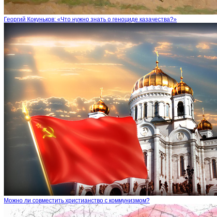
Георгий Кокуньков: «Что нужно знать о геноциде казачества?»
Можно ли совместить христианство с коммунизмом?