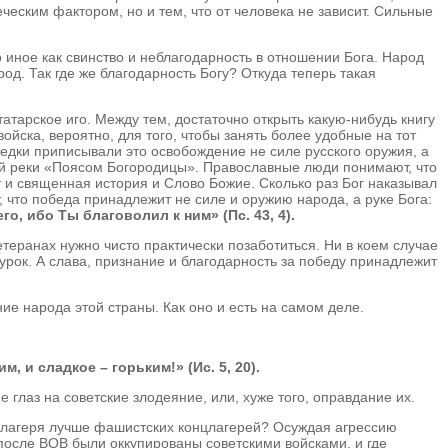
ческим фактором, но и тем, что от человека не зависит. Сильные
 иное как свинство и неблагодарность в отношении Бога. Народ
род. Так где же благодарность Богу? Откуда теперь такая
атарское иго. Между тем, достаточно открыть какую-нибудь книгу
 войска, вероятно, для того, чтобы занять более удобные на тот
едки приписывали это освобождение не силе русского оружия, а
той реки «Поясом Богородицы». Православные люди понимают, что
т и священная история и Слово Божие. Сколько раз Бог наказывал
 что победа принадлежит не силе и оружию народа, а руке Бога:
, ибо Ты благоволил к ним» (Пс. 43, 4).
ветеранах нужно чисто практически позаботиться. Ни в коем случае
 урок. А слава, признание и благодарность за победу принадлежит
ние народа этой страны. Как оно и есть на самом деле.
 и сладкое – горьким!» (Ис. 5, 20).
глаз на советские злодеяние, или, хуже того, оправдание их.
нцлагеря лучше фашистских концлагерей? Осуждая агрессию
после ВОВ были оккупированы советскими войсками, и где