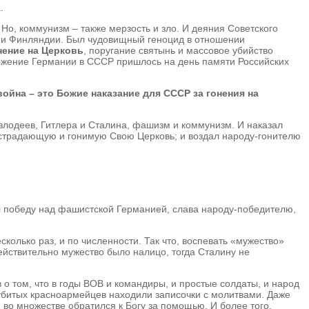
.
. Но, коммунизм – также мерзость и зло. И деяния Советского
нии Финляндии. Был чудовищный геноцид в отношении
нение на Церковь
, поругание святынь и массовое убийство
торжение Германии в СССР пришлось на день памяти Российских
война – это Божие наказание для СССР за гонения на
 злодеев, Гитлера и Сталина, фашизм и коммунизм. И наказал
а страдающую и гонимую Свою Церковь; и воздал народу-гонителю
л победу над фашистской Германией, слава народу-победителю,
олько раз, и по численности. Так что, воспевать «мужество»
действительно мужество было налицо, тогда Сталину не
тв о том, что в годы ВОВ и командиры, и простые солдаты, и народ
убитых красноармейцев находили записочки с молитвами. Даже
 во множестве обратился к Богу за помощью. И более того,