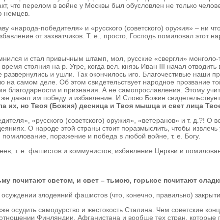
кт, что перелом в войне у Москвы был обусловлен не только челове
ю немцев.
у «народа-победителя» и «русского (советского) оружия» – ни что
авление от захватчиков. Т. е., просто, Господь помиловал этот на
мнился и стал привычным штамп, мол, русские «свергли» монголо-т
время стояния на р. Угре, когда вел. князь Иван III начал отводить
 развернулись и ушли. Так окончилось иго. Благочестивые наши пр
ло на самом деле. Об этом свидетельствует народное прозвание 
мя благодарности и признания. А не самопрославления. Этому учи
же давал им победу и избавление. И Слово Божие свидетельствует,
их, но Твоя (Божия) десница и Твоя мышца и свет лица Твоего
дителя», «русского (советского) оружия», «ветеранов» и т. д.?! О 
одеяниях. О народе этой страны стоит поразмыслить, чтобы извлечь
 помилование, поражение и победа в любой войне, т. е. Богу.
деев, т. е. фашистов и коммунистов, избавление Церкви и помилова
у почитают светом, и свет – тьмою, горькое почитают сладким,
суждении злодеяний фашистов (что, конечно, правильно) закрытие 
акже осудить самодурство и жестокость Сталина. Чем советские ко
 отношении Финляндии, Афганистана и вообще тех стран, которые 