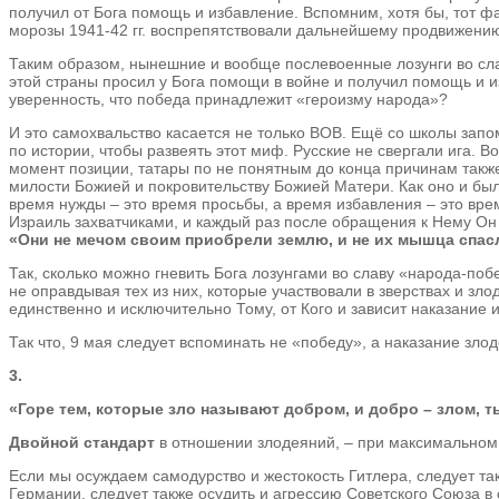
получил от Бога помощь и избавление. Вспомним, хотя бы, тот фа
морозы 1941-42 гг. воспрепятствовали дальнейшему продвижени
Таким образом, нынешние и вообще послевоенные лозунги во слав
этой страны просил у Бога помощи в войне и получил помощь и изб
уверенность, что победа принадлежит «героизму народа»?
И это самохвальство касается не только ВОВ. Ещё со школы запо
по истории, чтобы развеять этот миф. Русские не свергали ига. Во 
момент позиции, татары по не понятным до конца причинам также
милости Божией и покровительству Божией Матери. Как оно и бы
время нужды – это время просьбы, а время избавления – это вре
Израиль захватчиками, и каждый раз после обращения к Нему Он 
«Они не мечом своим приобрели землю, и не их мышца спасла 
Так, сколько можно гневить Бога лозунгами во славу «народа-побе
не оправдывая тех из них, которые участвовали в зверствах и зл
единственно и исключительно Тому, от Кого и зависит наказание и
Так что, 9 мая следует вспоминать не «победу», а наказание зло
3.
«Горе тем, которые зло называют добром, и добро – злом, тьм
Двойной стандарт
в отношении злодеяний, – при максимальном о
Если мы осуждаем самодурство и жестокость Гитлера, следует т
Германии, следует также осудить и агрессию Советского Союза в