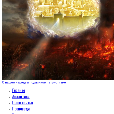
О нашем народе и подлинном патриотизме
Главная
Аналитика
Голос святых
Проповеди