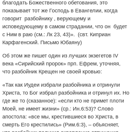
благодать Божественного обетования, это
показывает тот же Господь в Евангелии, когда
говорит разбойнику , верующему и
исповедующему в самом страдании, что он будет
с Ним в раю (см.: Лк 23, 43)». (свт. Киприан
Карфагенский. Письмо Юбаяну)
Об этом же пишет один из лучших экзегетов IV
века «Сирийский пророк» прп. Ефрем, уточняя,
что разбойник Крещен не своей кровью:
«Так как Иудеи избрали разбойника и отринули
Христа, то Бог избрал разбойника и отринул их. Но
где же то (сказанное): «если кто не примет плоти
Моей, не имеет жизни» (ср.: Ин.6:53)? Слово
апостола: «все мы, крестившиеся во Христа, в
смерть Его крестились» (Рим.6:3), – объясняет,