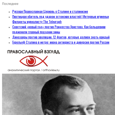
Последнее
Русская Православная Церковь о Сталине и сталинизме
Пюхтицкая обитель под ударом эстонских властей | Интервью игуменьи
Филареты журналисту The Telegraph
Советский «новый год» против Рождества Христова. Как большевики
подменили главный праздник зимы
Динозавры против эволюции. 12 фактов, которые должен знать каждый
Горельеф Сталина в метро: икона антихриста и диверсия против России