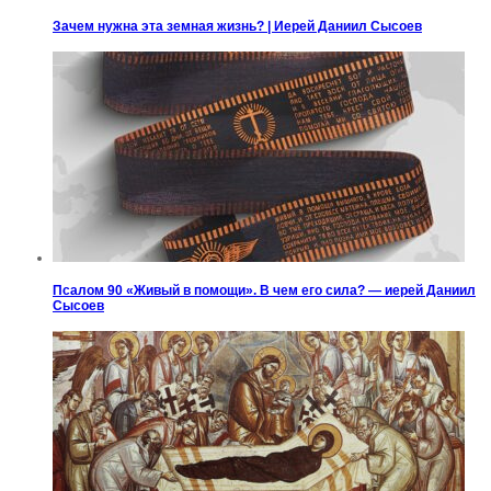
Зачем нужна эта земная жизнь? | Иерей Даниил Сысоев
Псалом 90 «Живый в помощи». В чем его сила? — иерей Даниил
Сысоев