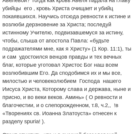
Авелевой? Тогда как кровь Авеля падала на главу
убийцы его , кровь Христа очищает и убийц
покаявшихся. Научись отсюда ревности к истине и
возлюби дерзновение за Христа; последуй
истинному Учителю, подвизавшемуся за истину,
чтобы, слыша от апостола Павла: «будьте
подражателями мне, как я Христу» (1 Кор. 11:1), ты
и сам удостоился венцов правды и тех вечных
благ, которые уготовал Христос Бог наш всем
возлюбившим Его. Да сподобимся их и мы все,
милостью и человеколюбием Господа нашего
Иисуса Христа, Которому слава и держава, ныне и
присно, и во веки веков. Аминь» ( О ревности и
благочестии, и о слепорожденном, т.8, ч.2,, !в
«Творениях св. Иоанна Златоуста» отнесен к
разделу spuria! ).