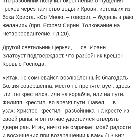
что разбойник получил окропление отпущения
грехов через таинство воды и Крови, истекших из
бока Христа. «Со Мною, – говорит, – будешь в раю
желания» (прп. Ефрем Сирин. Толкование на
Четвероевангелие. Гл.20).
Другой светильник Церкви, — св. Иоанн
Златоуст подтверждает, что разбойник Крещен
Кровью Господа:
«Итак, не сомневайся возлюбленный: благодать
Божия совершенна; место не препятствует, здесь
ли ты крестился, или на корабле, или на пути.
Филипп крестил во время пути, Павел — в
узах; Христос крестил разбойника на кресте из
своей раны, и он тотчас удостоился отверзть
двери рая. Итак, ничто не омрачает моей радости
и восхищения при возвращении к вам» (Т3.Кн2.