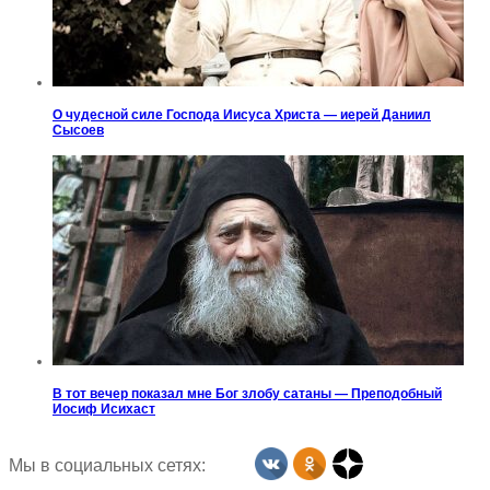
О чудесной силе Господа Иисуса Христа — иерей Даниил
Сысоев
В тот вечер показал мне Бог злобу сатаны — Преподобный
Иосиф Исихаст
Мы в социальных сетях: