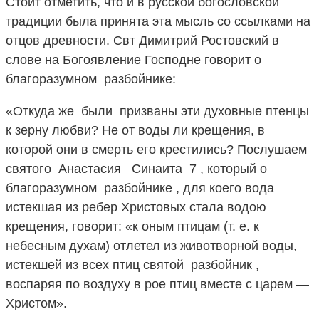
Стоит отметить, что и в русской богословской
традиции была принята эта мысль со ссылками на
отцов древности. Свт Димитрий Ростовский в
слове на Богоявление Господне говорит о
благоразумном разбойнике:
«Откуда же были призваны эти духовные птенцы
к зерну любви? Не от воды ли крещения, в
которой они в смерть его крестились? Послушаем
святого Анастасия Синаита 7 , который о
благоразумном разбойнике , для коего вода
истекшая из ребер Христовых стала водою
крещения, говорит: «к оным птицам (т. е. к
небесным духам) отлетел из животворной воды,
истекшей из всех птиц святой разбойник ,
воспаряя по воздуху в рое птиц вместе с царем —
Христом».