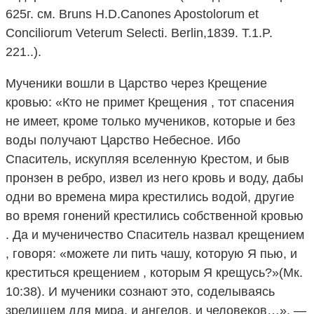
625г. см. Bruns H.D.Canones Apostolorum et
Conciliorum Veterum Selecti. Berlin,1839. T.1.P.
221..).
Мученики вошли в Царство через Крещение
кровью: «Кто не примет Крещения , тот спасения
не имеет, кроме только мучеников, которые и без
воды получают Царство Небесное. Ибо
Спаситель, искупляя вселенную Крестом, и быв
пронзен в ребро, извел из него кровь и воду, дабы
одни во времена мира крестились водой, другие
во время гонений крестились собственной кровью
. Да и мученичество Спаситель назвал крещением
, говоря: «можете ли пить чашу, которую Я пью, и
креститься крещением , которым Я крещусь?»(Мк.
10:38). И мученики сознают это, соделываясь
зрелищем для мира, и ангелов, и человеков…», —