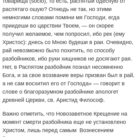
товарища (socio), то есть, распятый одесную от
распятаго ошую? Отнюдь не так, но этими
немногими словами помяни мя Господи, егда
приидеши во царствии Твоем, — он скорее
получил желаемое, чем попросил, ибо рек (ему
Христос): днесь со Мною будеши в раи. Очевидно,
рай невозможно было похитить, по способу
разбойников, ибо руки хищников не досягают рая.
Нет, в Распятом разбойник познал несомненно
Бога, и за свое воззвание веры призван был в рай,
а не сам восхитил его от Господа» — говорит в
слове о благоразумном разбойнике апологет
древней Церкви, св. Аристид Философ.
Важно отметить, что Новозаветное Крещение на
момент смерти разбойника еще не установлено
Христом, лишь перед самым Вознесением