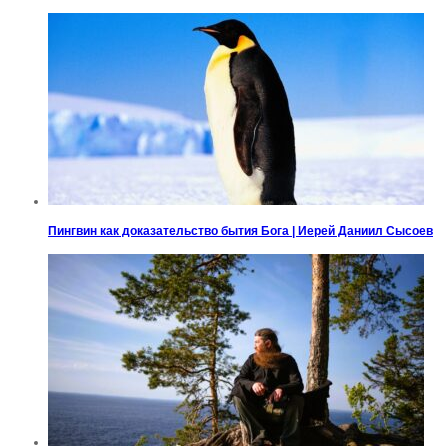
Пингвин как доказательство бытия Бога | Иерей Даниил Сысоев