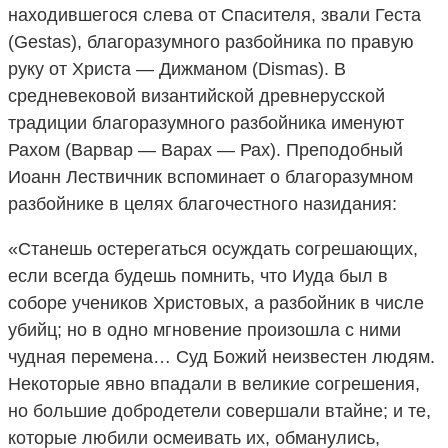
находившегося слева от Спасителя, звали Геста
(Gestas), благоразумного разбойника по правую
руку от Христа — Дижманом (Dismas). В
средневековой византийской древнерусской
традиции благоразумного разбойника именуют
Рахом (Варвар — Варах — Рах). Преподобный
Иоанн Лествичник вспоминает о благоразумном
разбойнике в целях благочестного назидания:
«Станешь остерегаться осуждать согрешающих,
если всегда будешь помнить, что Иуда был в
соборе учеников Христовых, а разбойник в числе
убийц; но в одно мгновение произошла с ними
чудная перемена… Суд Божий неизвестен людям.
Некоторые явно впадали в великие согрешения,
но большие добродетели совершали втайне; и те,
которые любили осмеивать их, обманулись,