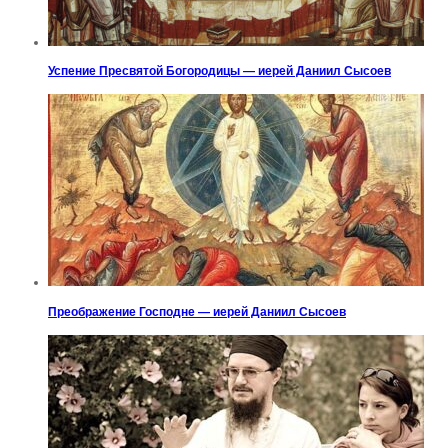
Успение Пресвятой Богородицы — иерей Даниил Сысоев
Преображение Господне — иерей Даниил Сысоев