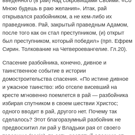
введенного (в рай) над сокровищами Своими. «Со
Мною будешь в раю желания». Итак, рай
открывался разбойником, а не кем-либо их
праведников. Рай, закрытый праведным Адамом,
после того как он стал преступником, (и) открыт
был преступником, который победил» (прп. Ефрем
Сирин. Толкование на Четвероевангелие. Гл.20).
Спасение разбойника, конечно, дивное и
таинственное событие в истории
домостроительства спасения. «По истине дивное
и ужасное таинство: ибо отселе висевший на
кресте мгновенно поемлется в рай — разбойника
избирая спутником в своем шествии Христос;
одного вводит в рай, другого нет. Почему так
сделалось? Этот благоразумный разбойник не
предвосхитил ли рай у Владыки рая от своего