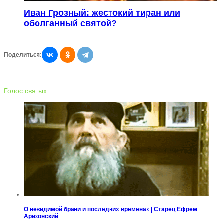
Иван Грозный: жестокий тиран или
оболганный святой?
Поделиться:
Голос святых
О невидимой брани и последних временах | Старец Ефрем
Аризонский