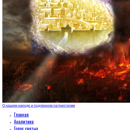
О нашем народе и подлинном патриотизме
Главная
Аналитика
Голос святых