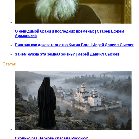
О невидимой брани и последних временах | Старец Ефрем
Аризонский
Пингвин как доказательство бытия Бога | Иерей Даниил Сысоев
Зачем нужна эта земная жизнь? | Иерей Даниил Сысоев
Статьи
Сколько раз Церковь спасала Россию?