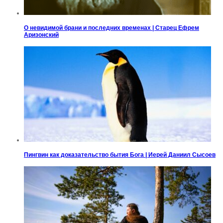
О невидимой брани и последних временах | Старец Ефрем
Аризонский
Пингвин как доказательство бытия Бога | Иерей Даниил Сысоев