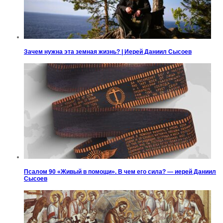
Зачем нужна эта земная жизнь? | Иерей Даниил Сысоев
Псалом 90 «Живый в помощи». В чем его сила? — иерей Даниил
Сысоев