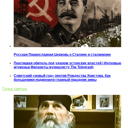
Русская Православная Церковь о Сталине и сталинизме
Пюхтицкая обитель под ударом эстонских властей | Интервью
игуменьи Филареты журналисту The Telegraph
Советский «новый год» против Рождества Христова. Как
большевики подменили главный праздник зимы
Голос святых