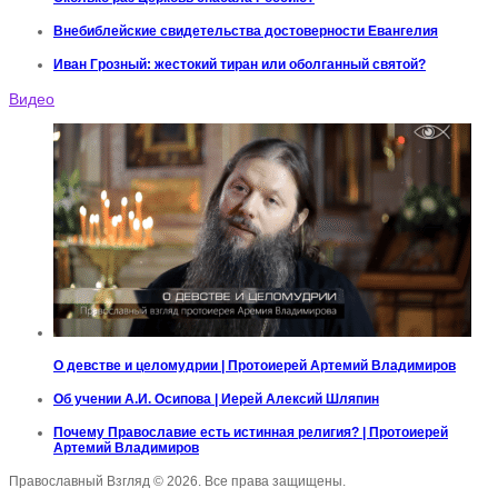
Внебиблейские свидетельства достоверности Евангелия
Иван Грозный: жестокий тиран или оболганный святой?
Видео
О девстве и целомудрии | Протоиерей Артемий Владимиров
Об учении А.И. Осипова | Иерей Алексий Шляпин
Почему Православие есть истинная религия? | Протоиерей
Артемий Владимиров
Православный Взгляд © 2026. Все права защищены.