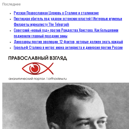
Последнее
Русская Православная Церковь о Сталине и сталинизме
Пюхтицкая обитель под ударом эстонских властей | Интервью игуменьи
Филареты журналисту The Telegraph
Советский «новый год» против Рождества Христова. Как большевики
подменили главный праздник зимы
Динозавры против эволюции. 12 фактов, которые должен знать каждый
Горельеф Сталина в метро: икона антихриста и диверсия против России