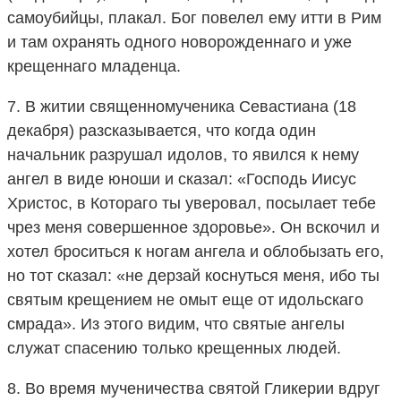
самоубийцы, плакал. Бог повелел ему итти в Рим
и там охранять одного новорожденнаго и уже
крещеннаго младенца.
7. В житии священномученика Севастиана (18
декабря) разсказывается, что когда один
начальник разрушал идолов, то явился к нему
ангел в виде юноши и сказал: «Господь Иисус
Христос, в Котораго ты уверовал, посылает тебе
чрез меня совершенное здоровье». Он вскочил и
хотел броситься к ногам ангела и облобызать его,
но тот сказал: «не дерзай коснуться меня, ибо ты
святым крещением не омыт еще от идольскаго
смрада». Из этого видим, что святые ангелы
служат спасению только крещенных людей.
8. Во время мученичества святой Гликерии вдруг