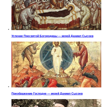
Успение Пресвятой Богородицы — иерей Даниил Сысоев
Преображение Господне — иерей Даниил Сысоев