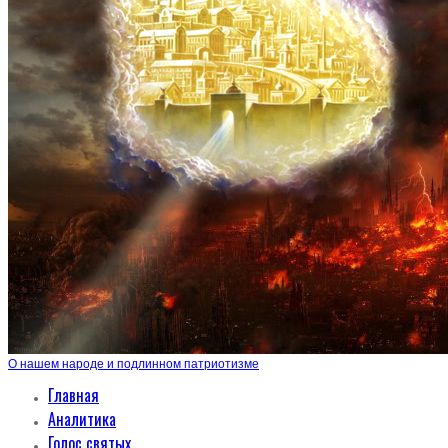
О нашем народе и подлинном патриотизме
Главная
Аналитика
Голос святых