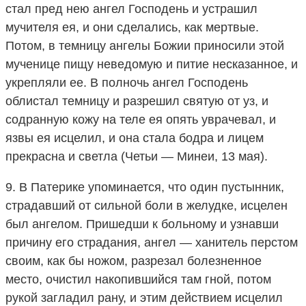
стал пред нею ангел Господень и устрашил
мучителя ея, и они сделались, как мертвые.
Потом, в темницу ангелы Божии приносили этой
мученице пищу неведомую и питие несказанное, и
укрепляли ее. В полночь ангел Господень
облистал темницу и разрешил святую от уз, и
содранную кожу на теле ея опять уврачевал, и
язвы ея исцелил, и она стала бодра и лицем
прекрасна и светла (Четьи — Минеи, 13 мая).
9. В Патерике упоминается, что один пустынник,
страдавший от сильной боли в желудке, исцелен
был ангелом. Пришедши к больному и узнавши
причину его страдания, ангел — ханитель перстом
своим, как бы ножом, разрезал болезненное
место, очистил накопившийся там гной, потом
рукой загладил рану, и этим действием исцелил