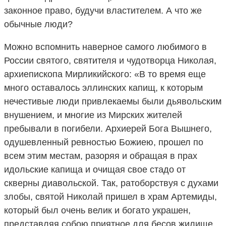
законное право, будучи властителем. А что же
обычные люди?
Можно вспомнить наверное самого любимого в
России святого, святителя и чудотворца Николая,
архиепископа Мирликийского: «В то время еще
много оставалось эллинских капищ, к которым
нечестивые люди привлекаемы были дьявольским
внушением, и многие из Мирских жителей
пребывали в погибели. Архиерей Бога Вышнего,
одушевленный ревностью Божиею, прошел по
всем этим местам, разоряя и обращая в прах
идольские капища и очищая свое стадо от
скверны диавольской. Так, ратоборствуя с духами
злобы, святой Николай пришел в храм Артемиды,
который был очень велик и богато украшен,
представляя собою приятное для бесов жилище.