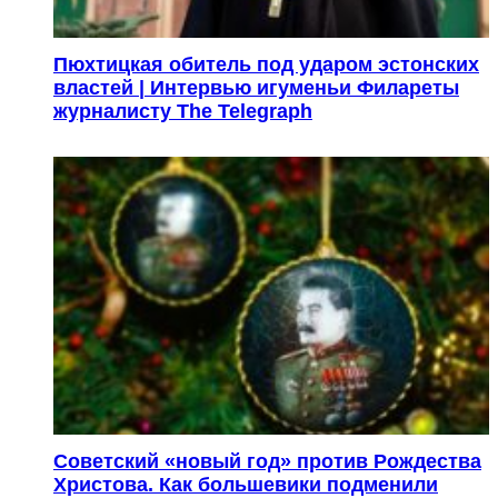
Пюхтицкая обитель под ударом эстонских
властей | Интервью игуменьи Филареты
журналисту The Telegraph
Советский «новый год» против Рождества
Христова. Как большевики подменили