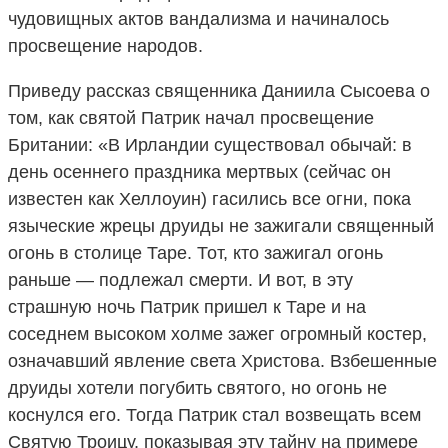
чудовищных актов вандализма и начиналось
просвещение народов.
Приведу рассказ священника Даниила Сысоева о
том, как святой Патрик начал просвещение
Британии: «В Ирландии существовал обычай: в
день осеннего праздника мертвых (сейчас он
известен как Хеллоуин) гасились все огни, пока
языческие жрецы друиды не зажигали священный
огонь в столице Таре. Тот, кто зажигал огонь
раньше — подлежал смерти. И вот, в эту
страшную ночь Патрик пришел к Таре и на
соседнем высоком холме зажег огромный костер,
означавший явление света Христова. Взбешенные
друиды хотели погубить святого, но огонь не
коснулся его. Тогда Патрик стал возвещать всем
Святую Троицу, показывая эту тайну на примере