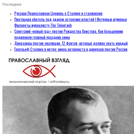
Последнее
Русская Православная Церковь о Сталине и сталинизме
Пюхтицкая обитель под ударом эстонских властей | Интервью игуменьи
Филареты журналисту The Telegraph
Советский «новый год» против Рождества Христова. Как большевики
подменили главный праздник зимы
Динозавры против эволюции. 12 фактов, которые должен знать каждый
Горельеф Сталина в метро: икона антихриста и диверсия против России