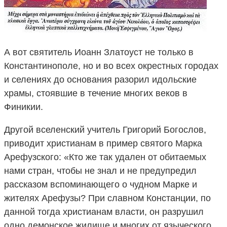
А вот святитель Иоанн Златоуст не только в
Константинополе, но и во всех окрестных городах
и селениях до основания разорил идольские
храмы, стоявшие в течение многих веков в
Финикии.
Другой вселенский учитель Григорий Богослов,
приводит христианам в пример святого Марка
Арефузского: «Кто же так удален от обитаемых
нами стран, чтобы не знал и не предупредил
рассказом вспоминающего о чудном Марке и
жителях Арефузы? При славном Констанции, по
данной тогда христианам власти, он разрушил
одно демонское жилище и многих от языческого