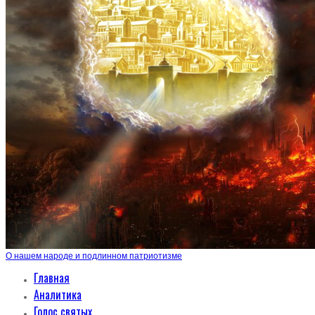
О нашем народе и подлинном патриотизме
Главная
Аналитика
Голос святых