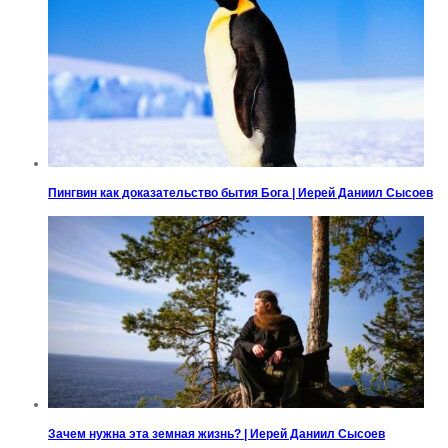
Пингвин как доказательство бытия Бога | Иерей Даниил Сысоев
Зачем нужна эта земная жизнь? | Иерей Даниил Сысоев