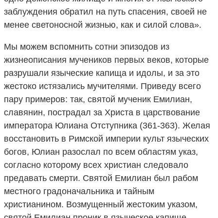
заблуждения обратил на путь спасения, своей не
менее светоносной жизнью, как и силой слова».
Мы можем вспомнить сотни эпизодов из
жизнеописания мучеников первых веков, которые
разрушали языческие капища и идолы, и за это
жестоко истязались мучителями. Приведу всего
пару примеров: так, святой мученик Емилиан,
славянин, пострадал за Христа в царствование
императора Юлиана Отступника (361-363). Желая
восстановить в Римской империи культ языческих
богов, Юлиан разослал по всем областям указ,
согласно которому всех христиан следовало
предавать смерти. Святой Емилиан был рабом
местного градоначальника и тайным
христианином. Возмущенный жестоким указом,
святой Емилиан проник в языческое капище,