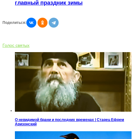
главный праздник зимы
Поделиться:
Голос святых
О невидимой брани и последних временах | Старец Ефрем
Аризонский