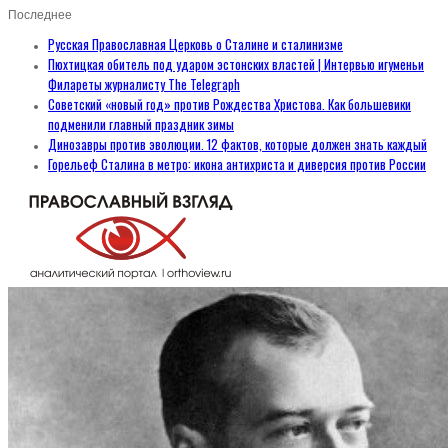
Последнее
Русская Православная Церковь о Сталине и сталинизме
Пюхтицкая обитель под ударом эстонских властей | Интервью игуменьи
Филареты журналисту The Telegraph
Советский «новый год» против Рождества Христова. Как большевики
подменили главный праздник зимы
Динозавры против эволюции. 12 фактов, которые должен знать каждый
Горельеф Сталина в метро: икона антихриста и диверсия против России