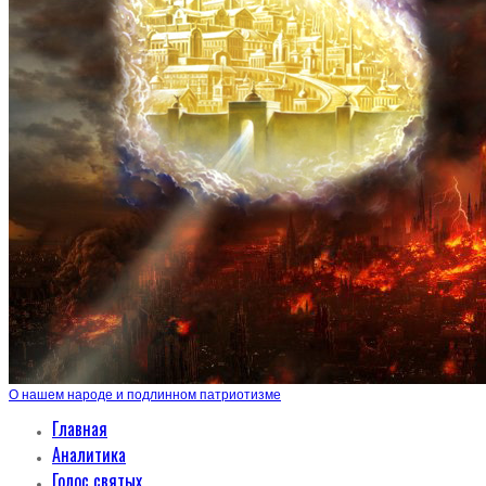
О нашем народе и подлинном патриотизме
Главная
Аналитика
Голос святых