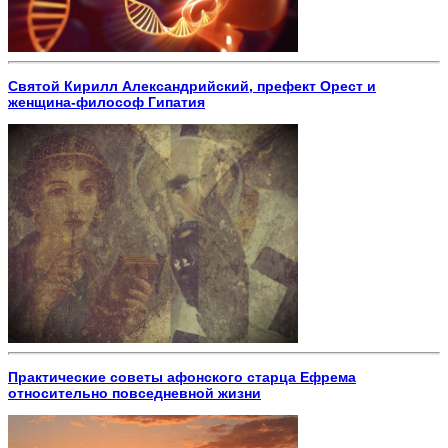
Святой Кирилл Александрийский, префект Орест и
женщина-философ Гипатия
Практические советы афонского старца Ефрема
относительно повседневной жизни