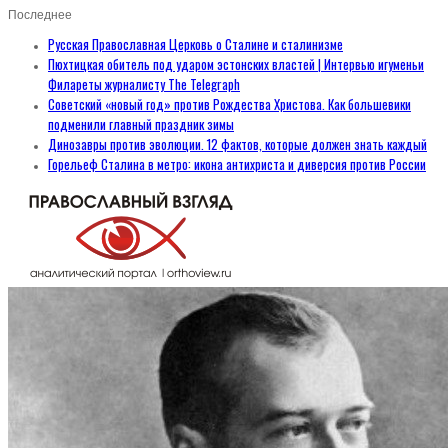
Последнее
Русская Православная Церковь о Сталине и сталинизме
Пюхтицкая обитель под ударом эстонских властей | Интервью игуменьи
Филареты журналисту The Telegraph
Советский «новый год» против Рождества Христова. Как большевики
подменили главный праздник зимы
Динозавры против эволюции. 12 фактов, которые должен знать каждый
Горельеф Сталина в метро: икона антихриста и диверсия против России