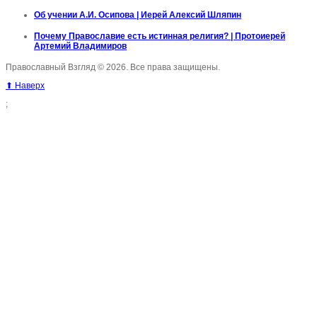
Об учении А.И. Осипова | Иерей Алексий Шляпин
Почему Православие есть истинная религия? | Протоиерей
Артемий Владимиров
Православный Взгляд © 2026. Все права защищены.
⬆ Наверх
;