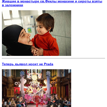
Жившие в монастыре св.Феклы монахини и сироты взяты
в заложники
Теперь дьявол носит не Prada