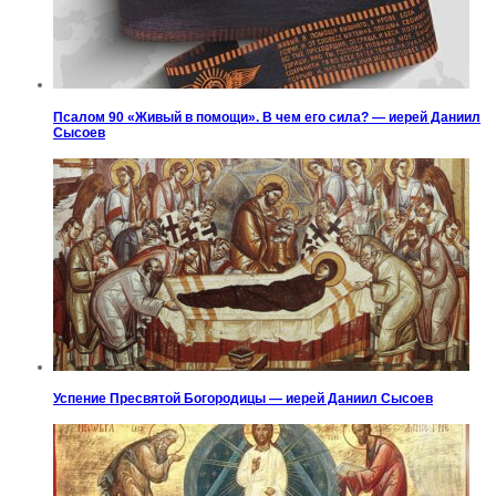
Псалом 90 «Живый в помощи». В чем его сила? — иерей Даниил
Сысоев
Успение Пресвятой Богородицы — иерей Даниил Сысоев