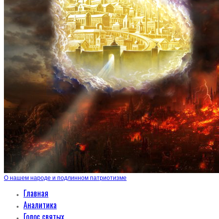
О нашем народе и подлинном патриотизме
Главная
Аналитика
Голос святых