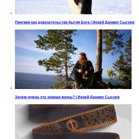
Пингвин как доказательство бытия Бога | Иерей Даниил Сысоев
Зачем нужна эта земная жизнь? | Иерей Даниил Сысоев