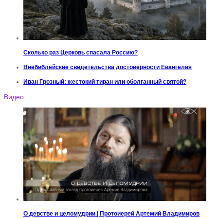
Сколько раз Церковь спасала Россию?
Внебиблейские свидетельства достоверности Евангелия
Иван Грозный: жестокий тиран или оболганный святой?
Видео
О девстве и целомудрии | Протоиерей Артемий Владимиров