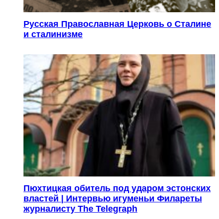
Русская Православная Церковь о Сталине
и сталинизме
Пюхтицкая обитель под ударом эстонских
властей | Интервью игуменьи Филареты
журналисту The Telegraph