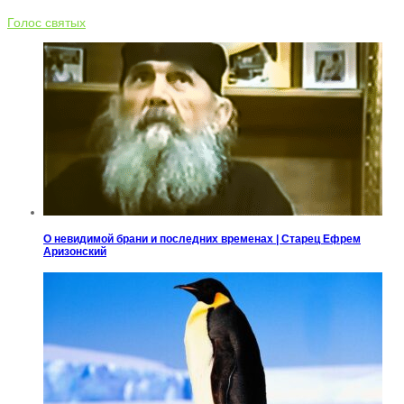
Голос святых
О невидимой брани и последних временах | Старец Ефрем
Аризонский