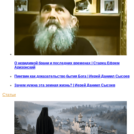
О невидимой брани и последних временах | Старец Ефрем
Аризонский
Пингвин как доказательство бытия Бога | Иерей Даниил Сысоев
Зачем нужна эта земная жизнь? | Иерей Даниил Сысоев
Статьи