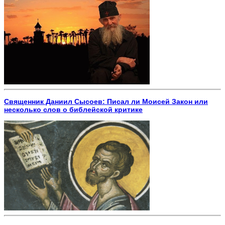
Священник Даниил Сысоев: Писал ли Моисей Закон или
несколько слов о библейской критике