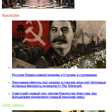
Аналитика
Русская Православная Церковь о Сталине и сталинизме
Пюхтицкая обитель под ударом эстонских властей | Интервью
игуменьи Филареты журналисту The Telegraph
Советский «новый год» против Рождества Христова. Как
большевики подменили главный праздник зимы
Голос святых