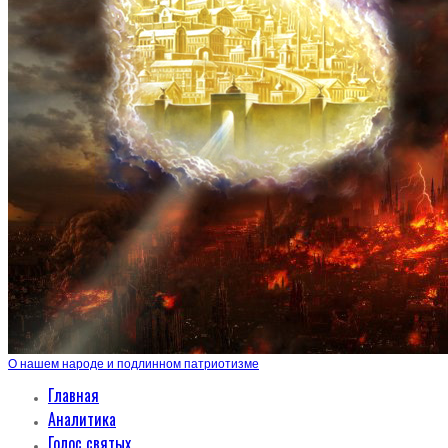
О нашем народе и подлинном патриотизме
Главная
Аналитика
Голос святых