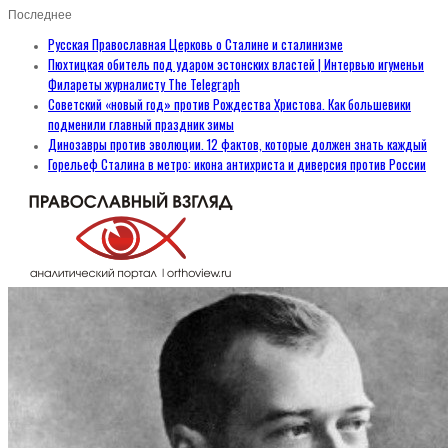
Последнее
Русская Православная Церковь о Сталине и сталинизме
Пюхтицкая обитель под ударом эстонских властей | Интервью игуменьи
Филареты журналисту The Telegraph
Советский «новый год» против Рождества Христова. Как большевики
подменили главный праздник зимы
Динозавры против эволюции. 12 фактов, которые должен знать каждый
Горельеф Сталина в метро: икона антихриста и диверсия против России