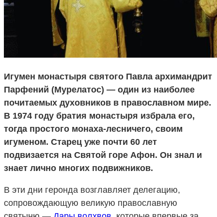
Игумен монастыря святого Павла архимандрит
Парфений (Мурелатос) — один из наиболее
почитаемых духовников в православном мире.
В 1974 году братия монастыря избрала его,
тогда простого монаха-лесничего, своим
игуменом. Старец уже почти 60 лет
подвизается на Cвятой горе Афон. Он знал и
знает лично многих подвижников.
В эти дни геронда возглавляет делегацию,
сопровождающую великую православную
святыню —
Дары волхвов
, которые впервые за