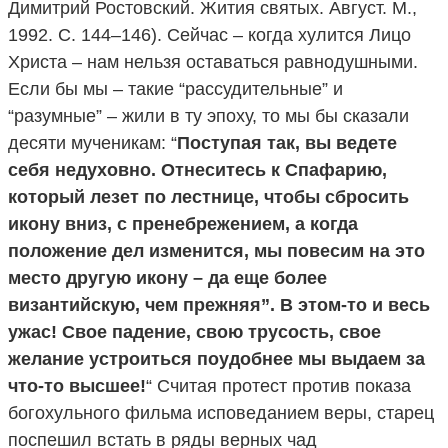
Димитрий Ростовский. Жития святых. Август. М.,
1992. С. 144–146). Сейчас – когда хулится Лицо
Христа – нам нельзя оставаться равнодушными.
Если бы мы – такие “рассудительные” и
“разумные” – жили в ту эпоху, то мы бы сказали
десяти мученикам: “
Поступая так, вы ведете
себя недуховно. Отнеситесь к Спафарию,
который лезет по лестнице, чтобы сбросить
икону вниз, с пренебрежением, а когда
положение дел изменится, мы повесим на это
место другую икону – да еще более
византийскую, чем прежняя”. В этом-то и весь
ужас! Свое падение, свою трусость, свое
желание устроиться поудобнее мы выдаем за
что-то высшее!
“ Считая протест против показа
богохульного фильма исповеданием веры, старец
поспешил встать в ряды верных чад