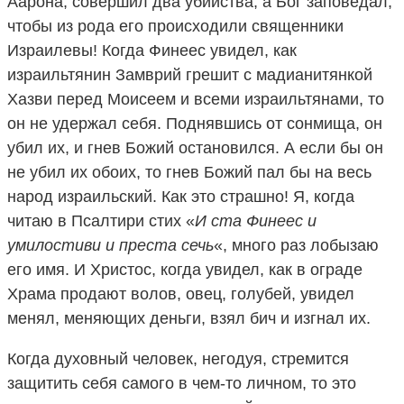
Аарона, совершил два убийства, а Бог заповедал,
чтобы из рода его происходили священники
Израилевы! Когда Финеес увидел, как
израильтянин Замврий грешит с мадианитянкой
Хазви перед Моисеем и всеми израильтянами, то
он не удержал себя. Поднявшись от сонмища, он
убил их, и гнев Божий остановился. А если бы он
не убил их обоих, то гнев Божий пал бы на весь
народ израильский. Как это страшно! Я, когда
читаю в Псалтири стих «
И ста Финеес и
умилостиви и преста сечь
«, много раз лобызаю
его имя. И Христос, когда увидел, как в ограде
Храма продают волов, овец, голубей, увидел
менял, меняющих деньги, взял бич и изгнал их.
Когда духовный человек, негодуя, стремится
защитить себя самого в чем-то личном, то это