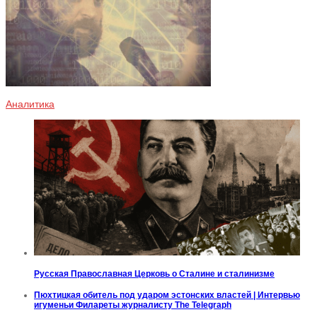
Аналитика
Русская Православная Церковь о Сталине и сталинизме
Пюхтицкая обитель под ударом эстонских властей | Интервью
игуменьи Филареты журналисту The Telegraph