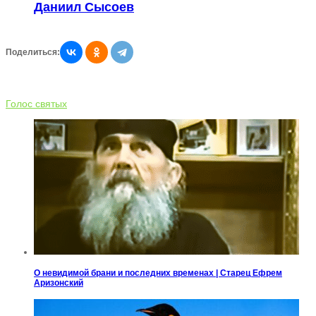
Даниил Сысоев
Поделиться:
Голос святых
О невидимой брани и последних временах | Старец Ефрем
Аризонский