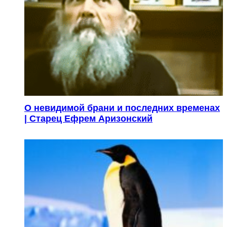
О невидимой брани и последних временах
| Старец Ефрем Аризонский