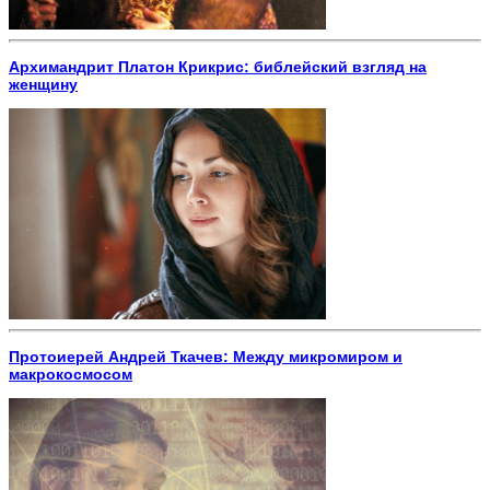
Архимандрит Платон Крикрис: библейский взгляд на
женщину
Протоиерей Андрей Ткачев: Между микромиром и
макрокосмосом