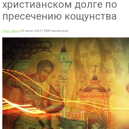
христианском долге по
пресечению кощунства
Голос святых
01 июля, 2014
| 5560 просмотров