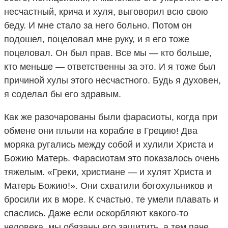
несчастный, крича и хуля, выговорил всю свою
беду. И мне стало за него больно. Потом он
подошел, поцеловал мне руку, и я его тоже
поцеловал. Он был прав. Все мы — кто больше,
кто меньше — ответственны за это. И я тоже был
причиной хулы этого несчастного. Будь я духовен,
я соделал бы его здравым.
Как же разочарованы были фарасиоты, когда при
обмене они плыли на корабле в Грецию! Два
моряка ругались между собой и хулили Христа и
Божию Матерь. Фарасиотам это показалось очень
тяжелым. «Греки, христиане — и хулят Христа и
Матерь Божию!». Они схватили богохульников и
бросили их в море. К счастью, те умели плавать и
спаслись. Даже если оскорбляют какого-то
человека, мы обязаны его защитить, а тем паче