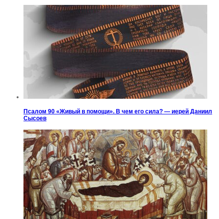
Псалом 90 «Живый в помощи». В чем его сила? — иерей Даниил
Сысоев