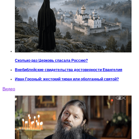
Сколько раз Церковь спасала Россию?
Внебиблейские свидетельства достоверности Евангелия
Иван Грозный: жестокий тиран или оболганный святой?
Видео