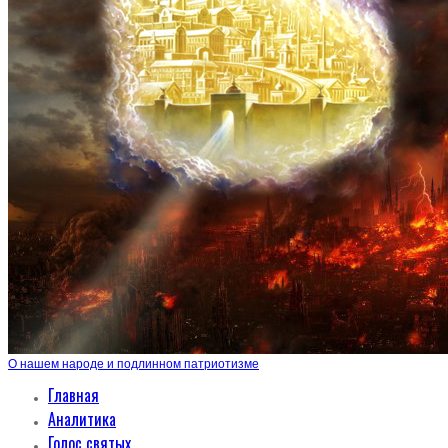
О нашем народе и подлинном патриотизме
Главная
Аналитика
Голос святых