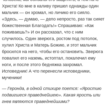
Христа! Ко мне в каливу пришел однажды один
мальчик — он хромал, но личико его сияло.
«Здесь, — думаю, — дело непросто, раз так сияет
божественная Благодать!» Спрашиваю: «Как
поживаешь?» И он рассказал, что с ним
случилось. Один зверюга, ростом под потолок,
хулил Христа и Матерь Божию, и этот мальчик
бросился на него, чтобы его остановить. Зверюга
повалил его наземь, истоптал, покалечил ему
ноги, и после этого бедняжка захромал.
Исповедник! А что перенесли исповедники,
мученики!
— Геронда, в одной стихире поется: «Яростию
подвигшеся праведнейшею». Какая ярость или
гнев являются праведнейшими?