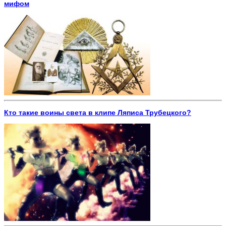
мифом
Кто такие воины света в клипе Ляписа Трубецкого?