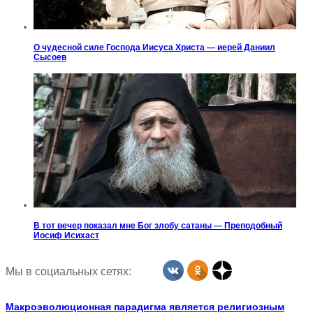
О чудесной силе Господа Иисуса Христа — иерей Даниил
Сысоев
В тот вечер показал мне Бог злобу сатаны — Преподобный
Иосиф Исихаст
Мы в социальных сетях:
Макроэволюционная парадигма является религиозным