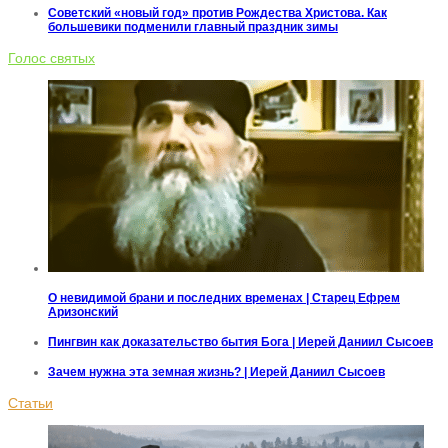
Советский «новый год» против Рождества Христова. Как
большевики подменили главный праздник зимы
Голос святых
О невидимой брани и последних временах | Старец Ефрем
Аризонский
Пингвин как доказательство бытия Бога | Иерей Даниил Сысоев
Зачем нужна эта земная жизнь? | Иерей Даниил Сысоев
Статьи