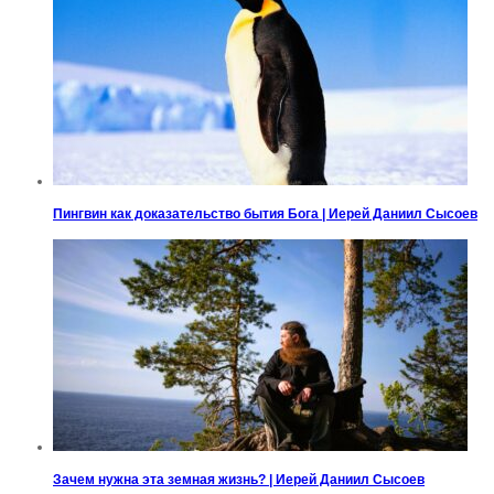
Пингвин как доказательство бытия Бога | Иерей Даниил Сысоев
Зачем нужна эта земная жизнь? | Иерей Даниил Сысоев