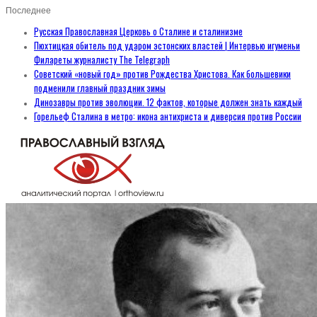
Последнее
Русская Православная Церковь о Сталине и сталинизме
Пюхтицкая обитель под ударом эстонских властей | Интервью игуменьи
Филареты журналисту The Telegraph
Советский «новый год» против Рождества Христова. Как большевики
подменили главный праздник зимы
Динозавры против эволюции. 12 фактов, которые должен знать каждый
Горельеф Сталина в метро: икона антихриста и диверсия против России