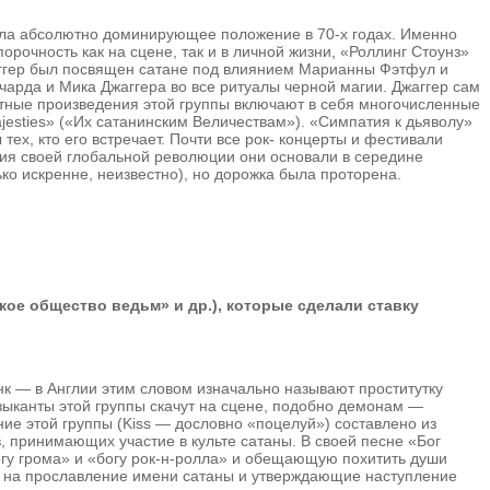
аняла абсолютно доминирующее положение в 70-х годах. Именно
рочность как на сцене, так и в личной жизни, «Роллинг Стоунз»
жаггер был посвящен сатане под влиянием Марианны Фэтфул и
чарда и Мика Джаггера во все ритуалы черной магии. Джаггер сам
тные произведения этой группы включают в себя многочисленные
Majesties» («Их сатанинским Величествам»). «Симпатия к дьяволу»
ех, кто его встречает. Почти все рок- концерты и фестивали
ия своей глобальной революции они основали в середине
ко искренне, неизвестно), но дорожка была проторена.
ое общество ведьм» и др.), которые сделали ставку
к — в Англии этим словом изначально называют проститутку
узыканты этой группы скачут на сцене, подобно демонам —
ие этой группы (Kiss — дословно «поцелуй») составлено из
, принимающих участие в культе сатаны. В своей песне «Бог
гу грома» и «богу рок-н-ролла» и обещающую похитить души
ые на прославление имени сатаны и утверждающие наступление