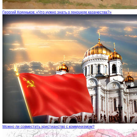
Георгий Кокуньков: «Что нужно знать о геноциде казачества?»
Можно ли совместить христианство с коммунизмом?