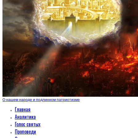
О нашем народе и подлинном патриотизме
Главная
Аналитика
Голос святых
Проповеди