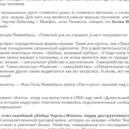
ушу человека.
 музыкальных групп «тяжелого рока» и «тяжелого металла» с сат
 рок- музыку. Для него она является самым верным спутником, учи
артер Лейксайд, г. Мемфис, штат Теннесси, говорит, что
более 80
ией».
пции Рожимбаль): «Тяжелый рок не слушают, в него погружаются, в
ствуют определенные формы музыки. Такие рок-группы, как «Slayer
рытым поощрением сатанинской идеологии. Это в действительности р
вания некоторых песен: «Шабаш, кровавый шабаш», «Гляди снизу н
жание прямо взывает к сатанизму, и ее атака является чем-то гора
, вторая — ритуальное убийство и расчленение. Самоубийство выд
ния. Такие песни как «Решение — самоубийство», «Обязательное са
нение других также выдвигается как акт катарсиса. И вновь, вот 
олный.
иалисты — Жан-Поль Режимбаль (книга «Рок-н-ролл: насилие над 
ожено «Битлз», когда они выпустили в 1968 году свой «Дьявольск
в истории индустрии пластинок появились подсознательные сообщ
совращения.
стал серийный убийца Чарльз Мэнсон, лидер деструктивного
покалиптической расовой войне, которую он называл «Helter Skel
осстанет и уничтожит белых. Убийства, совершённые его последова