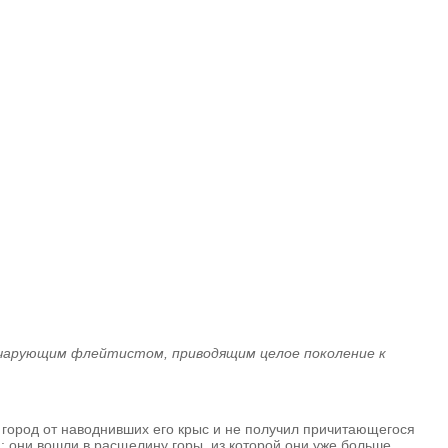
м чарующим флейтистом, приводящим целое поколение к
ил город от наводнивших его крыс и не получил причитающегося
а; они вошли в расщелину горы, из которой они уже больше