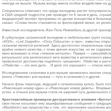
никогда не вышли. Музыка всегда имела особое воздействие на д
Специалисты отмечают, что среди молодежи растет популярность
в США средний подросток уже проводит по 6 часов в день, слушая
медицинский эксперт программы по делам юношества в больнице Ч
сказал: «Слова песен становятся их философией жизни, их религ
Известный исследователь Жан-Поль Режимбаль (в другой транскри
В субкультуре сатанинской молодежи и любительских групп господ
«KISS», «Led Zeppelin», «Ozzy Ozbourne» и проч., известны отк
сатанизм является религией. Здесь достаточно показательны наз
крайне низкого качества, с точки зрения искусства, но ее содер
явно возникают в этом «темном металле». Первая — самоубийство
ритуального или религиозного акта мужества и религиозного рве
превозносят достоинства подобного «решения». Убийство и расчле
«Убийство — это мое дело… И дело это хорошее!» — список неп
Исследованием сатанизма в рок-музыке занимались многие спец
(книга «Тяжелая» рок-музыка — путь в сатанизм») и другие.
Начало фазы перехода, ведущей к сатанинскому культу, было пол
«Революция номер один» и «Революция номер девять». Впервые 
успех, и отныне рок-музыка стала на широкий путь дьявольского 
Хрестоматийным примером деструктивного влияния «Битлз» 
свои песни посылают ему зашифрованные сообщения о грядущей а
«Blackbird») как пророчество о том, что чернокожее население в