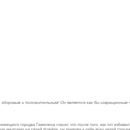
ло здоровым и положительным! Он является как бы извращенны
немецкого городка Гамелена гласит, что после того, как тот избав
кую мелодию на своей флейте, он привлек к себе всех детей город