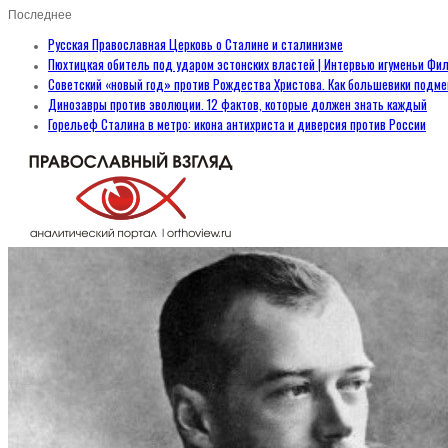
Последнее
Русская Православная Церковь о Сталине и сталинизме
Пюхтицкая обитель под ударом эстонских властей | Интервью игуменьи Фил
Советский «новый год» против Рождества Христова. Как большевики подм
Динозавры против эволюции. 12 фактов, которые должен знать каждый
Горельеф Сталина в метро: икона антихриста и диверсия против России