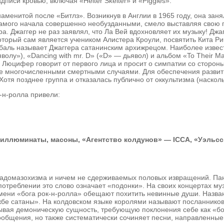
иси кровью, включая «Helter Skelter» и «Piggies».
знаменитой после «Битлз». Возникнув в Англии в 1965 году, она з
самого начала совершенно необузданными, смело выставляя свою по
а. Джаггер не раз заявлял, что Ла Вей вдохновляет их музыку! Д
оторый сам является учеником Алистера Кроули, посвятить Кита Ри
аль называет Джаггера сатанинским архижрецом. Наиболее извес
ьяволу»), «Dancing with mr. D» («D» — дьявол) и альбом «To Their 
юцифер говорит от первого лица и просит о симпатии со стороны т
е многочисленными смертными случаями. Для обеспечения развит
тя позднее группа и отказалась публично от оккультизма (насколь
-н-ролла привели:
иллюминаты, масоны, «Агентство колдунов» — ICCA, «Уэльсск
садомазохизма и ничем не сдерживаемых половых извращений. Пан
потреблении это слово означает «подонки». На своих концертах м
имени «бога рок-н-ролла» обещают похитить невинные души. Назван
ужбе сатаны». На колдовском языке королями называют посланников
ывая демоническую сущность, требующую поклонения себе как «бо
сообщения, но также систематически сочиняет песни, направленн