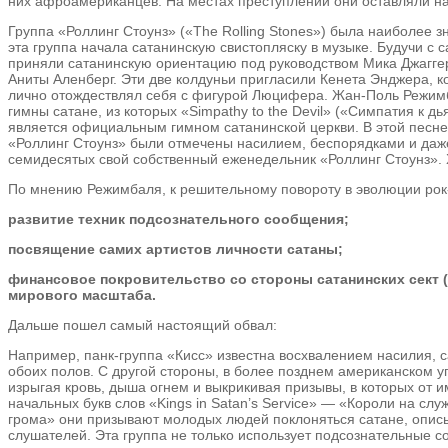
них афроамериканцев. На местах преступлений они оставляли надп
Группа «Роллинг Стоунз» («The Rolling Stones») была наиболее 
эта группа начала сатанинскую свистопляску в музыке. Будучи с 
приняли сатанинскую ориентацию под руководством Мика Джаггер
Аниты Аленберг. Эти две колдуньи пригласили Кенета Энджера, к
лично отождествлял себя с фигурой Люцифера. Жан-Поль Режимб
гимны сатане, из которых «Simpathy to the Devil» («Симпатия к д
является официальным гимном сатанинской церкви. В этой песне Л
«Роллинг Стоунз» были отмечены насилием, беспорядками и даж
семидесятых свой собственный еженедельник «Роллинг Стоунз». Хо
По мнению Режимбаля, к решительному повороту в эволюции рок
развитие техник подсознательного сообщения;
посвящение самих артистов личности сатаны;
финансовое покровительство со стороны сатанинских сект (
мирового масштаба.
Дальше пошел самый настоящий обвал:
Например, панк-группа «Кисс» известна восхвалением насилия, 
обоих полов. С другой стороны, в более позднем американском у
изрыгая кровь, дыша огнем и выкрикивая призывы, в которых от 
начальных букв слов «Kings in Satan’s Service» — «Короли на сл
грома» они призывают молодых людей поклоняться сатане, опис
слушателей. Эта группа не только использует подсознательные 