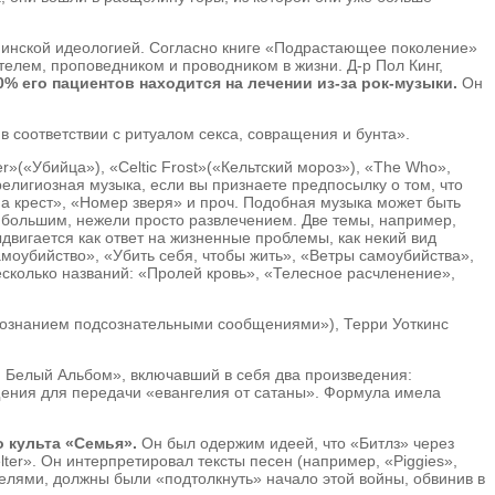
анинской идеологией. Согласно книге «Подрастающее поколение»
телем, проповедником и проводником в жизни. Д-р Пол Кинг,
% его пациентов находится на лечении из-за рок-музыки.
Он
 соответствии с ритуалом секса, совращения и бунта».
»(«Убийца»), «Celtic Frost»(«Кельтский мороз»), «The Who»,
елигиозная музыка, если вы признаете предпосылку о том, что
а крест», «Номер зверя» и проч. Подобная музыка может быть
здо большим, нежели просто развлечением. Две темы, например,
вигается как ответ на жизненные проблемы, как некий вид
моубийство», «Убить себя, чтобы жить», «Ветры самоубийства»,
несколько названий: «Пролей кровь», «Телесное расчленение»,
сознанием подсознательными сообщениями»), Терри Уоткинс
ий Белый Альбом», включавший в себя два произведения:
ения для передачи «евангелия от сатаны». Формула имела
 культа «Семья».
Он был одержим идеей, что «Битлз» через
ter».
Он интерпретировал тексты песен (например, «Piggies»,
телями, должны были «подтолкнуть» начало этой войны, обвинив в