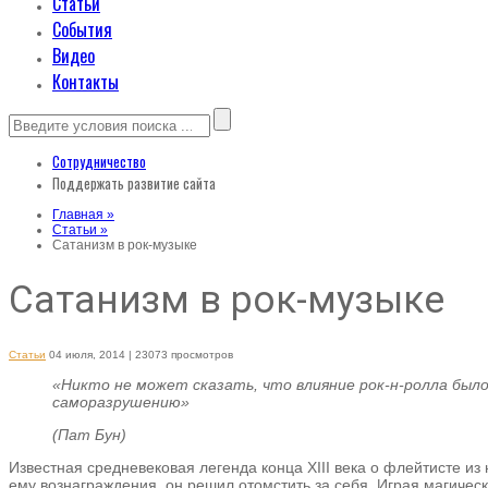
Статьи
События
Видео
Контакты
Сотрудничество
Поддержать развитие сайта
Главная »
Статьи »
Сатанизм в рок-музыке
Сатанизм в рок-музыке
Статьи
04 июля, 2014
| 23073 просмотров
«Никто не может сказать, что влияние рок-н-ролла бы
саморазрушению»
(Пат Бун)
Известная средневековая легенда конца XIII века о флейтисте из 
ему вознаграждения, он решил отомстить за себя. Играя магичес