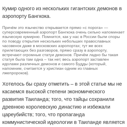
Кумир одного из нескольких гигантских демонов в
аэропорту Бангкока.
Причём это язычество открывается прямо «с порога» —
суперсовременный аэропорт Бангкока очень сильно напоминает
языческую кумирню. Помнится, как у нас в России были споры
по поводу открытия нескольких небольших православных
часовенок даже в московских аэропортах; тут же всех
прилетающих без разговоров, прямо сразу в аэропорту,
встречают огромные статуи демонов. Причём ладно бы такая
статуя была там одна – так нет, весь аэропорт заставлен
идолами различных демонов и самого Будды (который,
напомним, считается у христиан одним из главных
лжепророков).
Хотелось бы сразу отметить – в этой статье мы не
касаемся высокой степени экономического
развития Таиланда; того, что тайцы сохранили
древнюю королевскую династию и избежали
цареубийств; того, что пропаганда
коммунистической идеологии в Таиланде является