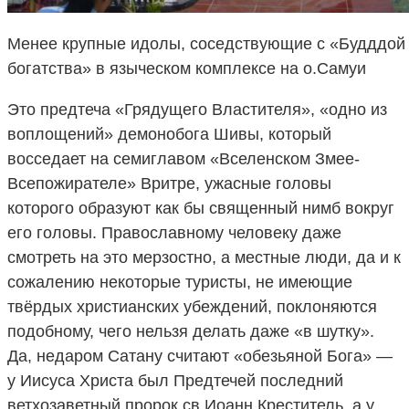
Менее крупные идолы, соседствующие с «Будддой
богатства» в языческом комплексе на о.Самуи
Это предтеча «Грядущего Властителя», «одно из
воплощений» демонобога Шивы, который
восседает на семиглавом «Вселенском Змее-
Всепожирателе» Вритре, ужасные головы
которого образуют как бы священный нимб вокруг
его головы. Православному человеку даже
смотреть на это мерзостно, а местные люди, да и к
сожалению некоторые туристы, не имеющие
твёрдых христианских убеждений, поклоняются
подобному, чего нельзя делать даже «в шутку».
Да, недаром Сатану считают «обезьяной Бога» —
у Иисуса Христа был Предтечей последний
ветхозаветный пророк св.Иоанн Креститель, а у