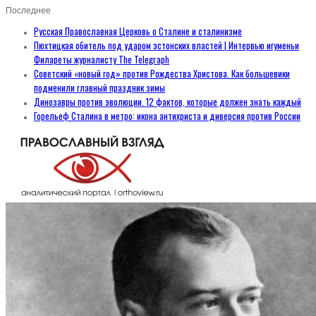
Последнее
Русская Православная Церковь о Сталине и сталинизме
Пюхтицкая обитель под ударом эстонских властей | Интервью игуменьи
Филареты журналисту The Telegraph
Советский «новый год» против Рождества Христова. Как большевики
подменили главный праздник зимы
Динозавры против эволюции. 12 фактов, которые должен знать каждый
Горельеф Сталина в метро: икона антихриста и диверсия против России