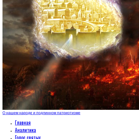
О нашем народе и подлинном патриотизме
Главная
Аналитика
Голос святых