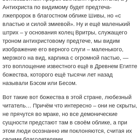
Антихриста по видимому будет предтеча-
лжепророк в благостном облике Шивы, но «с
властью и силой змиевой». Ну и ещё маленький
штрих – у основания колец Вритры, служащего
троном антихристовому предтече, мы видим
изображение его верного слуги – маленького,
мерзкого на вид, карлика с огромной пастью, —
это воплощение известного ещё в Древнем Египте
божества, которого ещё тысячи лет назад
называли Бэсом или Бесом.
Вот такие вот божества в этой стране, любезный
читатель… Причём что интересно – они не скрыты,
не прячутся во мраке, но все демонические
сущности предстают там в своём облике, а при
этом люди осознанно им поклоняются, считая их
своими благодетелями…