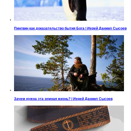
Пингвин как доказательство бытия Бога | Иерей Даниил Сысоев
Зачем нужна эта земная жизнь? | Иерей Даниил Сысоев