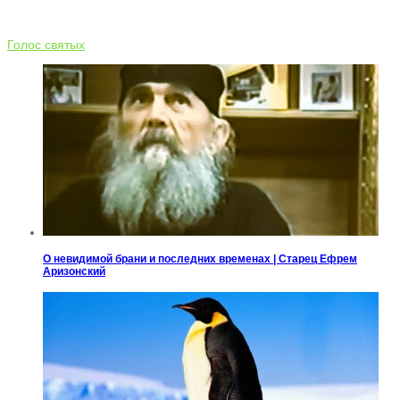
Голос святых
О невидимой брани и последних временах | Старец Ефрем
Аризонский