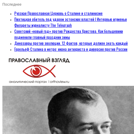
Последнее
Русская Православная Церковь о Сталине и сталинизме
Пюхтицкая обитель под ударом эстонских властей | Интервью игуменьи
Филареты журналисту The Telegraph
Советский «новый год» против Рождества Христова. Как большевики
подменили главный праздник зимы
Динозавры против эволюции. 12 фактов, которые должен знать каждый
Горельеф Сталина в метро: икона антихриста и диверсия против России