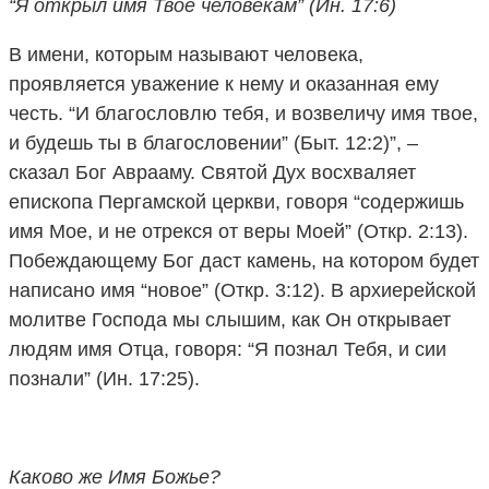
“Я открыл имя Твое человекам” (Ин. 17:6)
В имени, которым называют человека,
проявляется уважение к нему и оказанная ему
честь. “И благословлю тебя, и возвеличу имя твое,
и будешь ты в благословении” (Быт. 12:2)”, –
сказал Бог Аврааму. Святой Дух восхваляет
епископа Пергамской церкви, говоря “содержишь
имя Мое, и не отрекся от веры Моей” (Откр. 2:13).
Побеждающему Бог даст камень, на котором будет
написано имя “новое” (Откр. 3:12). В архиерейской
молитве Господа мы слышим, как Он открывает
людям имя Отца, говоря: “Я познал Тебя, и сии
познали” (Ин. 17:25).
Каково же Имя Божье?