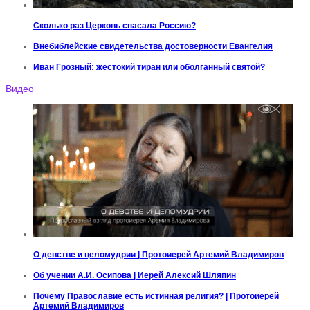
Сколько раз Церковь спасала Россию?
Внебиблейские свидетельства достоверности Евангелия
Иван Грозный: жестокий тиран или оболганный святой?
Видео
О девстве и целомудрии | Протоиерей Артемий Владимиров
Об учении А.И. Осипова | Иерей Алексий Шляпин
Почему Православие есть истинная религия? | Протоиерей
Артемий Владимиров