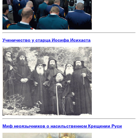
Ученичество у старца Иосифа Исихаста
Миф неоязычников о насильственном Крещении Руси