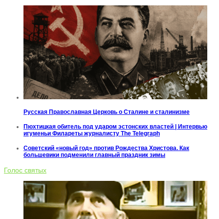
Русская Православная Церковь о Сталине и сталинизме
Пюхтицкая обитель под ударом эстонских властей | Интервью
игуменьи Филареты журналисту The Telegraph
Советский «новый год» против Рождества Христова. Как
большевики подменили главный праздник зимы
Голос святых