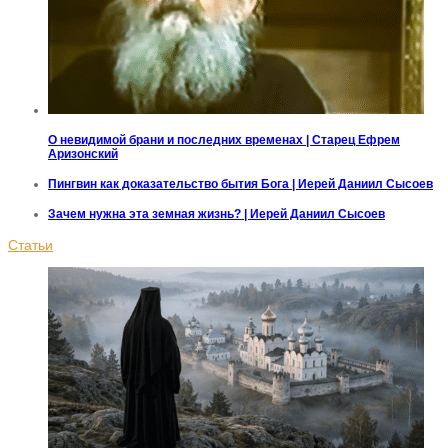
О невидимой брани и последних временах | Старец Ефрем
Аризонский
Пингвин как доказательство бытия Бога | Иерей Даниил Сысоев
Зачем нужна эта земная жизнь? | Иерей Даниил Сысоев
Статьи