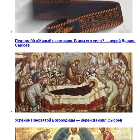
Псалом 90 «Живый в помощи». В чем его сила? — иерей Даниил
Сысоев
Успение Пресвятой Богородицы — иерей Даниил Сысоев