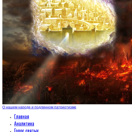
О нашем народе и подлинном патриотизме
Главная
Аналитика
Голос святых