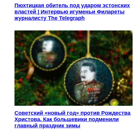
Пюхтицкая обитель под ударом эстонских
властей | Интервью игуменьи Филареты
журналисту The Telegraph
Советский «новый год» против Рождества
Христова. Как большевики подменили
главный праздник зимы