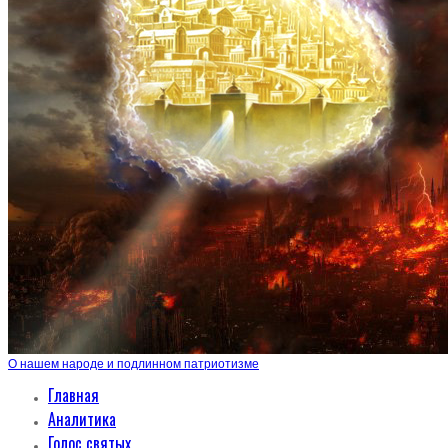
О нашем народе и подлинном патриотизме
Главная
Аналитика
Голос святых