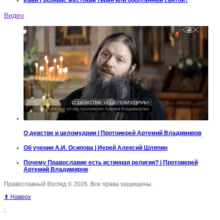
Иван Грозный: жестокий тиран или оболганный святой?
Видео
О девстве и целомудрии | Протоиерей Артемий Владимиров
Об учении А.И. Осипова | Иерей Алексий Шляпин
Почему Православие есть истинная религия? | Протоиерей
Артемий Владимиров
Православный Взгляд © 2026. Все права защищены.
⬆ Наверх
;