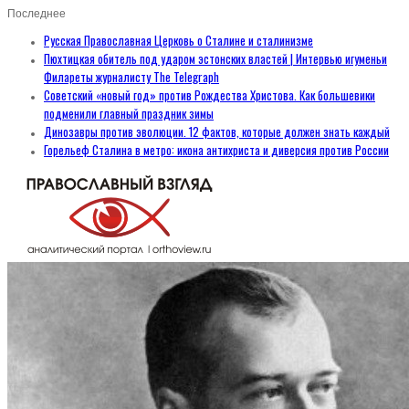
Последнее
Русская Православная Церковь о Сталине и сталинизме
Пюхтицкая обитель под ударом эстонских властей | Интервью игуменьи
Филареты журналисту The Telegraph
Советский «новый год» против Рождества Христова. Как большевики
подменили главный праздник зимы
Динозавры против эволюции. 12 фактов, которые должен знать каждый
Горельеф Сталина в метро: икона антихриста и диверсия против России