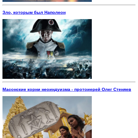
Зло, которым был Наполеон
Масонские корни неоиндуизма - протоиерей Олег Стеняев