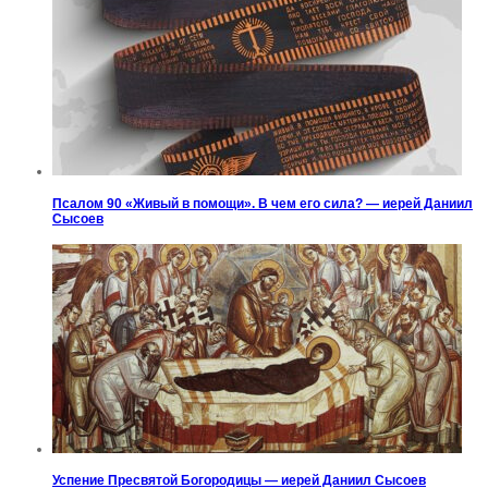
Псалом 90 «Живый в помощи». В чем его сила? — иерей Даниил
Сысоев
Успение Пресвятой Богородицы — иерей Даниил Сысоев