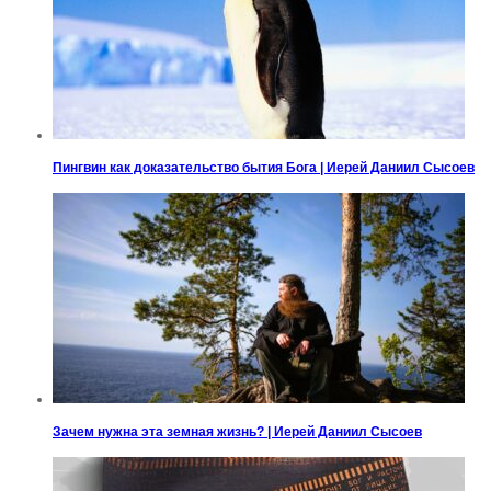
Пингвин как доказательство бытия Бога | Иерей Даниил Сысоев
Зачем нужна эта земная жизнь? | Иерей Даниил Сысоев