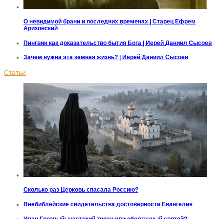
О невидимой брани и последних временах | Старец Ефрем
Аризонский
Пингвин как доказательство бытия Бога | Иерей Даниил Сысоев
Зачем нужна эта земная жизнь? | Иерей Даниил Сысоев
Статьи
Сколько раз Церковь спасала Россию?
Внебиблейские свидетельства достоверности Евангелия