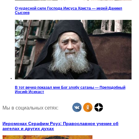
О чудесной силе Господа Иисуса Христа — иерей Даниил
Сысоев
В тот вечер показал мне Бог злобу сатаны — Преподобный
Иосиф Исихаст
Мы в социальных сетях:
Иеромонах Серафим Роуз: Православное учение об
ангелах и других духах