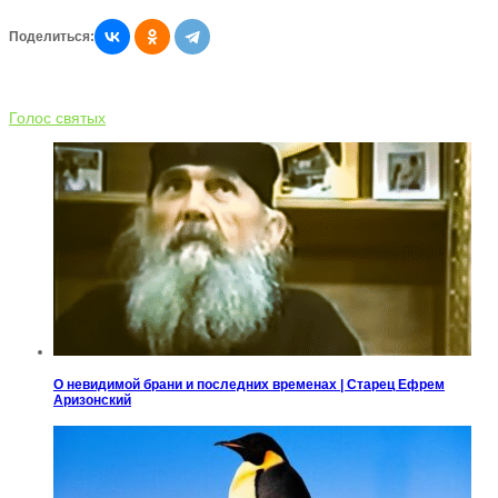
Поделиться:
Голос святых
О невидимой брани и последних временах | Старец Ефрем
Аризонский