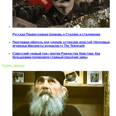
Русская Православная Церковь о Сталине и сталинизме
Пюхтицкая обитель под ударом эстонских властей | Интервью
игуменьи Филареты журналисту The Telegraph
Советский «новый год» против Рождества Христова. Как
большевики подменили главный праздник зимы
Голос святых