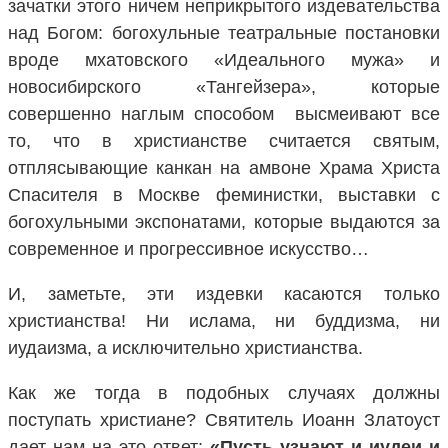
зачатки этого ничем неприкрытого издевательства
над Богом: богохульные театральные постановки
вроде мхатовского «Идеального мужа» и
новосибирского «Тангейзера», которые
совершенно наглым способом высмеивают все
то, что в христианстве считается святым,
отплясывающие канкан на амвоне Храма Христа
Спасителя в Москве феминистки, выставки с
богохульными экспонатами, которые выдаются за
современное и прогрессивное искусство…
И, заметьте, эти издевки касаются только
христианства! Ни ислама, ни буддизма, ни
иудаизма, а исключительно христианства.
Как же тогда в подобных случаях должны
поступать христиане? Святитель Иоанн Златоуст
дает нам на это ответ:
«Пусть узнают и иудеи и