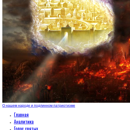
О нашем народе и подлинном патриотизме
Главная
Аналитика
Голос святых