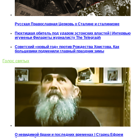
Русская Православная Церковь о Сталине и сталинизме
Пюхтицкая обитель под ударом эстонских властей | Интервью
игуменьи Филареты журналисту The Telegraph
Советский «новый год» против Рождества Христова. Как
большевики подменили главный праздник зимы
Голос святых
О невидимой брани и последних временах | Старец Ефрем