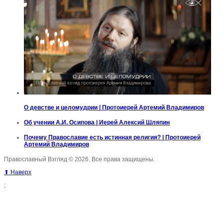
О девстве и целомудрии | Протоиерей Артемий Владимиров
Об учении А.И. Осипова | Иерей Алексий Шляпин
Почему Православие есть истинная религия? | Протоиерей
Артемий Владимиров
Православный Взгляд © 2026. Все права защищены.
⬆ Наверх
;