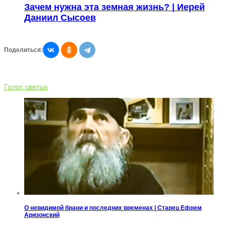
Зачем нужна эта земная жизнь? | Иерей
Даниил Сысоев
Поделиться:
Голос святых
О невидимой брани и последних временах | Старец Ефрем
Аризонский