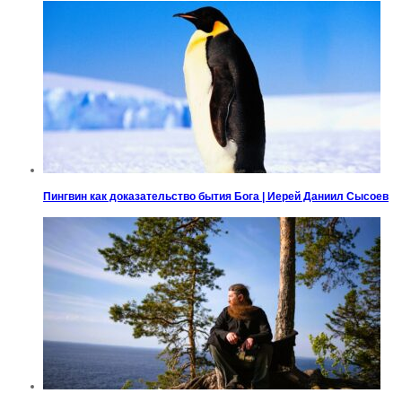
Пингвин как доказательство бытия Бога | Иерей Даниил Сысоев