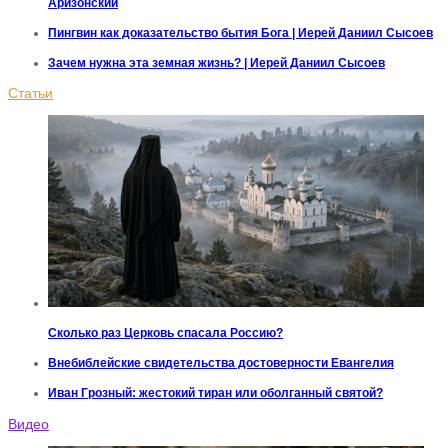
Аризонский
Пингвин как доказательство бытия Бога | Иерей Даниил Сысоев
Зачем нужна эта земная жизнь? | Иерей Даниил Сысоев
Статьи
Сколько раз Церковь спасала Россию?
Внебиблейские свидетельства достоверности Евангелия
Иван Грозный: жестокий тиран или оболганный святой?
Видео