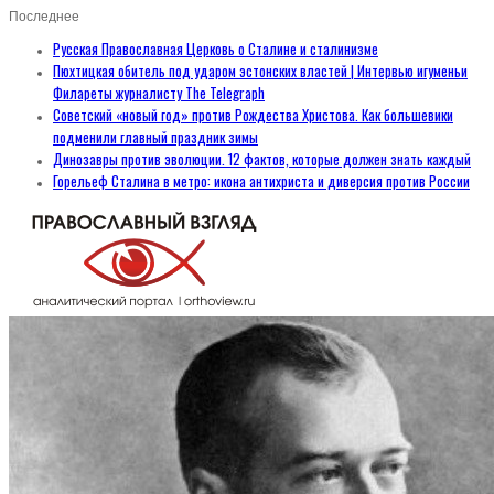
Последнее
Русская Православная Церковь о Сталине и сталинизме
Пюхтицкая обитель под ударом эстонских властей | Интервью игуменьи
Филареты журналисту The Telegraph
Советский «новый год» против Рождества Христова. Как большевики
подменили главный праздник зимы
Динозавры против эволюции. 12 фактов, которые должен знать каждый
Горельеф Сталина в метро: икона антихриста и диверсия против России