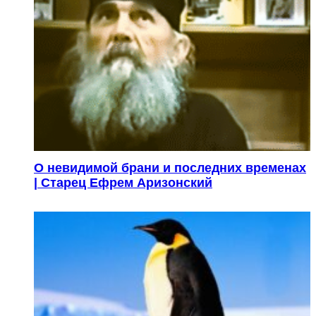
О невидимой брани и последних временах
| Старец Ефрем Аризонский