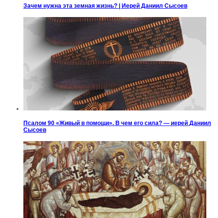
Зачем нужна эта земная жизнь? | Иерей Даниил Сысоев
Псалом 90 «Живый в помощи». В чем его сила? — иерей Даниил
Сысоев