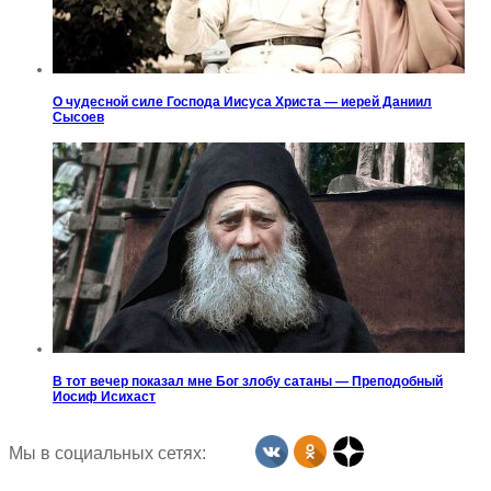
О чудесной силе Господа Иисуса Христа — иерей Даниил
Сысоев
В тот вечер показал мне Бог злобу сатаны — Преподобный
Иосиф Исихаст
Мы в социальных сетях: