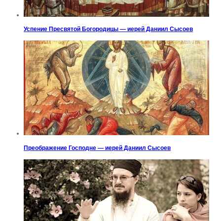
Успение Пресвятой Богородицы — иерей Даниил Сысоев
Преображение Господне — иерей Даниил Сысоев