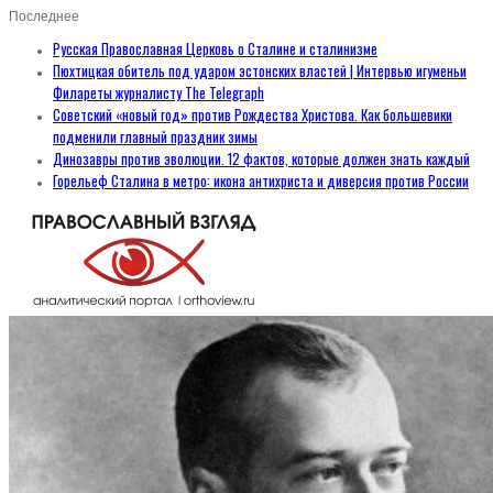
Последнее
Русская Православная Церковь о Сталине и сталинизме
Пюхтицкая обитель под ударом эстонских властей | Интервью игуменьи
Филареты журналисту The Telegraph
Советский «новый год» против Рождества Христова. Как большевики
подменили главный праздник зимы
Динозавры против эволюции. 12 фактов, которые должен знать каждый
Горельеф Сталина в метро: икона антихриста и диверсия против России