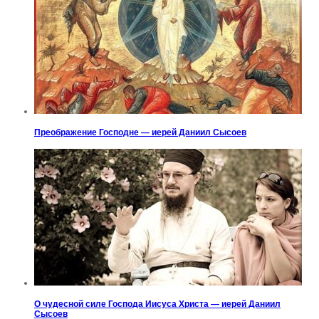
Преображение Господне — иерей Даниил Сысоев
О чудесной силе Господа Иисуса Христа — иерей Даниил
Сысоев