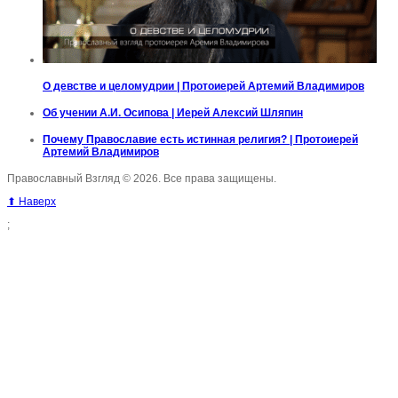
О девстве и целомудрии | Протоиерей Артемий Владимиров
Об учении А.И. Осипова | Иерей Алексий Шляпин
Почему Православие есть истинная религия? | Протоиерей
Артемий Владимиров
Православный Взгляд © 2026. Все права защищены.
⬆ Наверх
;