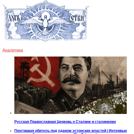
Аналитика
Русская Православная Церковь о Сталине и сталинизме
Пюхтицкая обитель под ударом эстонских властей | Интервью