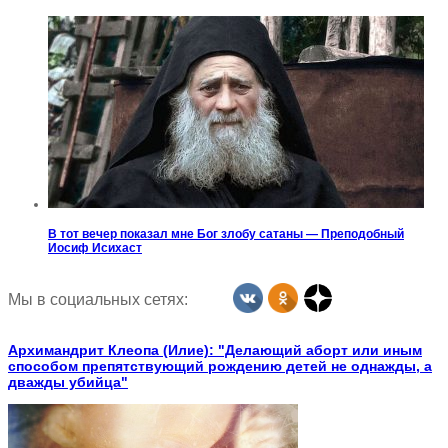
В тот вечер показал мне Бог злобу сатаны — Преподобный
Иосиф Исихаст
Мы в социальных сетях:
Архимандрит Клеопа (Илие): "Делающий аборт или иным
способом препятствующий рождению детей не однажды, а
дважды убийца"