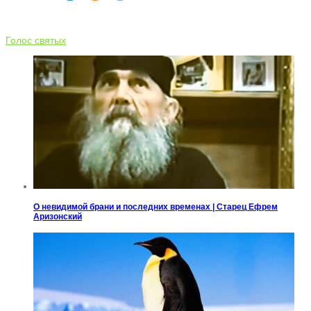
Голос святых
О невидимой брани и последних временах | Старец Ефрем
Аризонский