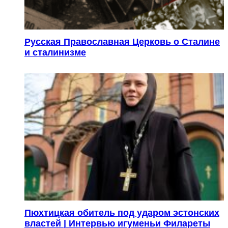
Русская Православная Церковь о Сталине
и сталинизме
Пюхтицкая обитель под ударом эстонских
властей | Интервью игуменьи Филареты