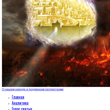
О нашем народе и подлинном патриотизме
Главная
Аналитика
Голос святых