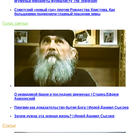
игуменьи Филареты журналисту The Telegraph
Советский «новый год» против Рождества Христова. Как
большевики подменили главный праздник зимы
Голос святых
О невидимой брани и последних временах | Старец Ефрем
Аризонский
Пингвин как доказательство бытия Бога | Иерей Даниил Сысоев
Зачем нужна эта земная жизнь? | Иерей Даниил Сысоев
Статьи