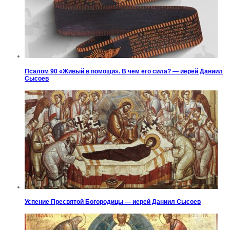
Псалом 90 «Живый в помощи». В чем его сила? — иерей Даниил
Сысоев
Успение Пресвятой Богородицы — иерей Даниил Сысоев