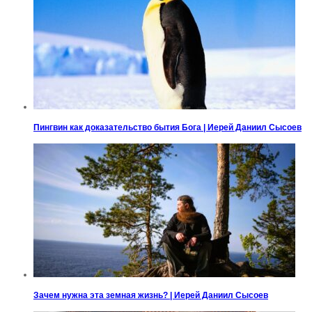
Пингвин как доказательство бытия Бога | Иерей Даниил Сысоев
Зачем нужна эта земная жизнь? | Иерей Даниил Сысоев