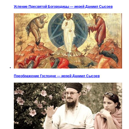
Успение Пресвятой Богородицы — иерей Даниил Сысоев
Преображение Господне — иерей Даниил Сысоев