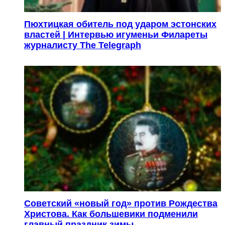
Пюхтицкая обитель под ударом эстонских
властей | Интервью игуменьи Филареты
журналисту The Telegraph
Советский «новый год» против Рождества
Христова. Как большевики подменили
главный праздник зимы