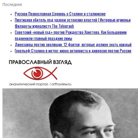
Последнее
Русская Православная Церковь о Сталине и сталинизме
Пюхтицкая обитель под ударом эстонских властей | Интервью игуменьи
Филареты журналисту The Telegraph
Советский «новый год» против Рождества Христова. Как большевики
подменили главный праздник зимы
Динозавры против эволюции. 12 фактов, которые должен знать каждый
Горельеф Сталина в метро: икона антихриста и диверсия против России