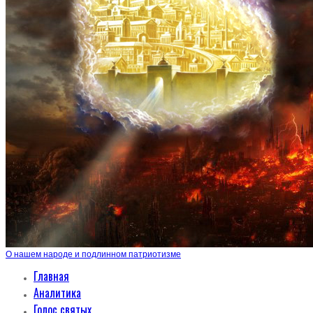
О нашем народе и подлинном патриотизме
Главная
Аналитика
Голос святых