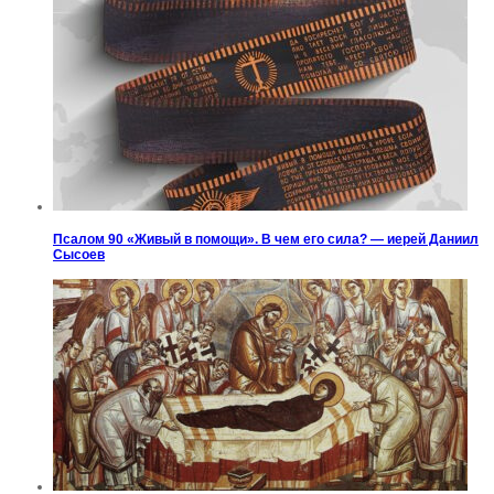
Псалом 90 «Живый в помощи». В чем его сила? — иерей Даниил
Сысоев