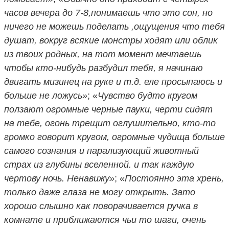
часов вечера до 7-8,понимаешь что это сон, но
ничего не можешь поделать ,ощущения что тебя
душат, вокруг всякие монстры ходят или облик
из твоих родных, на тот момент мечтаешь
чтобы кто-нибудь разбудил тебя, я начинаю
двигать мизинец на руке и т.д. еле просыпаюсь и
больше не ложусь»
; «
Чувство будто кругом
ползают огромные черные пауки, черти сидят
на тебе, огонь трещит оглушительно, кто-то
громко говорит кругом, огромные чудища больше
самого сознания и парализующий животный
страх из глубины вселенной. и так каждую
чертову ночь. Ненавижу»
; «
Постоянно эта хрень,
только даже глаза не могу открыть. Зато
хорошо слышно как поворачивается ручка в
комнате и приближаются чьи то шаги, очень