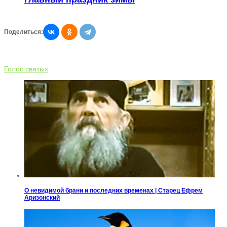
Поделиться:
Голос святых
О невидимой брани и последних временах | Старец Ефрем
Аризонский