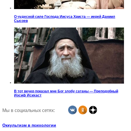
О чудесной силе Господа Иисуса Христа — иерей Даниил
Сысоев
В тот вечер показал мне Бог злобу сатаны — Преподобный
Иосиф Исихаст
Мы в социальных сетях:
Оккультизм в психологии