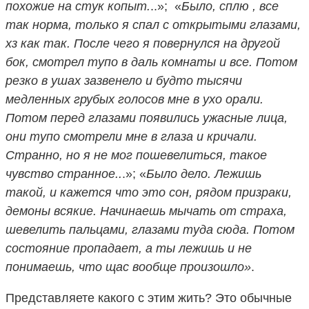
похожие на стук копыт.
..»; «
Было, cплю , все
так норма, только я спал с открытыми глазами,
хз как так. После чего я повернулся на другой
бок, смотрел тупо в даль комнаты и все. Потом
резко в ушах зазвенело и будто тысячи
медленных грубых голосов мне в ухо орали.
Потом перед глазами появились ужасные лица,
они тупо смотрели мне в глаза и кричали.
Странно, но я не мог пошевелиться, такое
чувство странное..
.»; «
Было дело. Лежишь
такой, и кажется что это сон, рядом призраки,
демоны всякие. Начинаешь мычать от страха,
шевелить пальцами, глазами туда сюда. Потом
состояние пропадает, а ты лежишь и не
понимаешь, что щас вообще произошло»
.
Представляете какого с этим жить? Это обычные