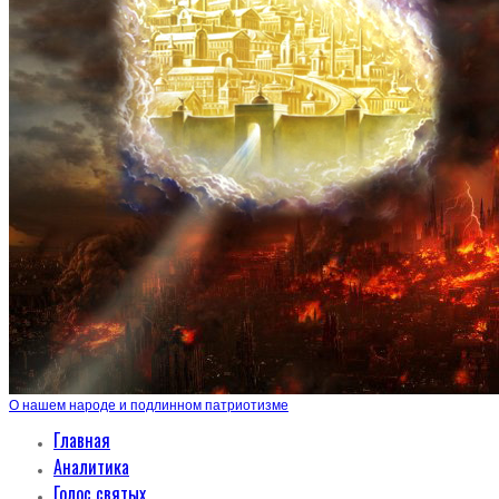
О нашем народе и подлинном патриотизме
Главная
Аналитика
Голос святых