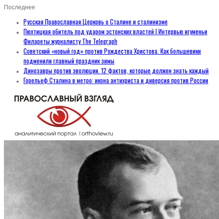
Последнее
Русская Православная Церковь о Сталине и сталинизме
Пюхтицкая обитель под ударом эстонских властей | Интервью игуменьи
Филареты журналисту The Telegraph
Советский «новый год» против Рождества Христова. Как большевики
подменили главный праздник зимы
Динозавры против эволюции. 12 фактов, которые должен знать каждый
Горельеф Сталина в метро: икона антихриста и диверсия против России