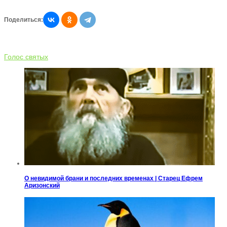
Поделиться:
Голос святых
О невидимой брани и последних временах | Старец Ефрем
Аризонский