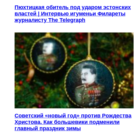
Пюхтицкая обитель под ударом эстонских
властей | Интервью игуменьи Филареты
журналисту The Telegraph
Советский «новый год» против Рождества
Христова. Как большевики подменили
главный праздник зимы