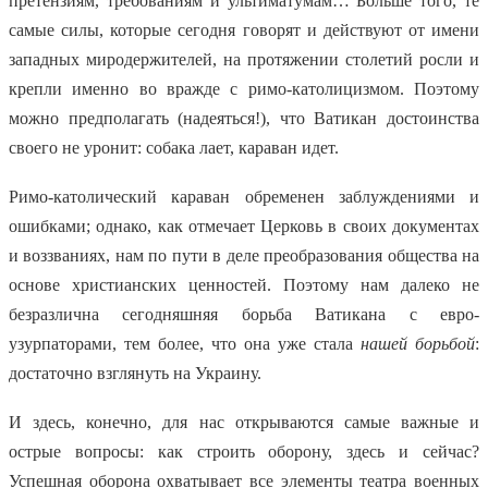
претензиям, требованиям и ультиматумам… Больше того, те
самые силы, которые сегодня говорят и действуют от имени
западных миродержителей, на протяжении столетий росли и
крепли именно во вражде с римо-католицизмом. Поэтому
можно предполагать (надеяться!), что Ватикан достоинства
своего не уронит: собака лает, караван идет.
Римо-католический караван обременен заблуждениями и
ошибками; однако, как отмечает Церковь в своих документах
и воззваниях, нам по пути в деле преобразования общества на
основе христианских ценностей. Поэтому нам далеко не
безразлична сегодняшняя борьба Ватикана с евро-
узурпаторами, тем более, что она уже стала
нашей борьбой
:
достаточно взглянуть на Украину.
И здесь, конечно, для нас открываются самые важные и
острые вопросы: как строить оборону, здесь и сейчас?
Успешная оборона охватывает все элементы театра военных