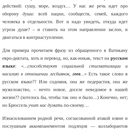
действий: сушу, море, воздух… У нас же речь идет про
оборону
души:
всей нации, сообществ, семей, каждого
человека в отдельности. Вот и надо увидеть, откуда идет
угроза душе? – и ставить на этом направлении заслон, и
двигаться в контрнаступление.
Для примера прочитаем фразу из обращенного в Ватикану
евро-диктата, хоть и перевод, но, как-никак, текст на
русском
языке
: «
…способствуют социальной стигматизации и
насилию в отношении лесбиянок,
геев
…
» Есть такое слово в
русском языке?? Или содомия, она же педерастия, она же
мужеложство, – нечто новое, доселе неведомое в нашей
жизни?? (хотелось бы, чтобы так оно и было…) Конечно, нет;
но Брюссель
учит нас думать
по-своему…
Изнасилованием родной речи, согласованной атакой извне и
послушным аккомпанементом подлецов — коллаборантов