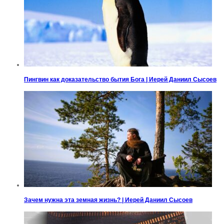
Пингвин как доказательство бытия Бога | Иерей Даниил Сысоев
Зачем нужна эта земная жизнь? | Иерей Даниил Сысоев