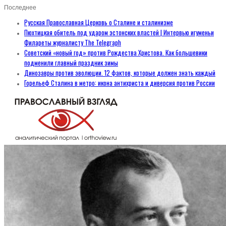
Последнее
Русская Православная Церковь о Сталине и сталинизме
Пюхтицкая обитель под ударом эстонских властей | Интервью игуменьи
Филареты журналисту The Telegraph
Советский «новый год» против Рождества Христова. Как большевики
подменили главный праздник зимы
Динозавры против эволюции. 12 фактов, которые должен знать каждый
Горельеф Сталина в метро: икона антихриста и диверсия против России