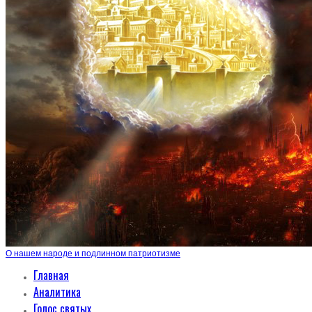
О нашем народе и подлинном патриотизме
Главная
Аналитика
Голос святых