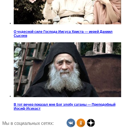
О чудесной силе Господа Иисуса Христа — иерей Даниил
Сысоев
В тот вечер показал мне Бог злобу сатаны — Преподобный
Иосиф Исихаст
Мы в социальных сетях: