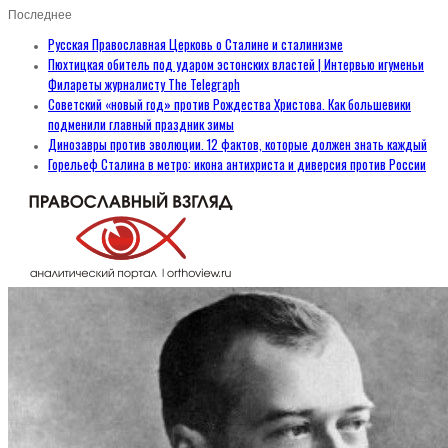
Последнее
Русская Православная Церковь о Сталине и сталинизме
Пюхтицкая обитель под ударом эстонских властей | Интервью игуменьи
Филареты журналисту The Telegraph
Советский «новый год» против Рождества Христова. Как большевики
подменили главный праздник зимы
Динозавры против эволюции. 12 фактов, которые должен знать каждый
Горельеф Сталина в метро: икона антихриста и диверсия против России