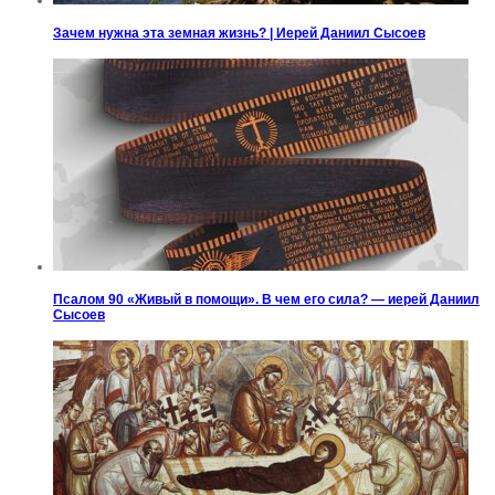
Зачем нужна эта земная жизнь? | Иерей Даниил Сысоев
Псалом 90 «Живый в помощи». В чем его сила? — иерей Даниил
Сысоев