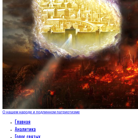
О нашем народе и подлинном патриотизме
Главная
Аналитика
Голос святых