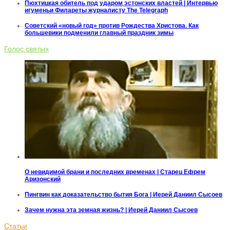
Пюхтицкая обитель под ударом эстонских властей | Интервью
игуменьи Филареты журналисту The Telegraph
Советский «новый год» против Рождества Христова. Как
большевики подменили главный праздник зимы
Голос святых
О невидимой брани и последних временах | Старец Ефрем
Аризонский
Пингвин как доказательство бытия Бога | Иерей Даниил Сысоев
Зачем нужна эта земная жизнь? | Иерей Даниил Сысоев
Статьи