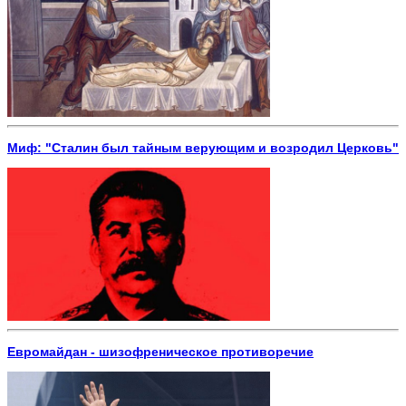
Миф: "Сталин был тайным верующим и возродил Церковь"
Евромайдан - шизофреническое противоречие