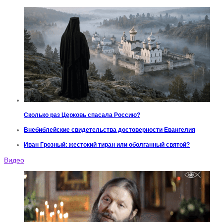
Сколько раз Церковь спасала Россию?
Внебиблейские свидетельства достоверности Евангелия
Иван Грозный: жестокий тиран или оболганный святой?
Видео