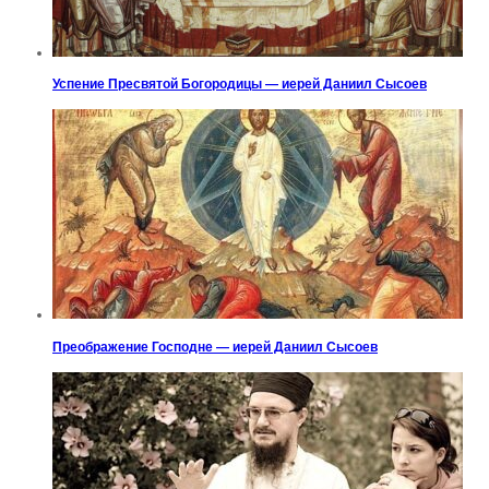
Успение Пресвятой Богородицы — иерей Даниил Сысоев
Преображение Господне — иерей Даниил Сысоев