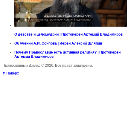
О девстве и целомудрии | Протоиерей Артемий Владимиров
Об учении А.И. Осипова | Иерей Алексий Шляпин
Почему Православие есть истинная религия? | Протоиерей
Артемий Владимиров
Православный Взгляд © 2026. Все права защищены.
⬆ Наверх
;