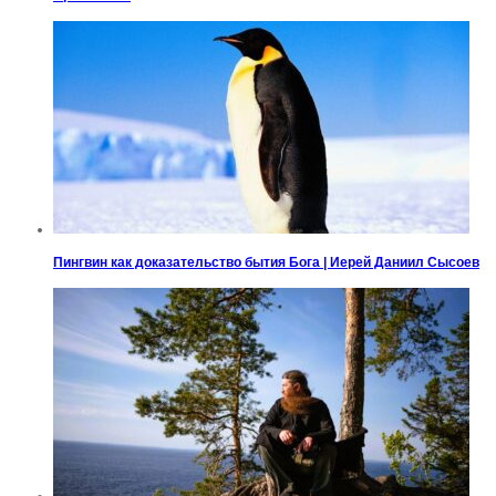
Пингвин как доказательство бытия Бога | Иерей Даниил Сысоев