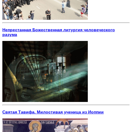
Непрестанная Божественная литургия человеческого
разума
Святая Тавифа. Милостивая ученица из Иоппии