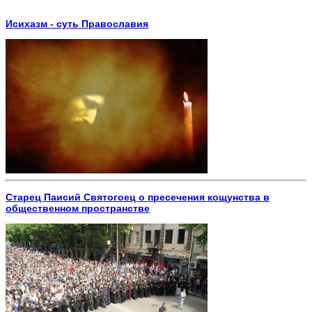
Исихазм - суть Православия
Старец Паисий Святогоец о пресечения кощунства в
общественном пространстве