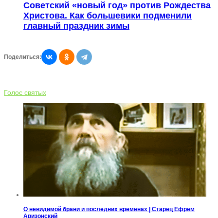
Советский «новый год» против Рождества
Христова. Как большевики подменили
главный праздник зимы
Поделиться:
Голос святых
О невидимой брани и последних временах | Старец Ефрем
Аризонский