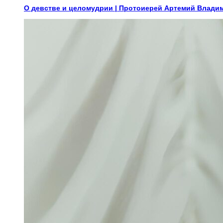
О девстве и целомудрии | Протоиерей Артемий Влади