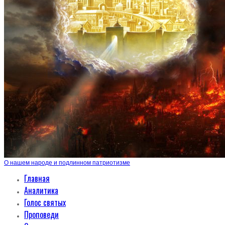
О нашем народе и подлинном патриотизме
Главная
Аналитика
Голос святых
Проповеди