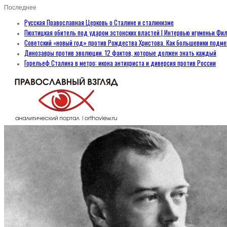
Последнее
Русская Православная Церковь о Сталине и сталинизме
Пюхтицкая обитель под ударом эстонских властей | Интервью игуменьи Фил
Советский «новый год» против Рождества Христова. Как большевики подм
Динозавры против эволюции. 12 фактов, которые должен знать каждый
Горельеф Сталина в метро: икона антихриста и диверсия против России