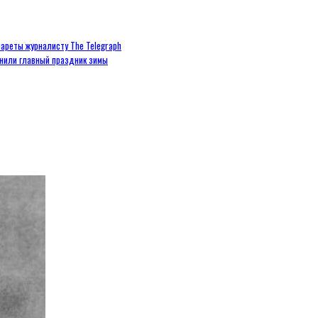
ареты журналисту The Telegraph
енили главный праздник зимы