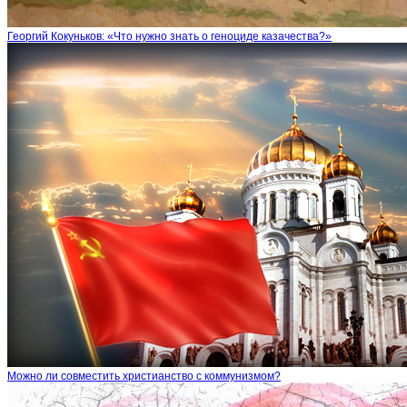
Георгий Кокуньков: «Что нужно знать о геноциде казачества?»
Можно ли совместить христианство с коммунизмом?