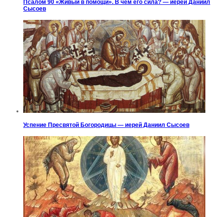
Псалом 90 «Живый в помощи». В чем его сила? — иерей Даниил
Сысоев
Успение Пресвятой Богородицы — иерей Даниил Сысоев