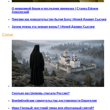
О невидимой брани и последних временах | Старец Ефрем
Аризонский
Пингвин как доказательство бытия Бога | Иерей Даниил Сысоев
Зачем нужна эта земная жизнь? | Иерей Даниил Сысоев
Статьи
Сколько раз Церковь спасала Россию?
Внебиблейские свидетельства достоверности Евангелия
Иван Грозный: жестокий тиран или оболганный святой?