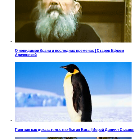
О невидимой брани и последних временах | Старец Ефрем
Аризонский
Пингвин как доказательство бытия Бога | Иерей Даниил Сысоев