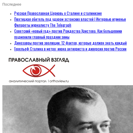
Последнее
Русская Православная Церковь о Сталине и сталинизме
Пюхтицкая обитель под ударом эстонских властей | Интервью игуменьи
Филареты журналисту The Telegraph
Советский «новый год» против Рождества Христова. Как большевики
подменили главный праздник зимы
Динозавры против эволюции. 12 фактов, которые должен знать каждый
Горельеф Сталина в метро: икона антихриста и диверсия против России