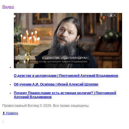
Видео
О девстве и целомудрии | Протоиерей Артемий Владимиров
Об учении А.И. Осипова | Иерей Алексий Шляпин
Почему Православие есть истинная религия? | Протоиерей
Артемий Владимиров
Православный Взгляд © 2026. Все права защищены.
⬆ Наверх
;