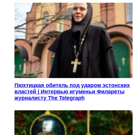
Пюхтицкая обитель под ударом эстонских
властей | Интервью игуменьи Филареты
журналисту The Telegraph