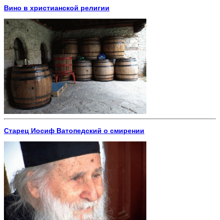
Вино в христианской религии
Старец Иосиф Ватопедский о смирении