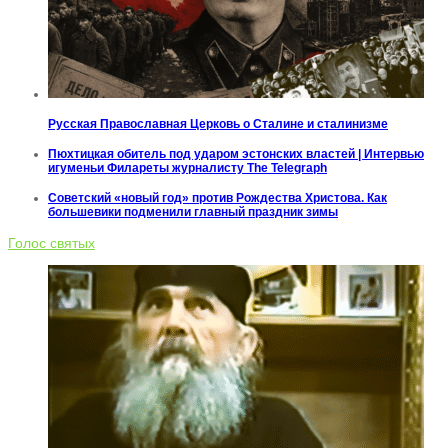
Русская Православная Церковь о Сталине и сталинизме
Пюхтицкая обитель под ударом эстонских властей | Интервью
игуменьи Филареты журналисту The Telegraph
Советский «новый год» против Рождества Христова. Как
большевики подменили главный праздник зимы
Голос святых