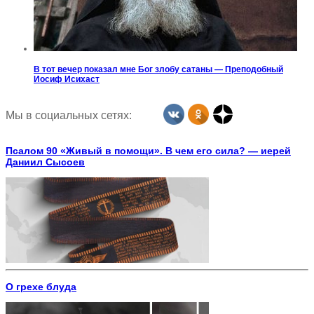
В тот вечер показал мне Бог злобу сатаны — Преподобный
Иосиф Исихаст
Мы в социальных сетях:
Псалом 90 «Живый в помощи». В чем его сила? — иерей
Даниил Сысоев
О грехе блуда