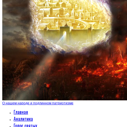
О нашем народе и подлинном патриотизме
Главная
Аналитика
Голос святых