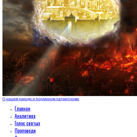
О нашем народе и подлинном патриотизме
Главная
Аналитика
Голос святых
Проповеди