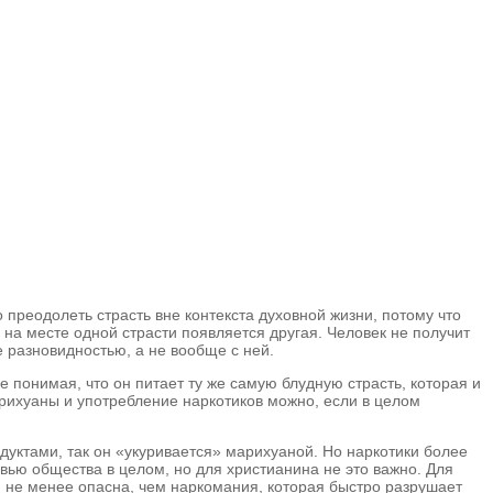
преодолеть страсть вне контекста духовной жизни, потому что
и на месте одной страсти появляется другая. Человек не получит
е разновидностью, а не вообще с ней.
е понимая, что он питает ту же самую блудную страсть, которая и
арихуаны и употребление наркотиков можно, если в целом
дуктами, так он «укуривается» марихуаной. Но наркотики более
вью общества в целом, но для христианина не это важно. Для
дия не менее опасна, чем наркомания, которая быстро разрушает