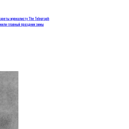
ареты журналисту The Telegraph
енили главный праздник зимы