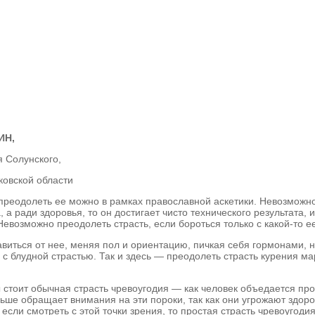
ИН,
я Солунского,
ковской области
преодолеть ее можно в рамках православной аскетики. Невозможно 
 а ради здоровья, то он достигает чисто технического результата, 
Невозможно преодолеть страсть, если бороться только с какой-то е
виться от нее, меняя пол и ориентацию, пичкая себя гормонами, н
 с блудной страстью. Так и здесь — преодолеть страсть курения м
стоит обычная страсть чревоугодия — как человек объедается про
льше обращает внимания на эти пороки, так как они угрожают здоро
и если смотреть с этой точки зрения, то простая страсть чревоуго