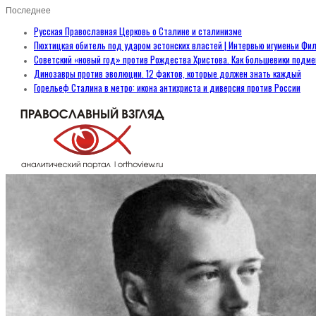
Последнее
Русская Православная Церковь о Сталине и сталинизме
Пюхтицкая обитель под ударом эстонских властей | Интервью игуменьи Фил
Советский «новый год» против Рождества Христова. Как большевики подм
Динозавры против эволюции. 12 фактов, которые должен знать каждый
Горельеф Сталина в метро: икона антихриста и диверсия против России