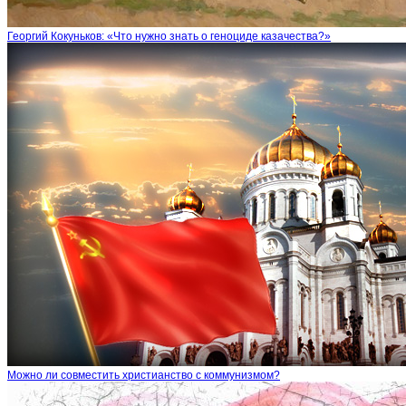
Георгий Кокуньков: «Что нужно знать о геноциде казачества?»
Можно ли совместить христианство с коммунизмом?