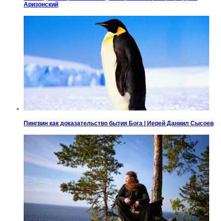
Аризонский
Пингвин как доказательство бытия Бога | Иерей Даниил Сысоев