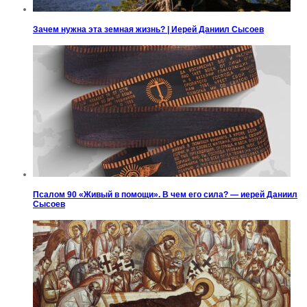
Зачем нужна эта земная жизнь? | Иерей Даниил Сысоев
Псалом 90 «Живый в помощи». В чем его сила? — иерей Даниил
Сысоев