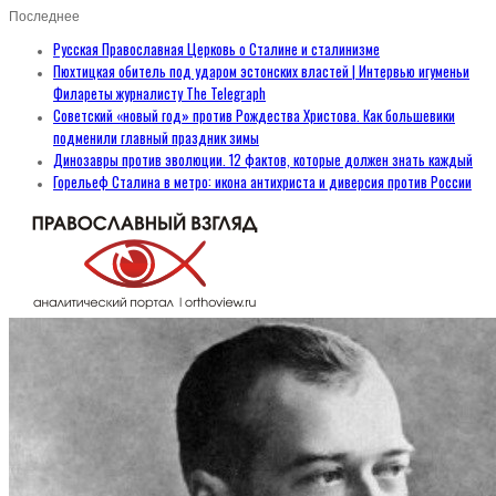
Последнее
Русская Православная Церковь о Сталине и сталинизме
Пюхтицкая обитель под ударом эстонских властей | Интервью игуменьи
Филареты журналисту The Telegraph
Советский «новый год» против Рождества Христова. Как большевики
подменили главный праздник зимы
Динозавры против эволюции. 12 фактов, которые должен знать каждый
Горельеф Сталина в метро: икона антихриста и диверсия против России