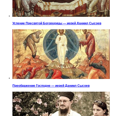
Успение Пресвятой Богородицы — иерей Даниил Сысоев
Преображение Господне — иерей Даниил Сысоев