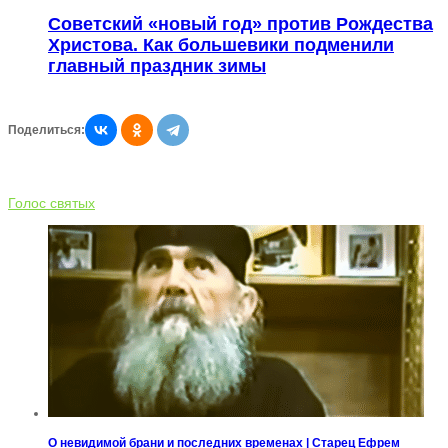
Советский «новый год» против Рождества
Христова. Как большевики подменили
главный праздник зимы
Поделиться:
Голос святых
О невидимой брани и последних временах | Старец Ефрем