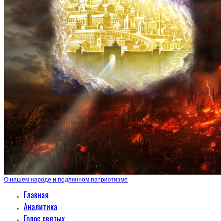
О нашем народе и подлинном патриотизме
Главная
Аналитика
Голос святых