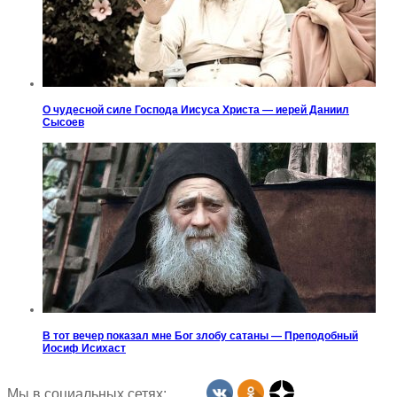
О чудесной силе Господа Иисуса Христа — иерей Даниил
Сысоев
В тот вечер показал мне Бог злобу сатаны — Преподобный
Иосиф Исихаст
Мы в социальных сетях: