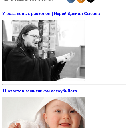
Угроза новых расколов | Иерей Даниил Сысоев
11 ответов защитникам детоубийств