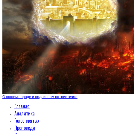
О нашем народе и подлинном патриотизме
Главная
Аналитика
Голос святых
Проповеди