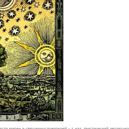
сти мирян и священнослужителей – т. наз. теистический эволюцио