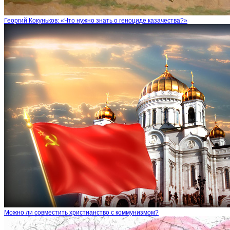
Георгий Кокуньков: «Что нужно знать о геноциде казачества?»
Можно ли совместить христианство с коммунизмом?