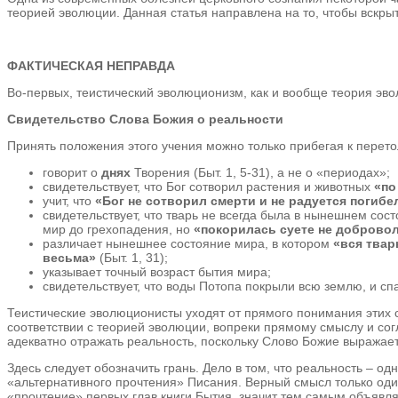
теорией эволюции. Данная статья направлена на то, чтобы вскрыт
ФАКТИЧЕСКАЯ НЕПРАВДА
Во-первых, теистический эволюционизм, как и вообще теория эво
Свидетельство Слова Божия о реальности
Принять положения этого учения можно только прибегая к перет
говорит о
днях
Творения (Быт. 1, 5-31), а не о «периодах»;
свидетельствует, что Бог сотворил растения и животных
«по
учит, что
«Бог не сотворил смерти и не радуется погиб
свидетельствует, что тварь не всегда была в нынешнем со
мир до грехопадения, но
«покорилась суете не добровол
различает нынешнее состояние мира, в котором
«вся твар
весьма»
(Быт. 1, 31);
указывает точный возраст бытия мира;
свидетельствует, что воды Потопа покрыли всю землю, и спа
Теистические эволюционисты уходят от прямого понимания этих с
соответствии с теорией эволюции, вопреки прямому смыслу и сог
адекватно отражать реальность, поскольку Слово Божие выражает
Здесь следует обозначить грань. Дело в том, что реальность – одн
«альтернативного прочтения» Писания. Верный смысл только оди
«прочтение» первых глав книги Бытия, значит тем самым объявля