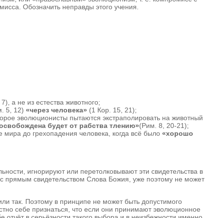
омисса. Обозначить неправды этого учения.
 7), а не из естества животного;
. 5, 12)
«через человека»
(1 Кор. 15, 21);
которое эволюционисты пытаются экстраполировать на животный
ь освобождена будет от рабства тлению»
(Рим. 8, 20-21);
ие мира до грехопадения человека, когда всё было
«хорошо
ьности, игнорируют или перетолковывают эти свидетельства в
ся с прямым свидетельством Слова Божия, уже поэтому не может
, или так. Поэтому в принципе не может быть допустимого
стно себе признаться, что если они принимают эволюционное
 отчёт в серьёзности такого выбора и в неизбежности именно