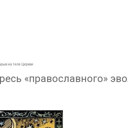
рыв на теле Церкви
ересь «православного» эв