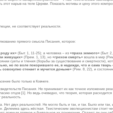
ь этот нарыв на теле Церкви. Показать мотивы и цену этого компр
люции, не соответствует реальности.
олкованию прямого смысла Писания, которое:
 роду их»
(Быт. 1, 11-25); а человека – из
«праха земного»
(Быт. 2,
ели живущих»
(Прем. 1, 13), но
«грехом смерть»
вошла в мир (Рим
стоянии суеты и тления (борьбы за существование и смертности), 
ьно, но по воле покорившего ее, в надежде, что и сама твар
ь совокупно стенает и мучится доныне»
(Рим. 8, 22), и состоян
сение было только в Ковчеге.
видетельств Писания. Не принимают их как точное изложение реал
ласию отцов [1]. Но ведь очевидно, что теория, которая расходит
 реальность.
а. Нет двух реальностей. Не могло быть и так, и так. Было или так
н. Дилемма здесь жёсткая. Теистическим эволюционистам стоит че
ют ложным прямое и буквальное их понимание. Отдают ли они себе