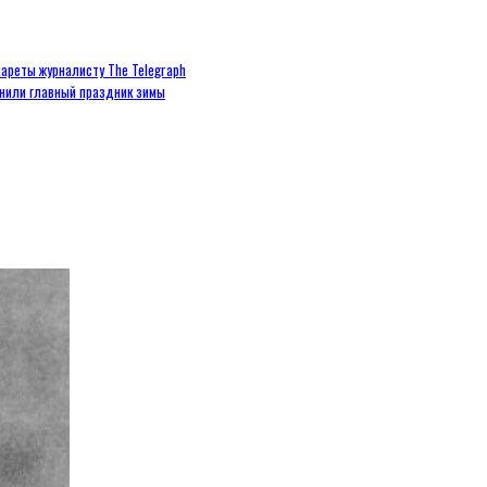
ареты журналисту The Telegraph
енили главный праздник зимы