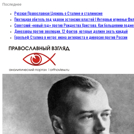
Последнее
Русская Православная Церковь о Сталине и сталинизме
Пюхтицкая обитель под ударом эстонских властей | Интервью игуменьи Фил
Советский «новый год» против Рождества Христова. Как большевики подм
Динозавры против эволюции. 12 фактов, которые должен знать каждый
Горельеф Сталина в метро: икона антихриста и диверсия против России