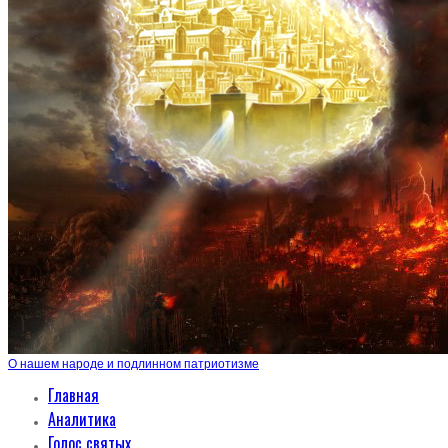
О нашем народе и подлинном патриотизме
Главная
Аналитика
Голос святых