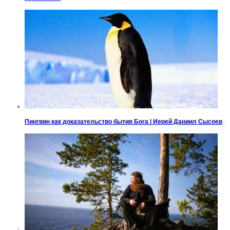
Пингвин как доказательство бытия Бога | Иерей Даниил Сысоев