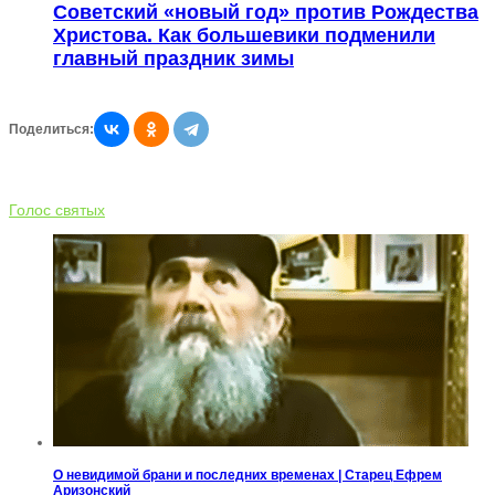
Советский «новый год» против Рождества
Христова. Как большевики подменили
главный праздник зимы
Поделиться:
Голос святых
О невидимой брани и последних временах | Старец Ефрем
Аризонский