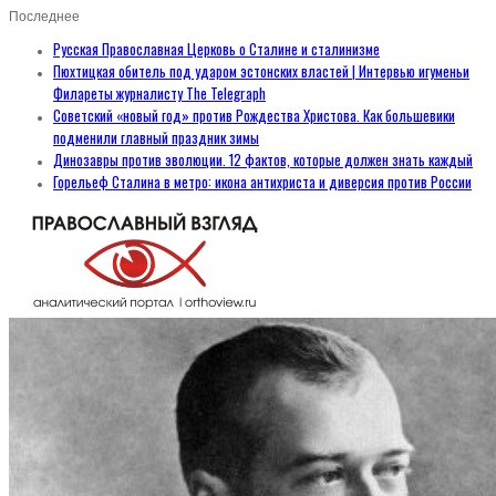
Последнее
Русская Православная Церковь о Сталине и сталинизме
Пюхтицкая обитель под ударом эстонских властей | Интервью игуменьи
Филареты журналисту The Telegraph
Советский «новый год» против Рождества Христова. Как большевики
подменили главный праздник зимы
Динозавры против эволюции. 12 фактов, которые должен знать каждый
Горельеф Сталина в метро: икона антихриста и диверсия против России