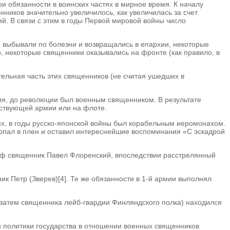
и обязанности в воинских частях в мирное время. К началу
ников значительно увеличилось, как увеличилась за счет
. В связи с этим в годы Первой мировой войны число
и выбывали по болезни и возвращались в епархии, некоторые
 некоторые священники оказывались на фронте (как правило, в
тельная часть этих священников (не считая ушедших в
жия, до революции был военным священником. В результате
йствующей армии или на флоте.
рях, в годы русско-японской войны был корабельным иеромонахом.
попал в плен и оставил интереснейшие воспоминания «С эскадрой
соф священник Павел Флоренский, впоследствии расстрелянный
к Петр (Зверев)[4]. Те же обязанности в 1-й армии выполнял
, затем священника лейб-гвардии Финляндского полка) находился
ой политики государства в отношении военных священников