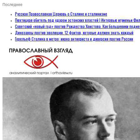
Последнее
Русская Православная Церковь о Сталине и сталинизме
Пюхтицкая обитель под ударом эстонских властей | Интервью игуменьи Фил
Советский «новый год» против Рождества Христова. Как большевики подм
Динозавры против эволюции. 12 фактов, которые должен знать каждый
Горельеф Сталина в метро: икона антихриста и диверсия против России