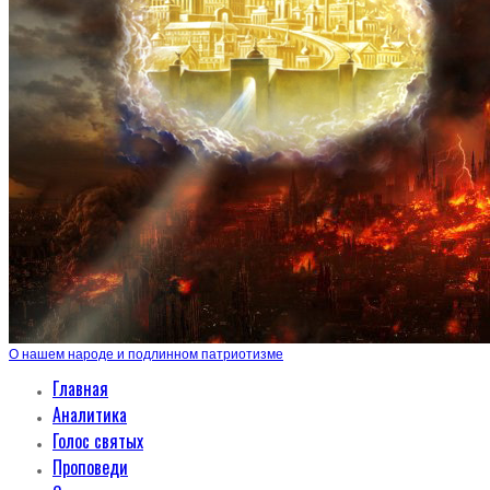
О нашем народе и подлинном патриотизме
Главная
Аналитика
Голос святых
Проповеди