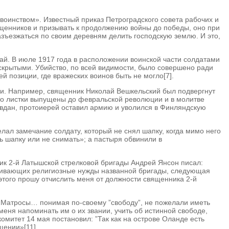
«воинством». Известный приказ Петроградского совета рабочих и
ященников и призывать к продолжению войны до победы, оно при
азъезжаться по своим деревням делить господскую землю. И это,
чай. В июле 1917 года в расположении воинской части солдатами
аскрытыми. Убийство, по всей видимости, было совершено ради
 позиции, где вражеских воинов быть не могло[7].
мии. Например, священник Николай Вешкельский был подвергнут
 что листки выпущены до февральской революции и в молитве
равдан, протоиерей оставил армию и уволился в Финляндскую
лал замечание солдату, который не снял шапку, когда мимо него
ь шапку или не снимать»; а пастыря обвинили в
ик 2-й Латышской стрелковой бригады Андрей Янсон писал:
луживающих религиозные нужды названной бригады, следующая
 этого прошу отчислить меня от должности священника 2-й
 «Матросы… понимая по-своему ”свободу”, не пожелали иметь
меня напоминать им о их звании, учить об истинной свободе,
митет 14 мая постановил: ”Так как на острове Оланде есть
щении»[11].