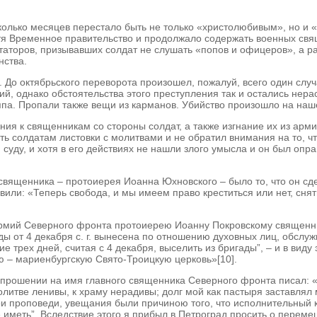
сколько месяцев перестало быть не только «христолюбивым», но и 
отя Временное правительство и продолжало содержать военных св
таторов, призывавших солдат не слушать «попов и офицеров», а р
нства.
. До октябрьского переворота произошел, пожалуй, всего один слу
ий, однако обстоятельства этого преступления так и остались нер
япа. Пропали также вещи из карманов. Убийство произошло на нашей
ния к священникам со стороны солдат, а также изгнание их из ар
вать солдатам листовки с молитвами и не обратил внимания на то,
суду, и хотя в его действиях не нашли злого умысла и он был оп
священника – протоиерея Иоанна Юхновского – было то, что он сде
или: «Теперь свобода, и мы имеем право креститься или нет, снят
 армий Северного фронта протоиерею Иоанну Покровскому священн
гады от 4 декабря с. г. вынесена по отношению духовных лиц, обс
 трех дней, считая с 4 декабря, выселить из бригады”, – и в виду
 – мариенбургскую Свято-Троицкую церковь»[10].
м прошении на имя главного священника Северного фронта писал:
литве ленивы, к храму нерадивы; долг мой как пастыря заставлял 
 проповеди, увещания были причиною того, что исполнительный ко
 иметь”. Вследствие этого я прибыл в Петроград просить о переме