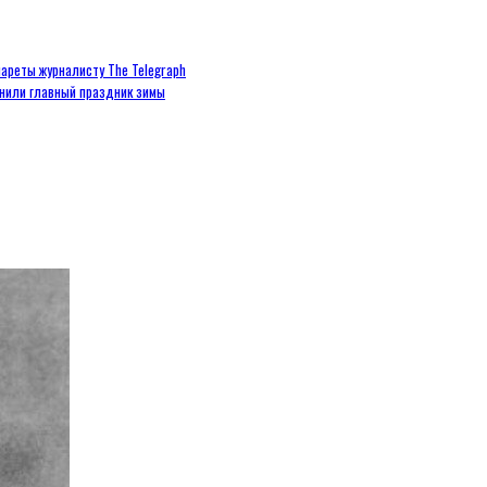
ареты журналисту The Telegraph
енили главный праздник зимы