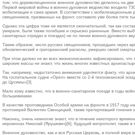
том, что дореволюционное военное духовенство делилось на две к
Первой мировой войны в военно-духовное ведомство входило 730 
мобилизации и сама армия. В соответствии с мобилизационным р
священников, призванных на фронт, составило уже более пяти тыс
Однако эта цифра тоже не является окончательной, так как сост
умирали, были также погибшие и серьезно раненные. Вместо выб
санитарных отрядах и поездах) не по линии военно-духовного ве
Таким образом, число русских священников, прошедших через арм
обновленческий и григорианский расколы, умерших своей смерть
При этом далеко не во всех жизнеописаниях зафиксировано, что
широкие массы не знают, что жизнь многих известных архипастыр
Так, например, недостаточно внимания уделяется факту, что арх
На госпитальном судне «Орел» вместе со 2-й тихоокеанской эск
до Цусимы»[3].
Мало кому известно, что в военно-санитарном поезде в годы во
большевиками.
В качестве проповедника Особой армии на фронте в 1917 году на
протоиерей Валентин Свенцицкий, также претерпевший гонения и
Наконец, очень немногие знают, что в течение некоторого времен
иеромонах Николай (Ярушевич)[6], будущий митрополит, также в
Военное духовенство, как и вся Русская Церковь, в полной мере