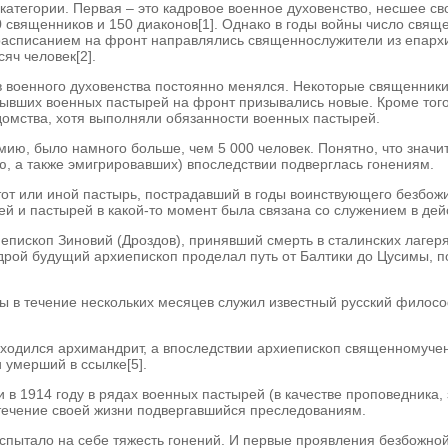
атегории. Первая – это кадровое военное духовенство, несшее сво
священников и 150 диаконов[1]. Однако в годы войны число священ
асписанием на фронт направлялись священнослужители из епархий
яч человек[2].
ав военного духовенства постоянно менялся. Некоторые священник
ывших военных пастырей на фронт призывались новые. Кроме того,
домства, хотя выполняли обязанности военных пастырей.
ию, было намного больше, чем 5 000 человек. Понятно, что значи
ю, а также эмигрировавших) впоследствии подверглась гонениям.
 тот или иной пастырь, пострадавший в годы воинствующего безбо
ей и пастырей в какой-то момент была связана со служением в де
иепископ Зиновий (Дроздов), принявший смерть в сталинских лаге
адрой будущий архиепископ проделал путь от Балтики до Цусимы, 
йны в течение нескольких месяцев служил известный русский фило
ходился архимандрит, а впоследствии архиепископ священномучени
 умерший в ссылке[5].
и в 1914 году в рядах военных пастырей (в качестве проповедника
 течение своей жизни подвергавшийся преследованиям.
 испытало на себе тяжесть гонений. И первые проявления безбожн