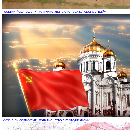
Георгий Кокуньков: «Что нужно знать о геноциде казачества?»
Можно ли совместить христианство с коммунизмом?