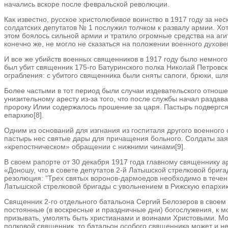
начались вскоре после февральской революции.
Как известно, русское христолюбивое воинство в 1917 году за не
солдатских депутатов № 1 послужил толчком к развалу армии. Х
этом боялось сильной армии и тратило огромные средства на аги
конечно же, не могло не сказаться на положении военного духове
И все же убийств военных священников в 1917 году было немного
был убит священник 175-го Батуринского полка Николай Петровск
ограбления: с убитого священника были сняты сапоги, брюки, шл
Более частыми в тот период были случаи издевательского отноше
унизительному аресту из-за того, что после службы начал разда
пророку Илии содержалось прошение за царя. Пастырь подвергся 
епархию[8].
Одним из оснований для изгнания из госпиталя другого военного 
пастырь нес святые дары для причащения больного. Солдаты заяв
«крепостническом» обращении с нижними чинами[9].
В своем рапорте от 30 декабря 1917 года главному священнику
«Доношу, что в совете депутатов 2-й Латышской стрелковой бри
резолюция: ”Трех святых воронов-дармоедов необходимо в течение
Латышской стрелковой бригады с увольнением в Рижскую епархию
Священник 2-го отдельного батальона Сергий Белозеров в свое
постоянные (в воскресные и праздничные дни) богослужения, к мо
призывать, умолять быть христианами и воинами Христовыми. Мои
полковой священник, то батальон особого священника может и не